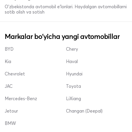
O'zbekistonda avtomobil e’lonlari. Haydalgan avtomobillarni
sotib olish va sotish
Markalar bo'yicha yangi avtomobillar
BYD
Chery
Kia
Haval
Chevrolet
Hyundai
JAC
Toyota
Mercedes-Benz
LiXiang
Jetour
Changan (Deepal)
BMW