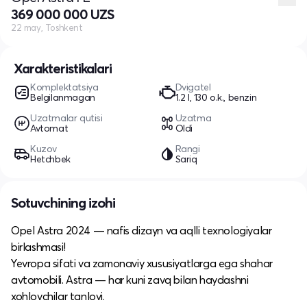
369 000 000 UZS
22 may, Toshkent
Xarakteristikalari
Komplektatsiya
Dvigatel
Belgilanmagan
1.2 l, 130 o.k., benzin
Uzatmalar qutisi
Uzatma
Avtomat
Oldi
Kuzov
Rangi
Hetchbek
Sariq
Sotuvchining izohi
Opel Astra 2024 — nafis dizayn va aqlli texnologiyalar
birlashmasi!
Yevropa sifati va zamonaviy xususiyatlarga ega shahar
avtomobili. Astra — har kuni zavq bilan haydashni
xohlovchilar tanlovi.