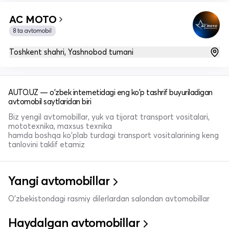
AC MOTO
8 ta avtomobil
Toshkent shahri, Yashnobod tumani
AUTO.UZ — o'zbek internetidagi eng ko'p tashrif buyuriladigan
avtomobil saytlaridan biri
Biz yengil avtomobillar, yuk va tijorat transport vositalari,
mototexnika, maxsus texnika
hamda boshqa ko'plab turdagi transport vositalarining keng
tanlovini taklif etamiz
Yangi avtomobillar
O'zbekistondagi rasmiy dilerlardan salondan avtomobillar
Haydalgan avtomobillar