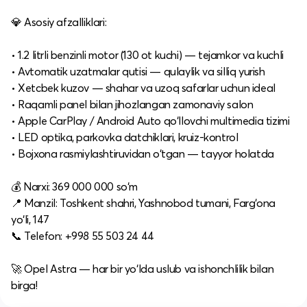
💎 Asosiy afzalliklari:
• 1.2 litrli benzinli motor (130 ot kuchi) — tejamkor va kuchli
• Avtomatik uzatmalar qutisi — qulaylik va silliq yurish
• Xetcbek kuzov — shahar va uzoq safarlar uchun ideal
• Raqamli panel bilan jihozlangan zamonaviy salon
• Apple CarPlay / Android Auto qo‘llovchi multimedia tizimi
• LED optika, parkovka datchiklari, kruiz-kontrol
• Bojxona rasmiylashtiruvidan o‘tgan — tayyor holatda
💰 Narxi: 369 000 000 so‘m
📍 Manzil: Toshkent shahri, Yashnobod tumani, Farg‘ona
yo‘li, 147
📞 Telefon: +998 55 503 24 44
🚀 Opel Astra — har bir yo‘lda uslub va ishonchlilik bilan
birga!