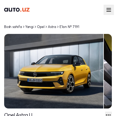
Bosh sahifa
Yangi
Opel
Astra
E'lon № 7191
Opel Astra I L