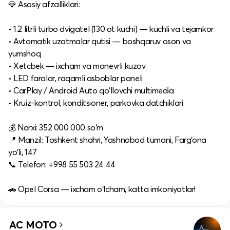
💎 Asosiy afzalliklari:
• 1.2 litrli turbo dvigatel (130 ot kuchi) — kuchli va tejamkor
• Avtomatik uzatmalar qutisi — boshqaruv oson va
yumshoq
• Xetcbek — ixcham va manevrli kuzov
• LED faralar, raqamli asboblar paneli
• CarPlay / Android Auto qo‘llovchi multimedia
• Kruiz-kontrol, konditsioner, parkovka datchiklari
💰 Narxi: 352 000 000 so‘m
📍 Manzil: Toshkent shahri, Yashnobod tumani, Farg‘ona
yo‘li, 147
📞 Telefon: +998 55 503 24 44
🚗 Opel Corsa — ixcham o‘lcham, katta imkoniyatlar!
AC MOTO