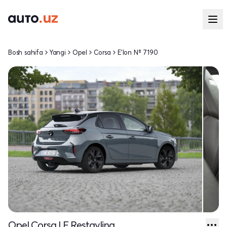
Bosh sahifa
Yangi
Opel
Corsa
E'lon № 7190
Opel Corsa I F Restayling