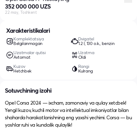
352 000 000 UZS
22 may, Toshkent
Xarakteristikalari
Komplektatsiya
Dvigatel
Belgilanmagan
1.2 l, 130 o.k., benzin
Uzatmalar qutisi
Uzatma
Avtomat
Oldi
Kuzov
Rangi
Hetchbek
Kulrang
Sotuvchining izohi
Opel Corsa 2024 — ixcham, zamonaviy va qulay xetcbek!
Yengil kuzov, kuchli motor va intellektual imkoniyatlar bilan
shaharda harakatlanishning eng yaxshi yechimi. Corsa — bu
yoshlar ruhi va kundalik qulaylik!