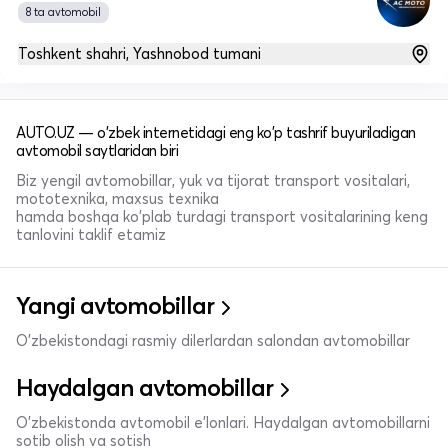
8 ta avtomobil
Toshkent shahri, Yashnobod tumani
AUTO.UZ — o'zbek internetidagi eng ko'p tashrif buyuriladigan
avtomobil saytlaridan biri
Biz yengil avtomobillar, yuk va tijorat transport vositalari,
mototexnika, maxsus texnika
hamda boshqa ko'plab turdagi transport vositalarining keng
tanlovini taklif etamiz
Yangi avtomobillar
O'zbekistondagi rasmiy dilerlardan salondan avtomobillar
Haydalgan avtomobillar
O'zbekistonda avtomobil e’lonlari. Haydalgan avtomobillarni
sotib olish va sotish