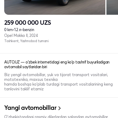
259 000 000
UZS
0 km
•
1.2 л
•
benzin
Opel Mokka II, 2024
Toshkent, Yashnobod tumani
AUTO.UZ — o'zbek internetidagi eng ko'p tashrif buyuriladigan
avtomobil saytlaridan biri
Biz yengil avtomobillar, yuk va tijorat transport vositalari,
mototexnika, maxsus texnika
hamda boshqa ko'plab turdagi transport vositalarining keng
tanlovini taklif etamiz
Yangi avtomobillar
O'zbekistondagi rasmiy dilerlardan salondan avtomobillar