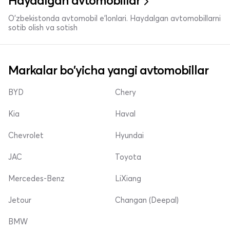
Haydalgan avtomobillar
O'zbekistonda avtomobil e’lonlari. Haydalgan avtomobillarni
sotib olish va sotish
Markalar bo'yicha yangi avtomobillar
BYD
Chery
Kia
Haval
Chevrolet
Hyundai
JAC
Toyota
Mercedes-Benz
LiXiang
Jetour
Changan (Deepal)
BMW