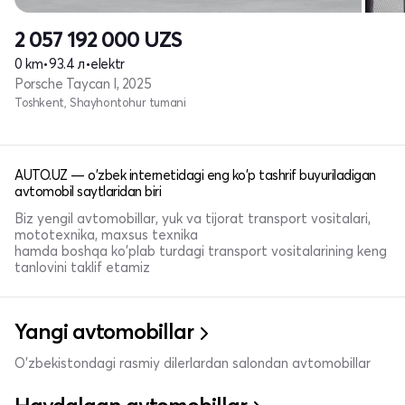
2 057 192 000
UZS
0 km
•
93.4 л
•
elektr
Porsche Taycan I, 2025
Toshkent, Shayhontohur tumani
AUTO.UZ — o'zbek internetidagi eng ko'p tashrif buyuriladigan
avtomobil saytlaridan biri
Biz yengil avtomobillar, yuk va tijorat transport vositalari,
mototexnika, maxsus texnika
hamda boshqa ko'plab turdagi transport vositalarining keng
tanlovini taklif etamiz
Yangi avtomobillar
O'zbekistondagi rasmiy dilerlardan salondan avtomobillar