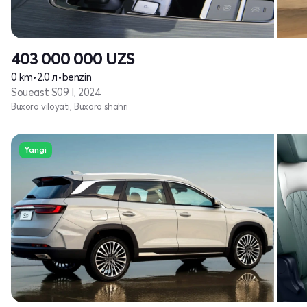
403 000 000
UZS
0 km
•
2.0 л
•
benzin
Soueast S09 I, 2024
Buxoro viloyati, Buxoro shahri
Yangi