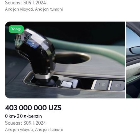
Soueast S09 I, 2024
Andijon viloyati, Andijon tumani
Yangi
403 000 000
UZS
0 km
•
2.0 л
•
benzin
Soueast S09 I, 2024
Andijon viloyati, Andijon tumani