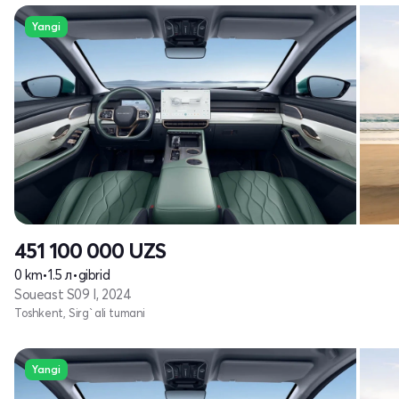
Yangi
451 100 000
UZS
0 km
•
1.5 л
•
gibrid
Soueast S09 I, 2024
Toshkent, Sirg`ali tumani
Yangi