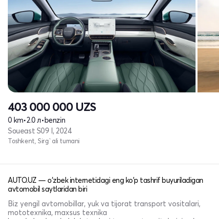
403 000 000
UZS
0 km
•
2.0 л
•
benzin
Soueast S09 I, 2024
Toshkent, Sirg`ali tumani
AUTO.UZ — o'zbek internetidagi eng ko'p tashrif buyuriladigan
avtomobil saytlaridan biri
Biz yengil avtomobillar, yuk va tijorat transport vositalari,
mototexnika, maxsus texnika