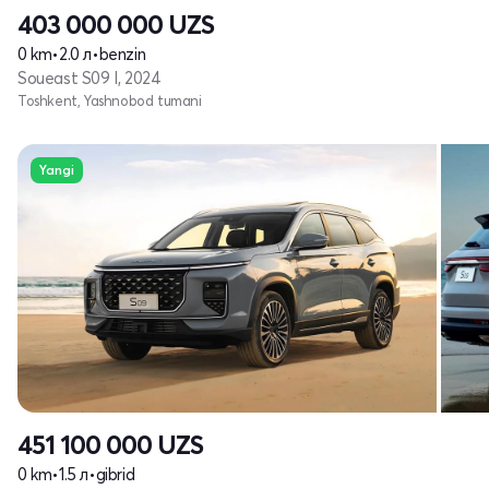
403 000 000
UZS
0 km
•
2.0 л
•
benzin
Soueast S09 I, 2024
Toshkent, Yashnobod tumani
Yangi
451 100 000
UZS
0 km
•
1.5 л
•
gibrid