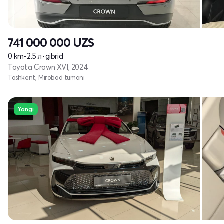
741 000 000
UZS
0 km
•
2.5 л
•
gibrid
Toyota Crown XVI, 2024
Toshkent, Mirobod tumani
Yangi