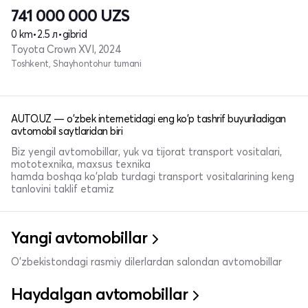
741 000 000
UZS
0 km
•
2.5 л
•
gibrid
Toyota Crown XVI, 2024
Toshkent, Shayhontohur tumani
AUTO.UZ — o'zbek internetidagi eng ko'p tashrif buyuriladigan
avtomobil saytlaridan biri
Biz yengil avtomobillar, yuk va tijorat transport vositalari,
mototexnika, maxsus texnika
hamda boshqa ko'plab turdagi transport vositalarining keng
tanlovini taklif etamiz
Yangi avtomobillar
O'zbekistondagi rasmiy dilerlardan salondan avtomobillar
Haydalgan avtomobillar