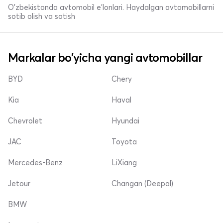
O'zbekistonda avtomobil e’lonlari. Haydalgan avtomobillarni
sotib olish va sotish
Markalar bo'yicha yangi avtomobillar
BYD
Chery
Kia
Haval
Chevrolet
Hyundai
JAC
Toyota
Mercedes-Benz
LiXiang
Jetour
Changan (Deepal)
BMW