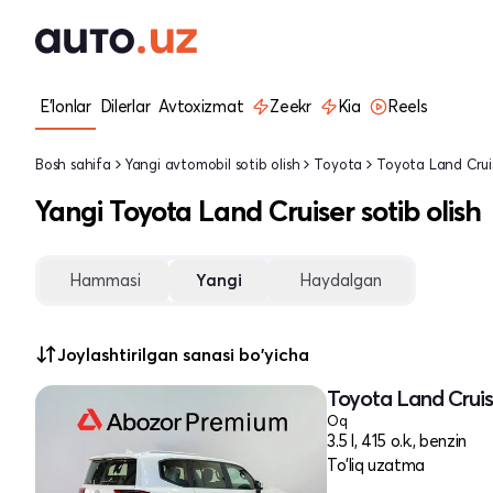
E'lonlar
Dilerlar
Avtoxizmat
Zeekr
Kia
Reels
Bosh sahifa
Yangi avtomobil sotib olish
Toyota
Toyota Land Crui
Yangi Toyota Land Cruiser sotib olish
Hammasi
Yangi
Haydalgan
Joylashtirilgan sanasi bo'yicha
Toyota Land Cruis
Oq
3.5 l, 415 o.k., benzin
To'liq uzatma