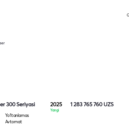
Q
ser
er 300 Seriyasi
2025
1 283 765 760
UZS
Yangi
Yo‘ltanlamas
Avtomat