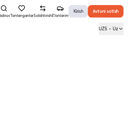
Kirish
Avtoni sotish
idiruv
Tanlanganlar
Solishtirish
E'lonlarim
UZS
•
Uz