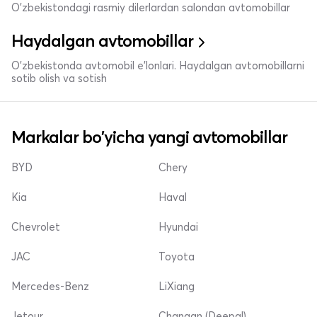
O'zbekistondagi rasmiy dilerlardan salondan avtomobillar
Haydalgan avtomobillar
O'zbekistonda avtomobil e’lonlari. Haydalgan avtomobillarni
sotib olish va sotish
Markalar bo'yicha yangi avtomobillar
BYD
Chery
Kia
Haval
Chevrolet
Hyundai
JAC
Toyota
Mercedes-Benz
LiXiang
Jetour
Changan (Deepal)