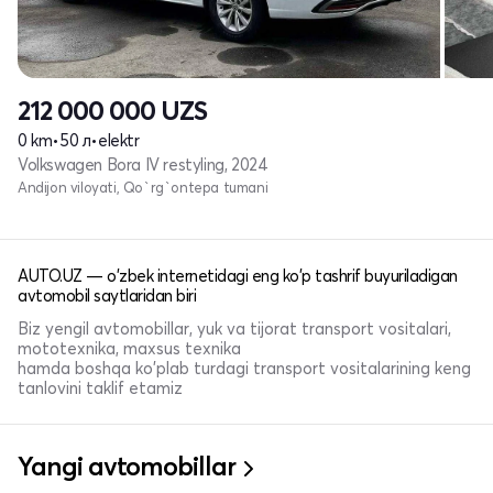
212 000 000
UZS
0 km
•
50 л
•
elektr
Volkswagen Bora IV restyling, 2024
Andijon viloyati, Qo`rg`ontepa tumani
AUTO.UZ — o'zbek internetidagi eng ko'p tashrif buyuriladigan
avtomobil saytlaridan biri
Biz yengil avtomobillar, yuk va tijorat transport vositalari,
mototexnika, maxsus texnika
hamda boshqa ko'plab turdagi transport vositalarining keng
tanlovini taklif etamiz
Yangi avtomobillar