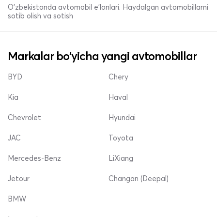
O'zbekistonda avtomobil e’lonlari. Haydalgan avtomobillarni
sotib olish va sotish
Markalar bo'yicha yangi avtomobillar
BYD
Chery
Kia
Haval
Chevrolet
Hyundai
JAC
Toyota
Mercedes-Benz
LiXiang
Jetour
Changan (Deepal)
BMW