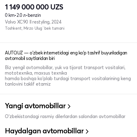
1 149 000 000
UZS
0 km
•
2.0 л
•
benzin
Volvo XC90 II restyling, 2024
Toshkent, Mirzo Ulug`bek tumani
AUTO.UZ — o'zbek internetidagi eng ko'p tashrif buyuriladigan
avtomobil saytlaridan biri
Biz yengil avtomobillar, yuk va tijorat transport vositalari,
mototexnika, maxsus texnika
hamda boshqa ko'plab turdagi transport vositalarining keng
tanlovini taklif etamiz
Yangi avtomobillar
O'zbekistondagi rasmiy dilerlardan salondan avtomobillar
Haydalgan avtomobillar