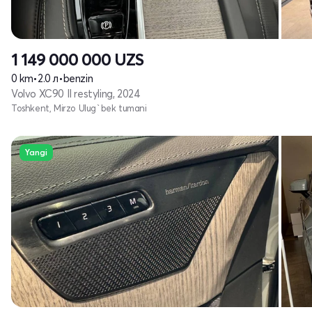
1 149 000 000
UZS
0 km
•
2.0 л
•
benzin
Volvo XC90 II restyling, 2024
Toshkent, Mirzo Ulug`bek tumani
Yangi