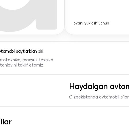
Ilovani yuklash uchun
tomobil saytlaridan biri
 mototexnika, maxsus texnika
anlovini taklif etamiz
Haydalgan avtom
O'zbekistonda avtomobil e’lonl
llar