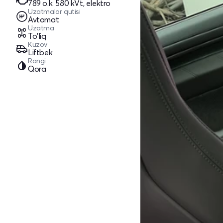
789 o.k. 580 kVt, elektro
Uzatmalar qutisi
Avtomat
Uzatma
To'liq
Kuzov
Liftbek
Rangi
Qora