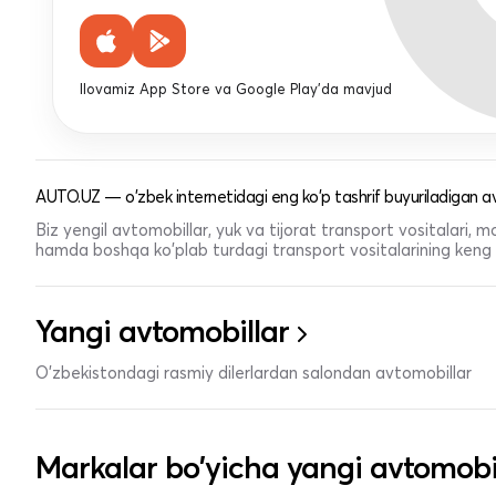
Ilovamiz App Store va Google Play'da mavjud
AUTO.UZ — o'zbek internetidagi eng ko'p tashrif buyuriladigan av
Biz yengil avtomobillar, yuk va tijorat transport vositalari,
hamda boshqa ko'plab turdagi transport vositalarining keng t
Yangi avtomobillar
O'zbekistondagi rasmiy dilerlardan salondan avtomobillar
Markalar bo'yicha yangi avtomobi