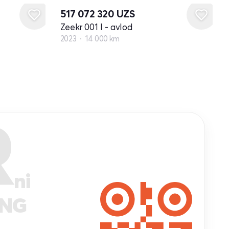
517 072 320
UZS
Zeekr 001 I - avlod
2023
14 000 km
R
ni
ANG