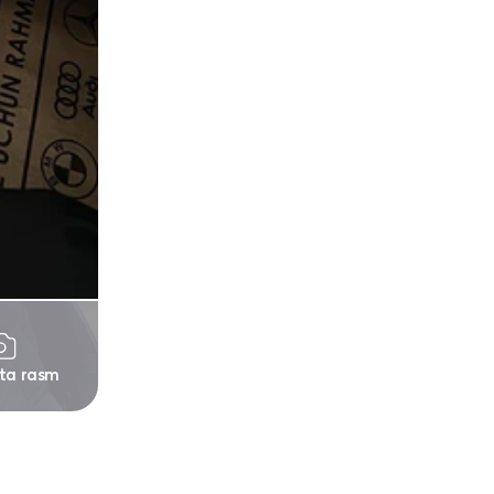
 ta rasm