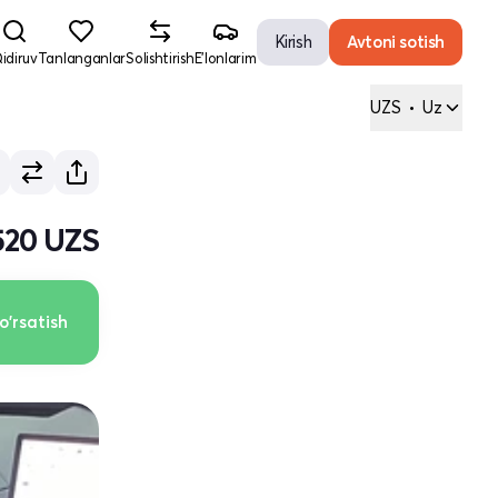
Kirish
Avtoni sotish
idiruv
Tanlanganlar
Solishtirish
E'lonlarim
UZS
•
Uz
520 UZS
o'rsatish