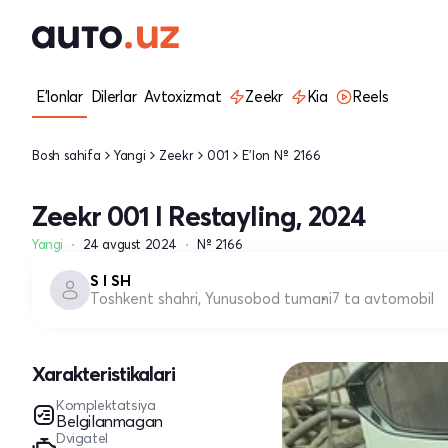
E'lonlar
Dilerlar
Avtoxizmat
Zeekr
Kia
Reels
Bosh sahifa
Yangi
Zeekr
001
E'lon № 2166
Zeekr 001 I Restayling, 2024
Yangi
24 avgust 2024
№ 2166
S I SH
Toshkent shahri, Yunusobod tumani
7 ta avtomobil
Xarakteristikalari
Komplektatsiya
Belgilanmagan
Dvigatel