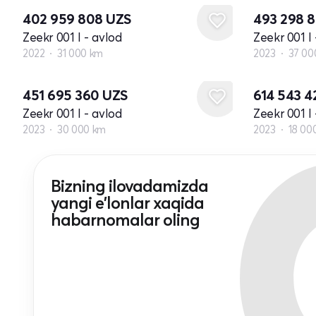
402 959 808
UZS
493 298 
Zeekr 001 I - avlod
Zeekr 001 I 
2022
31 000 km
2023
37 00
451 695 360
UZS
614 543 
Zeekr 001 I - avlod
Zeekr 001 I 
2023
30 000 km
2023
18 00
Bizning ilovadamizda
yangi e'lonlar xaqida
habarnomalar oling