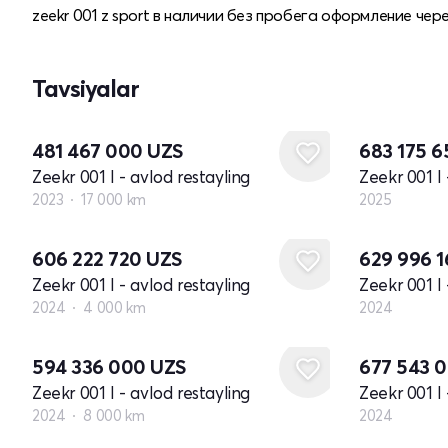
zeekr 001 z sport в наличии без пробега оформление чер
Tavsiyalar
Yangi
481 467 000
UZS
683 175 
Zeekr 001 I - avlod restayling
Zeekr 001 I 
2023
17 000 km
2025
Yangi
606 222 720
UZS
629 996 
Zeekr 001 I - avlod restayling
Zeekr 001 I 
2024
4 000 km
2024
Yangi
594 336 000
UZS
677 543 
Zeekr 001 I - avlod restayling
Zeekr 001 I 
2024
8 000 km
2024