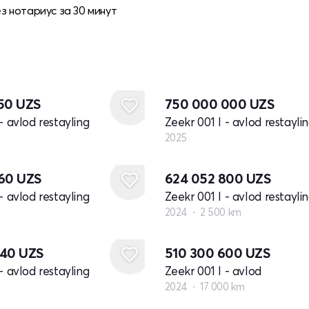
ез нотариус за 30 минут
Yangi
650
UZS
750 000 000
UZS
- avlod restayling
Zeekr 001 I - avlod restayli
2025
160
UZS
624 052 800
UZS
- avlod restayling
Zeekr 001 I - avlod restayli
2024
2 500 km
040
UZS
510 300 600
UZS
- avlod restayling
Zeekr 001 I - avlod
2024
17 000 km