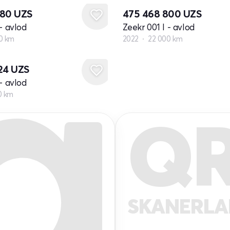
880
UZS
475 468 800
UZS
- avlod
Zeekr 001 I - avlod
0 km
2022
22 000 km
424
UZS
- avlod
0 km
Q
SKANERL