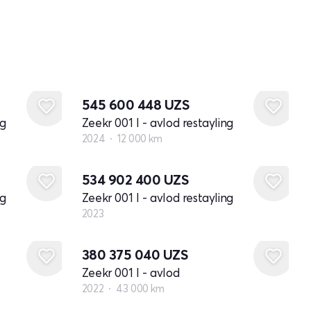
545 600 448
UZS
ng
Zeekr 001 I - avlod restayling
2024
12 000 km
Yangi
534 902 400
UZS
ng
Zeekr 001 I - avlod restayling
2023
380 375 040
UZS
Zeekr 001 I - avlod
2022
43 000 km