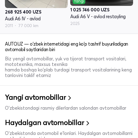
Yangi
1 025 746 000
UZS
268 925 400
UZS
Audi A6 V - avlod restayling
Audi A6 IV - avlod
2025
2011
77 000 km
AUTO.UZ — o'zbek internetidagi eng ko'p tashrif buyuriladigan
avtomobil saytlaridan biri
Biz yengil avtomobillar, yuk va tijorat transport vositalari,
mototexnika, maxsus texnika
hamda boshqa ko'plab turdagi transport vositalarining keng
tanlovini taklif etamiz
Yangi avtomobillar
O'zbekistondagi rasmiy dilerlardan salondan avtomobillar
Haydalgan avtomobillar
O'zbekistonda avtomobil e’lonlari. Haydalgan avtomobillarni