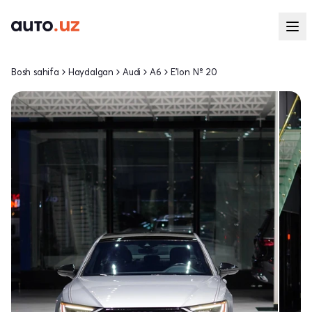
Bosh sahifa
Haydalgan
Audi
A6
E'lon № 20