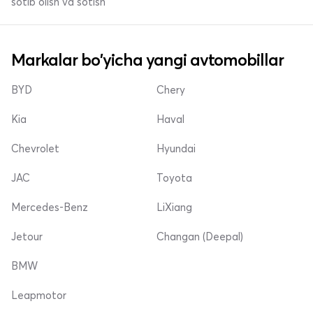
sotib olish va sotish
Markalar bo'yicha yangi avtomobillar
BYD
Chery
Kia
Haval
Chevrolet
Hyundai
JAC
Toyota
Mercedes-Benz
LiXiang
Jetour
Changan (Deepal)
BMW
Leapmotor