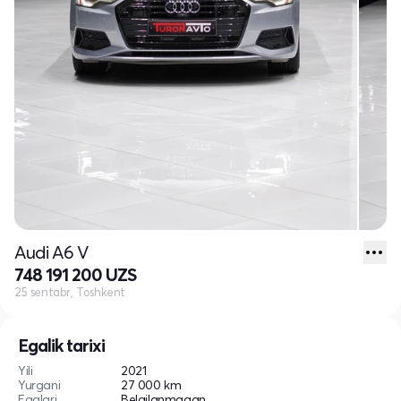
Audi A6 V
748 191 200 UZS
25 sentabr, Toshkent
Egalik tarixi
Yili
2021
Yurgani
27 000 km
Egalari
Belgilanmagan