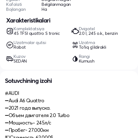
Kafolati
Belgilanmagan
Bojlangan
Ha
Xarakteristikalari
Komplektatsiya
Dvigatel
45 TFSI quattro S tronic
2.0 l, 245 o.k., benzin
Uzatmalar qutisi
Uzatma
Robot
To'liq g'ildirakli
Kuzov
Rangi
SEDAN
Kumush
Sotuvchining izohi
#AUDI
➖Audi A6 Quattro
➖2021 года выпуска.
➖Объем двигателя 2.0 Turbo
➖Мощность– 245л/с
➖Пробег- 27.000км
💵Стоимость 62.000$