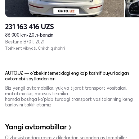
231 163 416
UZS
86 000 km
•
2.0 л
•
benzin
Bestune B70 I, 2021
Toshkent viloyati, Chirchiq shahri
AUTO.UZ — o'zbek internetidagi eng ko'p tashrif buyuriladigan
avtomobil saytlaridan biri
Biz yengil avtomobillar, yuk va tijorat transport vositalari,
mototexnika, maxsus texnika
hamda boshqa ko'plab turdagi transport vositalarining keng
tanlovini taklif etamiz
Yangi avtomobillar
O'zbekistondagi rasmiy dilerlardan salondan avtomobillar