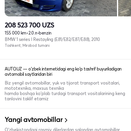
208 523 700
UZS
155 000 km
•
2.0 л
•
benzin
BMW 1 series I Restayling (E81/E82/E87/E88), 2010
Toshkent, Mirobod tumani
AUTO.UZ — o'zbek internetidagi eng ko'p tashrif buyuriladigan
avtomobil saytlaridan biri
Biz yengil avtomobillar, yuk va tijorat transport vositalari,
mototexnika, maxsus texnika
hamda boshqa ko'plab turdagi transport vositalarining keng
tanlovini taklif etamiz
Yangi avtomobillar
O'zbekistondagi rasmiy dilerlardan salondan avtomobillar