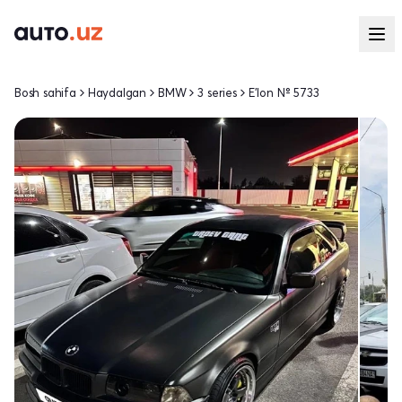
Bosh sahifa
Haydalgan
BMW
3 series
E'lon № 5733