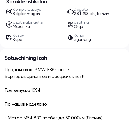
Xarakteristikalari
Komplektatsiya
Dvigatel
Belgilanmagan
2.8 l, 193 o.k., benzin
Uzatmalar qutisi
Uzatma
Mexanika
Orqa
Kuzov
Rangi
Kupe
Jigarrang
Sotuvchining izohi
Продам свою BMW E36 Coupe
Бартера вариантов и рассрочек нет!!!
Год выпуска 1994
По машине сделано:
- Мотор М54 В30 пробег до 50.000км (Япония)