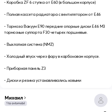
- Коробка ZF 6 ступка от Е60 (в большом корпусе)
- Полная кассета радиатора с вентилятором от Е46
- Тормоза Вакуум Е90 передние опорные диски Е46 М3
тормозные суппорта F30 четырех поршневые.
- Выхлопная система (NMZ)
- Холодный впуск через фару в карбоновом корпусе.
- Приборная панель Z3
- Диски и резина устанавливались новыми
Михаил
1 ta avtomobil