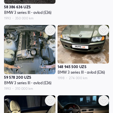
58 386 636
UZS
BMW 3 series III - avlod (E36)
1993
350 000 km
148 945 500
UZS
BMW 3 series III - avlod (E36)
59 578 200
UZS
1998
274 000 km
BMW 3 series III - avlod (E36)
1993
310 000 km