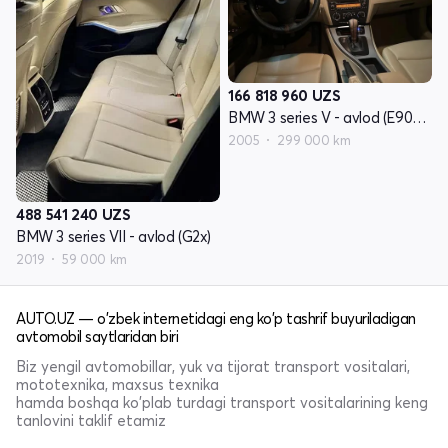
166 818 960
UZS
BMW 3 series V - avlod (E90/E91/E92/E93)
2005
299 000 km
488 541 240
UZS
BMW 3 series VII - avlod (G2x)
2019
59 000 km
AUTO.UZ — o'zbek internetidagi eng ko'p tashrif buyuriladigan
avtomobil saytlaridan biri
Biz yengil avtomobillar, yuk va tijorat transport vositalari,
mototexnika, maxsus texnika
hamda boshqa ko'plab turdagi transport vositalarining keng
tanlovini taklif etamiz