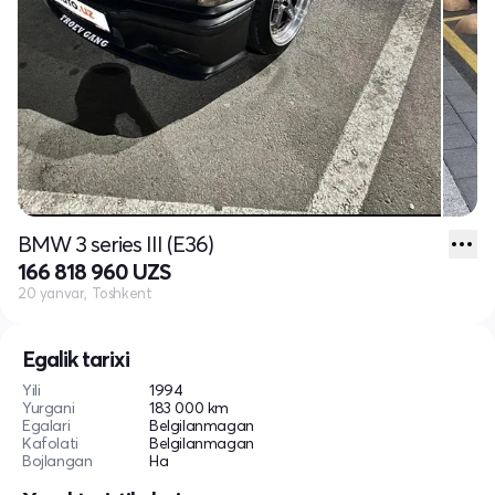
BMW 3 series III (E36)
166 818 960 UZS
20 yanvar, Toshkent
Egalik tarixi
Yili
1994
Yurgani
183 000 km
Egalari
Belgilanmagan
Kafolati
Belgilanmagan
Bojlangan
Ha