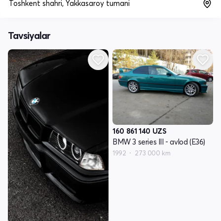
Toshkent shahri, Yakkasaroy tumani
Tavsiyalar
160 861 140
UZS
BMW 3 series III - avlod (E36)
1992
273 000 km