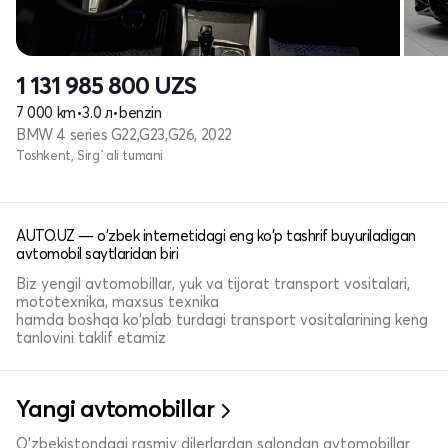
1 131 985 800
UZS
7 000 km
•
3.0 л
•
benzin
BMW 4 series G22,G23,G26, 2022
Toshkent, Sirg`ali tumani
AUTO.UZ — o'zbek internetidagi eng ko'p tashrif buyuriladigan
avtomobil saytlaridan biri
Biz yengil avtomobillar, yuk va tijorat transport vositalari,
mototexnika, maxsus texnika
hamda boshqa ko'plab turdagi transport vositalarining keng
tanlovini taklif etamiz
Yangi avtomobillar
O'zbekistondagi rasmiy dilerlardan salondan avtomobillar