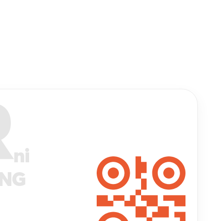
R
ni
ANG