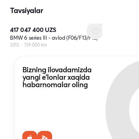
Tavsiyalar
417 047 400
UZS
BMW 6 series III - avlod (F06/F13/F12)
2013
139 000 km
Bizning ilovadamizda
yangi e'lonlar xaqida
habarnomalar oling