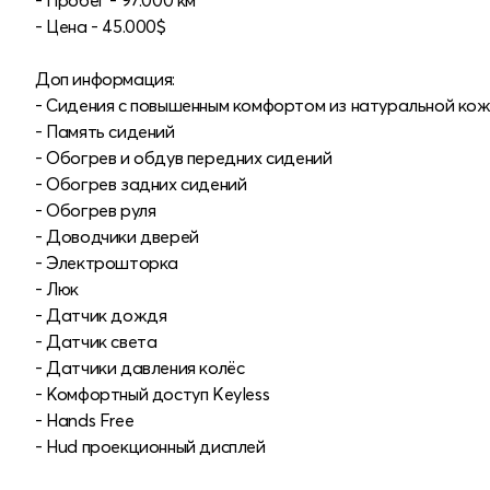
- Пробег - 97.000 км
- Цена - 45.000$
Доп информация:
- Сидения с повышенным комфортом из натуральной кож
- Память сидений
- Обогрев и обдув передних сидений
- Обогрев задних сидений
- Обогрев руля
- Доводчики дверей
- Электрошторка
- Люк
- Датчик дождя
- Датчик света
- Датчики давления колёс
- Комфортный доступ Keyless
- Hands Free
- Hud проекционный дисплей