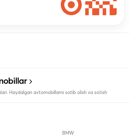
obillar
ari. Haydalgan avtomobillarni sotib olish va sotish
BMW