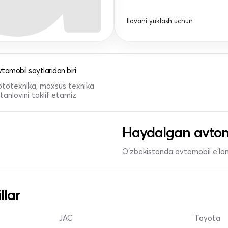
Ilovani yuklash uchun
tomobil saytlaridan biri
 mototexnika, maxsus texnika
anlovini taklif etamiz
Haydalgan avtom
O'zbekistonda avtomobil e’lonl
llar
JAC
Toyota