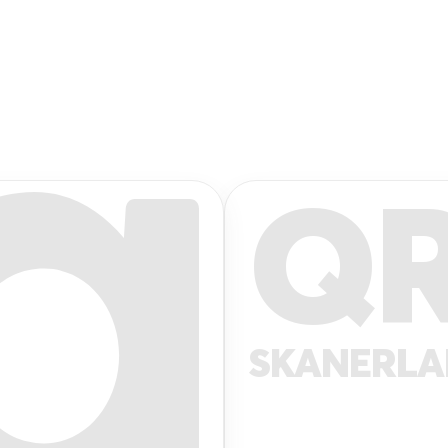
Q
SKANERL