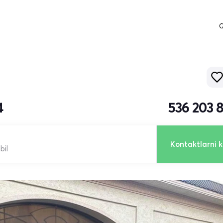
Q
4
536 203 
Kontaktlarni k
bil