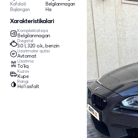
Kafolati
Belgilanmagan
Bojlangan
Ha
Xarakteristikalari
Komplektatsiya
Belgilanmagan
Dvigatel
3.0 l, 320 o.k., benzin
Uzatmalar qutisi
Avtomat
Uzatma
To'liq
Kuzov
Kupe
Rangi
Ho'l asfalt