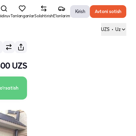
Kirish
Avtoni sotish
idiruv
Tanlanganlar
Solishtirish
E'lonlarim
UZS
•
Uz
800 UZS
o'rsatish