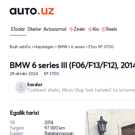
E'lonlar
Dilerlar
Avtoxizmat
Zeekr
Kia
Reels
Bosh sahifa
Haydalgan
BMW
6 series
E'lon № 3700
BMW 6 series III (F06/F13/F12), 201
28 oktabr 2024
№ 3700
Sardor
Toshkent shahri, Mirzo Ulug`bek tumani
2 ta avtomo
Egalik tarixi
Yili
2014
Yurgani
97 000 km
Egalari
Belgilanmagan