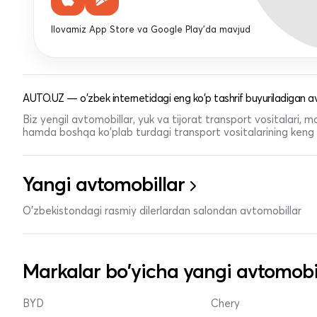
Ilovamiz App Store va Google Play'da mavjud
AUTO.UZ — o'zbek internetidagi eng ko'p tashrif buyuriladigan av
Biz yengil avtomobillar, yuk va tijorat transport vositalari,
hamda boshqa ko'plab turdagi transport vositalarining keng t
Yangi avtomobillar
O'zbekistondagi rasmiy dilerlardan salondan avtomobillar
Markalar bo'yicha yangi avtomobi
BYD
Chery