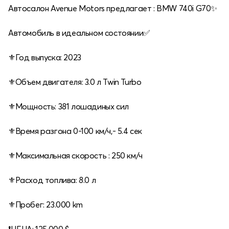
Автосалон Avenue Motors предлагает : BMW 740i G70✨
⠀
Автомобиль в идеальном состоянии✅
⠀
⚜️Год выпуска: 2023
⚜️Объем двигателя: 3.0 л Twin Turbo
⚜️Мощность: 381 лошадиных сил
⚜️Время разгона 0-100 км/ч,- 5.4 сек
⚜️Максимальная скорость : 250 км/ч
⚜️Расход топлива: 8.0 л
⚜️Пробег: 23.000 km