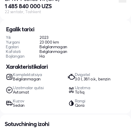
1 485 840 000 UZS
22 sentabr, Toshkent
Egalik tarixi
Yili
2023
Yurgani
23 000 km
Egalari
Belgilanmagan
Kafolati
Belgilanmagan
Bojlangan
Ha
Xarakteristikalari
Komplektatsiya
Dvigatel
Belgilanmagan
3.0 l, 381 o.k., benzin
Uzatmalar qutisi
Uzatma
Avtomat
To'liq
Kuzov
Rangi
Sedan
Qora
Sotuvchining izohi