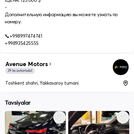
❗️ЦЕНА: 125.000 $
-
Дополнительную информацию вы можете узнать по
номеру:
⠀
📞+998997474741
+998935425555
Avenue Motors
39 ta avtomobil
Toshkent shahri, Yakkasaroy tumani
Tavsiyalar