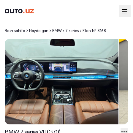
Bosh sahifa
Haydalgan
BMW
7 series
E'lon № 8168
BMW 7 series VII (G70)