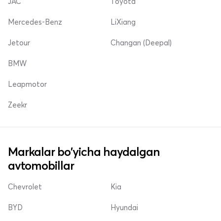
JAC
Toyota
Mercedes-Benz
LiXiang
Jetour
Changan (Deepal)
BMW
Leapmotor
Zeekr
Markalar bo'yicha haydalgan
avtomobillar
Chevrolet
Kia
BYD
Hyundai