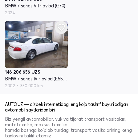
BMW 7 series VII - avlod (G70)
2024
146 206 656
UZS
BMW 7 series IV - avlod (E65/E66)
2002
330 000 km
AUTO.UZ — o'zbek internetidagi eng ko'p tashrif buyuriladigan
avtomobil saytlaridan biri
Biz yengil avtomobillar, yuk va tijorat transport vositalari,
mototexnika, maxsus texnika
hamda boshqa ko'plab turdagi transport vositalarining keng
tanlovini taklif etamiz