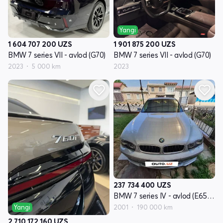
Yangi
1 604 707 200
UZS
1 901 875 200
UZS
BMW 7 series VII - avlod (G70)
BMW 7 series VII - avlod (G70)
2023
5 000 km
2023
237 734 400
UZS
BMW 7 series IV - avlod (E65/E66)
2001
190 000 km
Yangi
2 710 172 160
UZS