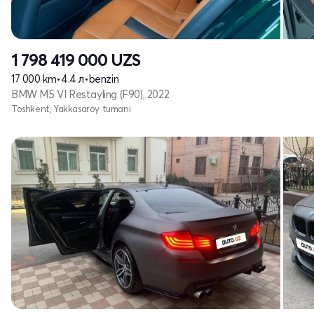
1 798 419 000
UZS
17 000 km
•
4.4 л
•
benzin
BMW M5 VI Restayling (F90), 2022
Toshkent, Yakkasaroy tumani