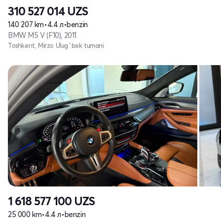
310 527 014
UZS
140 207 km
•
4.4 л
•
benzin
BMW M5 V (F10), 2011
Toshkent, Mirzo Ulug`bek tumani
1 618 577 100
UZS
25 000 km
•
4.4 л
•
benzin