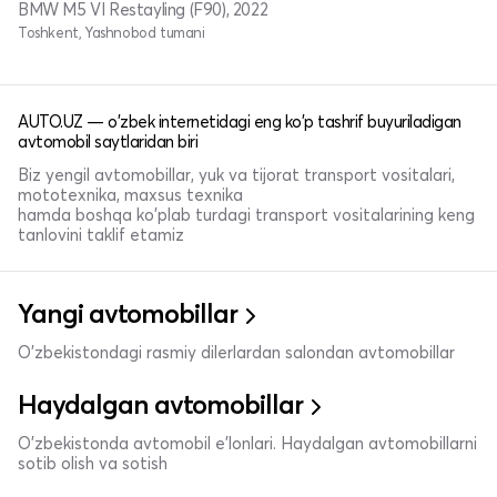
BMW M5 VI Restayling (F90), 2022
Toshkent, Yashnobod tumani
AUTO.UZ — o'zbek internetidagi eng ko'p tashrif buyuriladigan
avtomobil saytlaridan biri
Biz yengil avtomobillar, yuk va tijorat transport vositalari,
mototexnika, maxsus texnika
hamda boshqa ko'plab turdagi transport vositalarining keng
tanlovini taklif etamiz
Yangi avtomobillar
O'zbekistondagi rasmiy dilerlardan salondan avtomobillar
Haydalgan avtomobillar
O'zbekistonda avtomobil e’lonlari. Haydalgan avtomobillarni
sotib olish va sotish