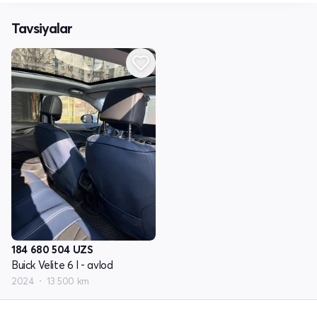
Tavsiyalar
184 680 504
UZS
Buick Velite 6 I - avlod
2024
13 500 km