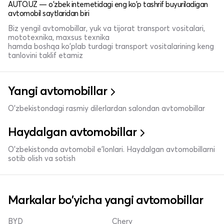
AUTO.UZ — o'zbek internetidagi eng ko'p tashrif buyuriladigan
avtomobil saytlaridan biri
Biz yengil avtomobillar, yuk va tijorat transport vositalari,
mototexnika, maxsus texnika
hamda boshqa ko'plab turdagi transport vositalarining keng
tanlovini taklif etamiz
Yangi avtomobillar
O'zbekistondagi rasmiy dilerlardan salondan avtomobillar
Haydalgan avtomobillar
O'zbekistonda avtomobil e’lonlari. Haydalgan avtomobillarni
sotib olish va sotish
Markalar bo'yicha yangi avtomobillar
BYD
Chery