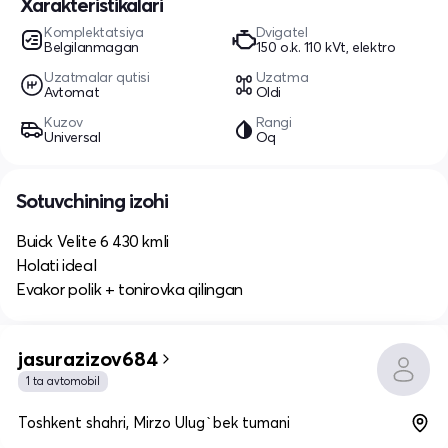
Xarakteristikalari
Komplektatsiya
Dvigatel
Belgilanmagan
150 o.k. 110 kVt, elektro
Uzatmalar qutisi
Uzatma
Avtomat
Oldi
Kuzov
Rangi
Universal
Oq
Sotuvchining izohi
Buick Velite 6 430 kmli
Holati ideal
Evakor polik + tonirovka qilingan
jasurazizov684
1 ta avtomobil
Toshkent shahri, Mirzo Ulug`bek tumani