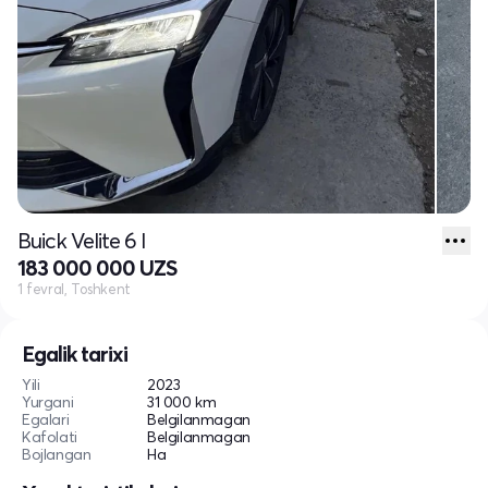
Buick Velite 6 I
183 000 000 UZS
1 fevral, Toshkent
Egalik tarixi
Yili
2023
Yurgani
31 000 km
Egalari
Belgilanmagan
Kafolati
Belgilanmagan
Bojlangan
Ha