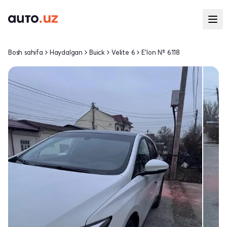
Bosh sahifa
Haydalgan
Buick
Velite 6
E'lon № 6118