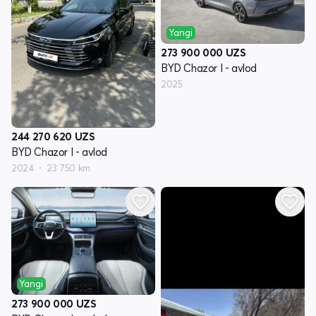
Yangi
273 900 000
UZS
BYD Chazor I - avlod
2025
244 270 620
UZS
BYD Chazor I - avlod
2024
23 750 km
Yangi
273 900 000
UZS