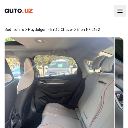
Bosh sahifa
Haydalgan
BYD
Chazor
E'lon № 2652