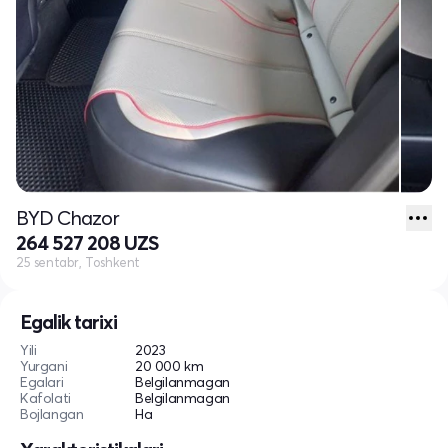
BYD Chazor
264 527 208 UZS
25 sentabr, Toshkent
Egalik tarixi
Yili
2023
Yurgani
20 000 km
Egalari
Belgilanmagan
Kafolati
Belgilanmagan
Bojlangan
Ha