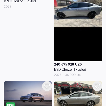
BYD Chazor I - avlod
2025
240 695 928
UZS
BYD Chazor I - avlod
2023
36 000 km
Yangi