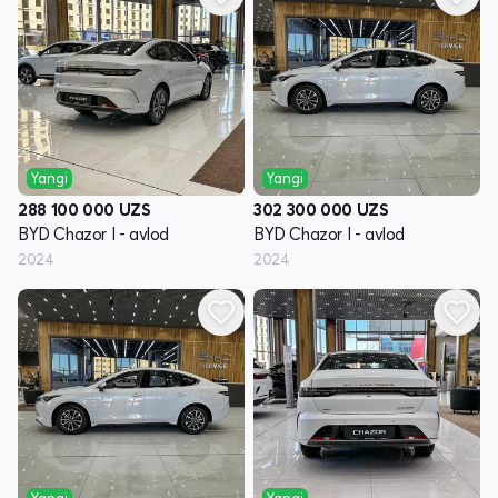
Yangi
Yangi
288 100 000
UZS
302 300 000
UZS
BYD Chazor I - avlod
BYD Chazor I - avlod
2024
2024