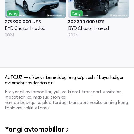
Yangi
Yangi
273 900 000
UZS
302 300 000
UZS
BYD Chazor I - avlod
BYD Chazor I - avlod
2024
2024
AUTO.UZ — o'zbek internetidagi eng ko'p tashrif buyuriladigan
avtomobil saytlaridan biri
Biz yengil avtomobillar, yuk va tijorat transport vositalari,
mototexnika, maxsus texnika
hamda boshqa ko'plab turdagi transport vositalarining keng
tanlovini taklif etamiz
Yangi avtomobillar