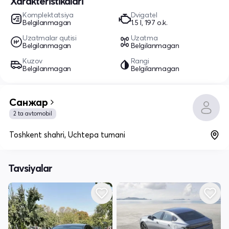
Xarakteristikalari
Komplektatsiya
Dvigatel
Belgilanmagan
1.5 l, 197 o.k.
Uzatmalar qutisi
Uzatma
Belgilanmagan
Belgilanmagan
Kuzov
Rangi
Belgilanmagan
Belgilanmagan
Санжар
2 ta avtomobil
Toshkent shahri, Uchtepa tumani
Tavsiyalar