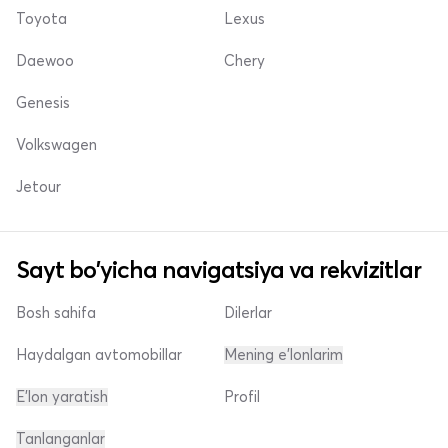
Toyota
Lexus
Daewoo
Chery
Genesis
Volkswagen
Jetour
Sayt bo'yicha navigatsiya va rekvizitlar
Bosh sahifa
Dilerlar
Haydalgan avtomobillar
Mening e'lonlarim
E'lon yaratish
Profil
Tanlanganlar