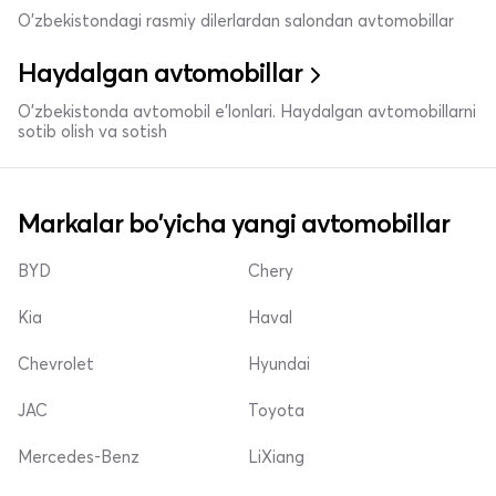
O'zbekistondagi rasmiy dilerlardan salondan avtomobillar
Haydalgan avtomobillar
O'zbekistonda avtomobil e’lonlari. Haydalgan avtomobillarni
sotib olish va sotish
Markalar bo'yicha yangi avtomobillar
BYD
Chery
Kia
Haval
Chevrolet
Hyundai
JAC
Toyota
Mercedes-Benz
LiXiang