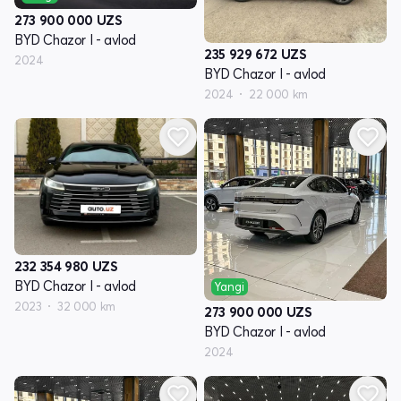
273 900 000
UZS
BYD Chazor I - avlod
235 929 672
UZS
2024
BYD Chazor I - avlod
2024
22 000 km
232 354 980
UZS
BYD Chazor I - avlod
Yangi
2023
32 000 km
273 900 000
UZS
BYD Chazor I - avlod
2024