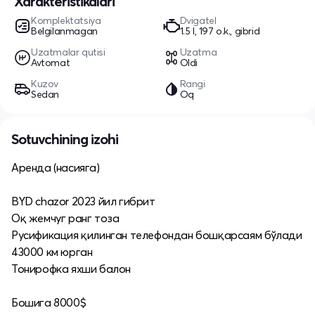
Xarakteristikalari
Komplektatsiya
Dvigatel
Belgilanmagan
1.5 l, 197 o.k., gibrid
Uzatmalar qutisi
Uzatma
Avtomat
Oldi
Kuzov
Rangi
Sedan
Oq
Sotuvchining izohi
Аренда (насияга)
BYD chazor 2023 йил гибрит
Оқ жемчуг ранг тоза
Русификация қилинган телефондан бошқарсаям бўлади
43000 км юрган
Тонирофка яхши балон
Бошига 8000$