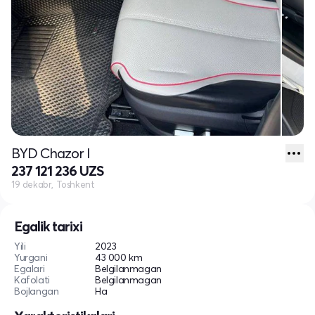
BYD Chazor I
237 121 236 UZS
19 dekabr, Toshkent
Egalik tarixi
Yili
2023
Yurgani
43 000 km
Egalari
Belgilanmagan
Kafolati
Belgilanmagan
Bojlangan
Ha