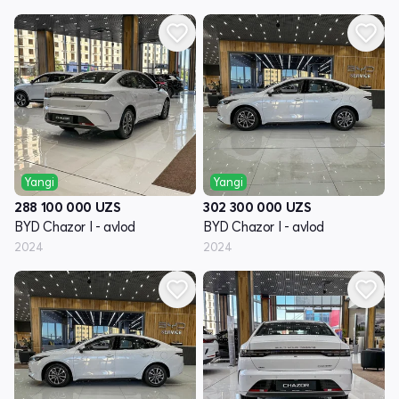
Yangi
Yangi
288 100 000
UZS
302 300 000
UZS
BYD Chazor I - avlod
BYD Chazor I - avlod
2024
2024