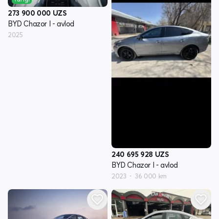
273 900 000
UZS
BYD Chazor I - avlod
2025
240 695 928
UZS
BYD Chazor I - avlod
2023
36 000 km