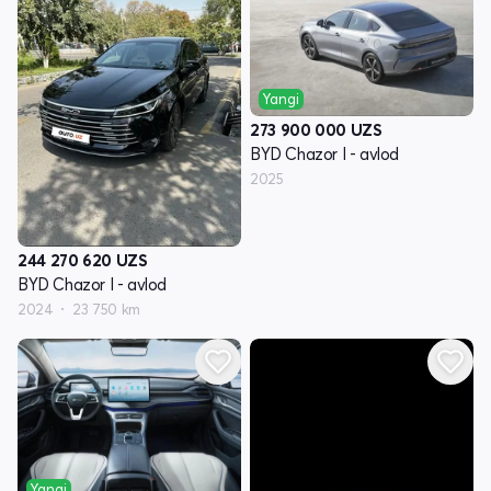
Yangi
273 900 000
UZS
BYD Chazor I - avlod
2025
244 270 620
UZS
BYD Chazor I - avlod
2024
23 750 km
Yangi