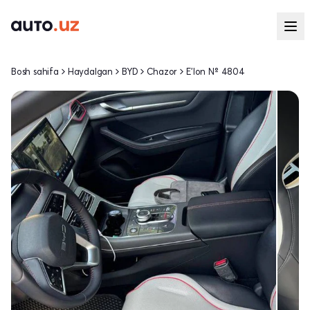
Bosh sahifa
Haydalgan
BYD
Chazor
E'lon № 4804