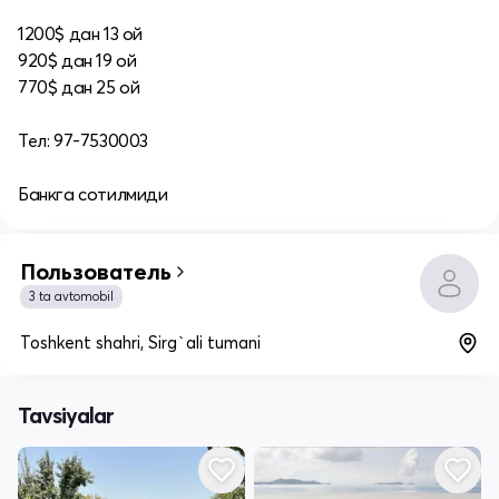
1200$ дан 13 ой
920$ дан 19 ой
770$ дан 25 ой
Тел: 97-7530003
Банкга сотилмиди
Пользователь
3 ta avtomobil
Toshkent shahri, Sirg`ali tumani
Tavsiyalar