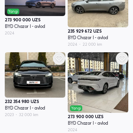
Yangi
273 900 000
UZS
BYD Chazor I - avlod
235 929 672
UZS
2024
BYD Chazor I - avlod
2024
22 000 km
232 354 980
UZS
BYD Chazor I - avlod
Yangi
2023
32 000 km
273 900 000
UZS
BYD Chazor I - avlod
2024