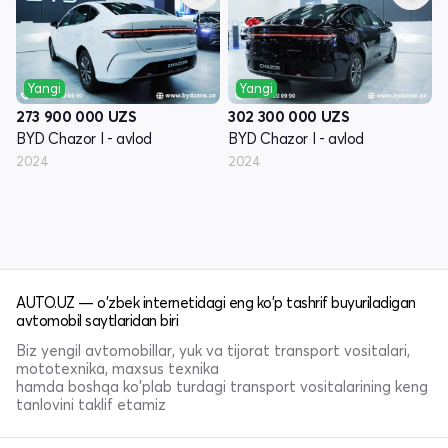
Yangi
Yangi
273 900 000
UZS
302 300 000
UZS
BYD Chazor I - avlod
BYD Chazor I - avlod
2024
2024
AUTO.UZ — o'zbek internetidagi eng ko'p tashrif buyuriladigan
avtomobil saytlaridan biri
Biz yengil avtomobillar, yuk va tijorat transport vositalari,
mototexnika, maxsus texnika
hamda boshqa ko'plab turdagi transport vositalarining keng
tanlovini taklif etamiz