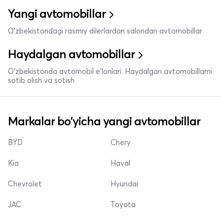
Yangi avtomobillar
O'zbekistondagi rasmiy dilerlardan salondan avtomobillar
Haydalgan avtomobillar
O'zbekistonda avtomobil e’lonlari. Haydalgan avtomobillarni
sotib olish va sotish
Markalar bo'yicha yangi avtomobillar
BYD
Chery
Kia
Haval
Chevrolet
Hyundai
JAC
Toyota