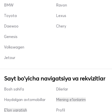
BMW
Ravon
Toyota
Lexus
Daewoo
Chery
Genesis
Volkswagen
Jetour
Sayt bo'yicha navigatsiya va rekvizitlar
Bosh sahifa
Dilerlar
Haydalgan avtomobillar
Mening e'lonlarim
E'lon yaratish
Profil