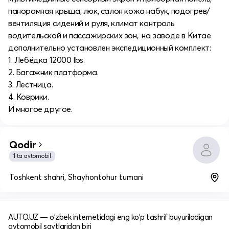
панорамная крыша, люк, салон кожа набук, подогрев/
вентиляция сидений и руля, климат контроль
водительской и пассажирских зон, на заводе в Китае
дополнительно установлен экспедиционный комплект:
1. Лебёдка 12000 lbs.
2. Багажник платформа.
3. Лестница.
4. Коврики.
И многое другое.
Qodir
1 ta avtomobil
Toshkent shahri, Shayhontohur tumani
AUTO.UZ — o'zbek internetidagi eng ko'p tashrif buyuriladigan
avtomobil saytlaridan biri