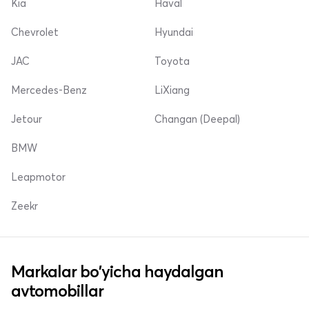
Kia
Haval
Chevrolet
Hyundai
JAC
Toyota
Mercedes-Benz
LiXiang
Jetour
Changan (Deepal)
BMW
Leapmotor
Zeekr
Markalar bo'yicha haydalgan
avtomobillar