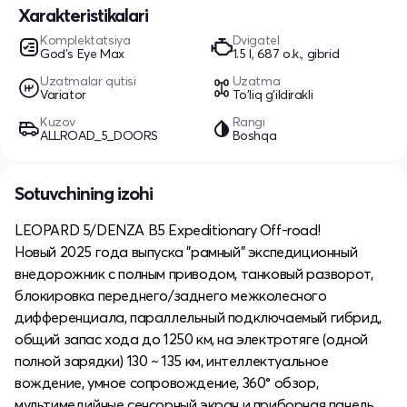
Xarakteristikalari
Komplektatsiya
Dvigatel
God's Eye Max
1.5 l, 687 o.k., gibrid
Uzatmalar qutisi
Uzatma
Variator
To'liq g'ildirakli
Kuzov
Rangi
ALLROAD_5_DOORS
Boshqa
Sotuvchining izohi
LEOPARD 5/DENZA B5 Expeditionary Off-road!
Новый 2025 года выпуска "рамный" экспедиционный
внедорожник с полным приводом, танковый разворот,
блокировка переднего/заднего межколесного
дифференциала, параллельный подключаемый гибрид,
общий запас хода до 1250 км, на электротяге (одной
полной зарядки) 130 ~ 135 км, интеллектуальное
вождение, умное сопровождение, 360° обзор,
мультимедийные сенсорный экран и приборная панель,