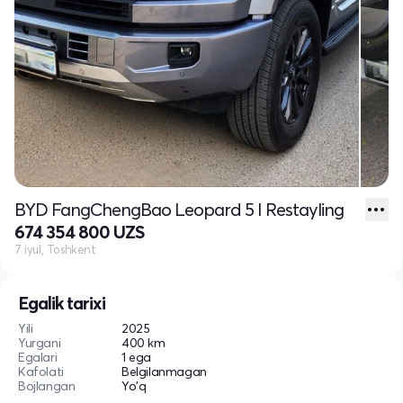
BYD FangChengBao Leopard 5 I Restayling
674 354 800 UZS
7 iyul, Toshkent
Egalik tarixi
Yili
2025
Yurgani
400 km
Egalari
1 ega
Kafolati
Belgilanmagan
Bojlangan
Yo'q