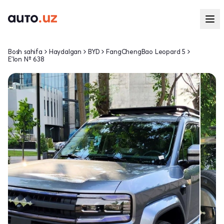
Bosh sahifa
Haydalgan
BYD
FangChengBao Leopard 5
E'lon № 638