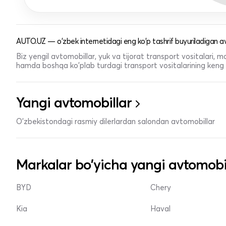
AUTO.UZ — o'zbek internetidagi eng ko'p tashrif buyuriladigan av
Biz yengil avtomobillar, yuk va tijorat transport vositalari,
hamda boshqa ko'plab turdagi transport vositalarining keng t
Yangi avtomobillar
O'zbekistondagi rasmiy dilerlardan salondan avtomobillar
Markalar bo'yicha yangi avtomobi
BYD
Chery
Kia
Haval