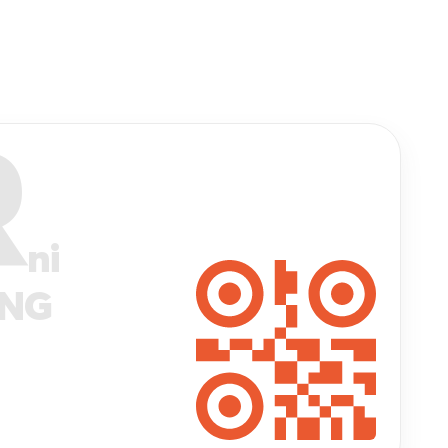
R
ni
ANG