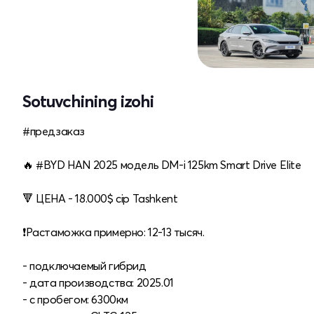
Sotuvchining izohi
#предзаказ
🔥 #BYD HAN 2025 модель DM-i 125km Smart Drive Elite
🔻 ЦЕНА - 18.000$ cip Tashkent
❗️Растаможка примерно: 12-13 тысяч.
- подключаемый гибрид
- дата производства: 2025.01
- с пробегом: 6300км