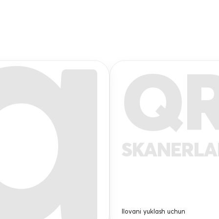
Q
SKANERL
Ilovani yuklash uchun