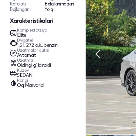
Kafolati
Belgilanmagan
Bojlangan
Yo'q
Xarakteristikalari
Komplektatsiya
Elite
Dvigatel
1.5 l, 272 o.k., benzin
Uzatmalar qutisi
Avtomat
Uzatma
Oldingi g'ildirakli
Kuzov
SEDAN
Rangi
Oq Marvarid