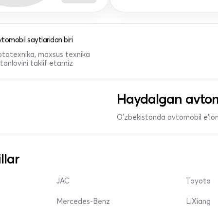
tomobil saytlaridan biri
 mototexnika, maxsus texnika
anlovini taklif etamiz
Haydalgan avtom
O'zbekistonda avtomobil e’lonl
llar
JAC
Toyota
Mercedes-Benz
LiXiang