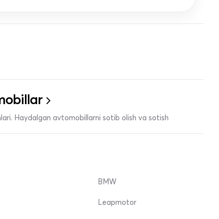
obillar
ari. Haydalgan avtomobillarni sotib olish va sotish
BMW
Leapmotor