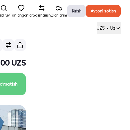
Kirish
Avtoni sotish
idiruv
Tanlanganlar
Solishtirish
E'lonlarim
UZS
•
Uz
 800 UZS
o'rsatish