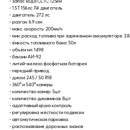
- запас хода CLTC: 125км
- 1.5Т 156лс Л4 двигатель
- двигатель: 272 лс
- разгон: 6.9 сек
- макс. скорость: 200км/ч
- мин. расход топлива при заряженном аккумуляторе: 3.8
- ёмкость топливного бака: 50л
- объём мл: 1498
- бензин АИ-92
- литий-железо фосфатная батарея
- передний привод
- диски: 245 / 50 R18
- 360⁰ и 540⁰ камеры
- количество камер: 5шт
- количество динамиков: 8шт
- адаптивный круиз контроль
- регулировка жёсткости подвески
- автоматическая парковка
- распознавание дорожных знаков