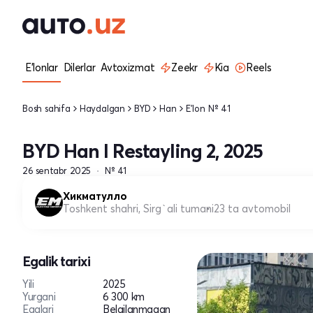
E'lonlar
Dilerlar
Avtoxizmat
Zeekr
Kia
Reels
Bosh sahifa
Haydalgan
BYD
Han
E'lon № 41
BYD Han I Restayling 2, 2025
26 sentabr 2025
№ 41
Хикматулло
Toshkent shahri, Sirg`ali tumani
23 ta avtomobil
Egalik tarixi
Yili
2025
Yurgani
6 300 km
Egalari
Belgilanmagan