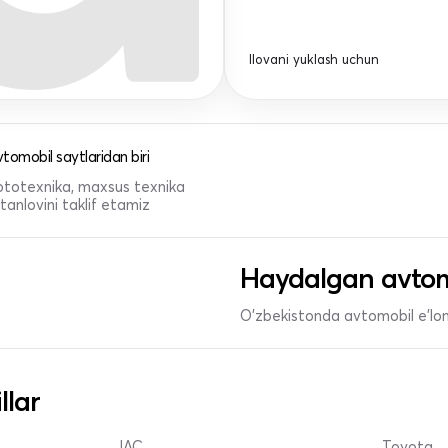
Ilovani yuklash uchun
tomobil saytlaridan biri
 mototexnika, maxsus texnika
anlovini taklif etamiz
Haydalgan avtom
O'zbekistonda avtomobil e’lonl
llar
JAC
Toyota