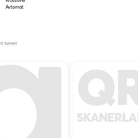
Krossover
Avtomat
ent tumani
Q
SKANERL