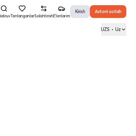
Kirish
Avtoni sotish
idiruv
Tanlanganlar
Solishtirish
E'lonlarim
UZS
•
Uz