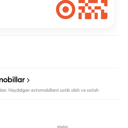
obillar
ari. Haydalgan avtomobillarni sotib olish va sotish
BMW