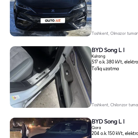
Toshkent, Olmazor tuman
BYD Song L I
Kulrang
517 o.k. 380 kVt, elektr
To'liq uzatma
Toshkent, Chilonzor tuma
BYD Song L I
Qora
204 o.k. 150 kVt, elektr