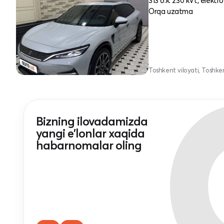
313 o.k. 230 kVt, elektro
Orqa uzatma
Toshkent viloyati, Toshk
Bizning ilovadamizda
yangi e'lonlar xaqida
habarnomalar oling