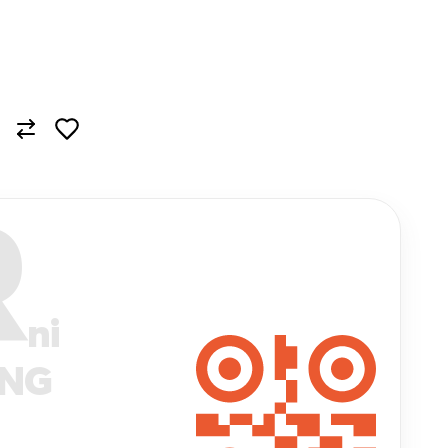
R
ni
ANG