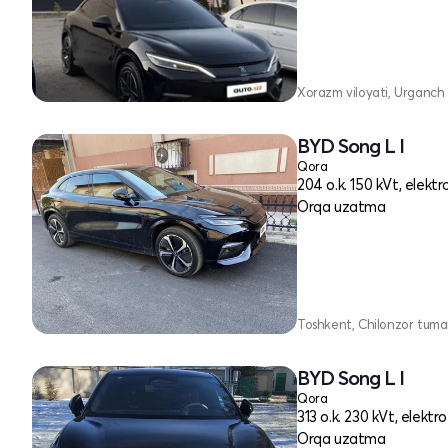
Xorazm viloyati, Urganch 
BYD Song L I
Qora
204 o.k. 150 kVt, elektr
Orqa uzatma
Toshkent, Chilonzor tuma
BYD Song L I
Qora
313 o.k. 230 kVt, elektro
Orqa uzatma