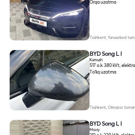
Orqa uzatma
Toshkent, Yunusobod tum
BYD Song L I
Kumush
517 o.k. 380 kVt, elektr
To'liq uzatma
Toshkent, Olmazor tuman
BYD Song L I
Moviy