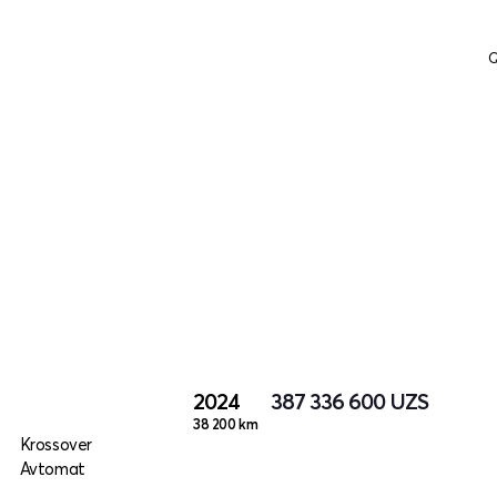
Q
2024
387 336 600
UZS
38 200 km
o
Krossover
Avtomat