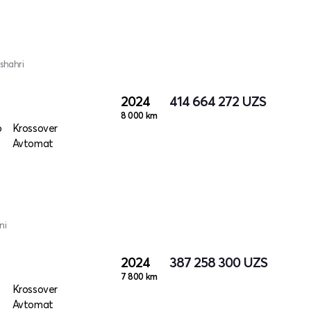
shahri
2024
414 664 272
UZS
8 000 km
o
Krossover
Avtomat
ni
2024
387 258 300
UZS
7 800 km
Krossover
Avtomat