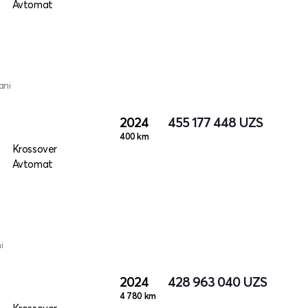
Avtomat
ani
2024
455 177 448
UZS
400 km
o
Krossover
Avtomat
i
2024
428 963 040
UZS
4 780 km