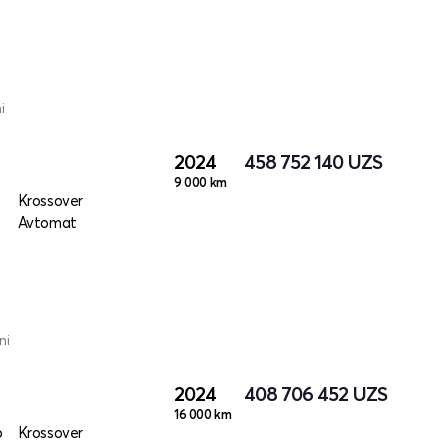
i
2024
458 752 140
UZS
9 000 km
o
Krossover
Avtomat
ni
2024
408 706 452
UZS
16 000 km
o
Krossover