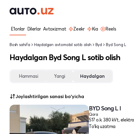
E'lonlar
Dilerlar
Avtoxizmat
Zeekr
Kia
Reels
Bosh sahifa
Haydalgan avtomobil sotib olish
Byd
Byd Song L
Haydalgan Byd Song L sotib olish
Hammasi
Yangi
Haydalgan
Joylashtirilgan sanasi bo'yicha
BYD Song L I
Qora
517 o.k. 380 kVt, elektr
To'liq uzatma