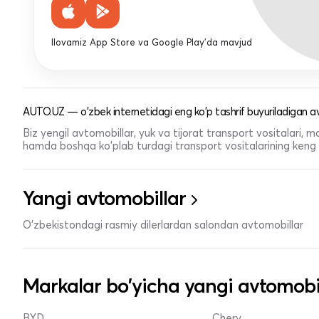
Ilovamiz App Store va Google Play'da mavjud
AUTO.UZ — o'zbek internetidagi eng ko'p tashrif buyuriladigan av
Biz yengil avtomobillar, yuk va tijorat transport vositalari,
hamda boshqa ko'plab turdagi transport vositalarining keng t
Yangi avtomobillar
O'zbekistondagi rasmiy dilerlardan salondan avtomobillar
Markalar bo'yicha yangi avtomobi
BYD
Chery