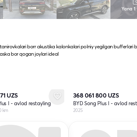
Yana 1
nirovkalari borr akustika kalonkalari polniy yegilgan bufferlari b
aska bor qogan joylari ideal
Yangi
071
UZS
368 061 800
UZS
us I - avlod restayling
BYD Song Plus I - avlod res
0 km
2025