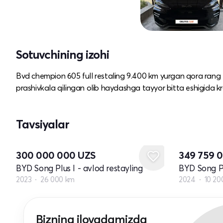
Sotuvchining izohi
Bvd chempion 605 full restaling 9.400 km yurgan qora rang ta
prashivkala qilingan olib haydashga tayyor bitta eshigida kr
Tavsiyalar
300 000 000
UZS
349 759 
BYD Song Plus I - avlod restayling
BYD Song Pl
2023
26 000 km
2024
10 20
Bizning ilovadamizda