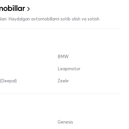
obillar
ari. Haydalgan avtomobillarni sotib olish va sotish
BMW
Leapmotor
(Deepal)
Zeekr
Genesis