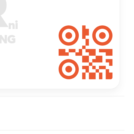
R
ni
ANG