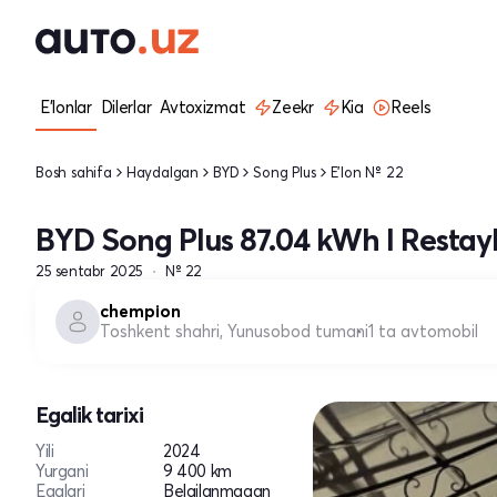
E'lonlar
Dilerlar
Avtoxizmat
Zeekr
Kia
Reels
Bosh sahifa
Haydalgan
BYD
Song Plus
E'lon № 22
BYD Song Plus 87.04 kWh I Restayl
25 sentabr 2025
№ 22
chempion
Toshkent shahri, Yunusobod tumani
1 ta avtomobil
Egalik tarixi
Yili
2024
Yurgani
9 400 km
Egalari
Belgilanmagan