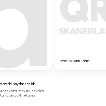
Q
SKANERL
Ilovani yuklash uchun
tomobil saytlaridan biri
 mototexnika, maxsus texnika
anlovini taklif etamiz