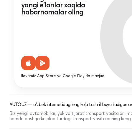
yangi e'lonlar xaqida
habarnomalar oling
Ilovamiz App Store va Google Play'da mavjud
AUTO.UZ — o'zbek internetidagi eng ko'p tashrif buyuriladigan av
Biz yengil avtomobillar, yuk va tijorat transport vositalari,
hamda boshqa ko'plab turdagi transport vositalarining keng t