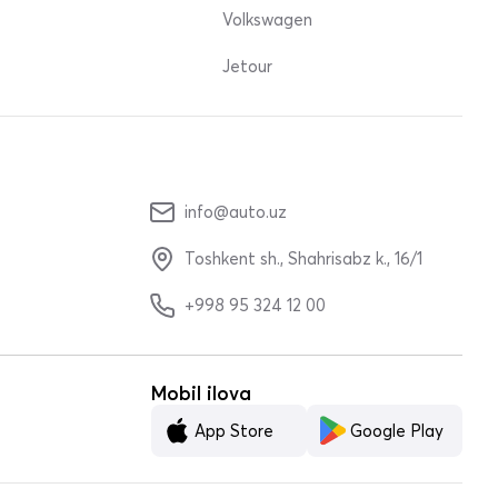
Volkswagen
Jetour
info@auto.uz
Toshkent sh., Shahrisabz k., 16/1
+998 95 324 12 00
Mobil ilova
App Store
Google Play