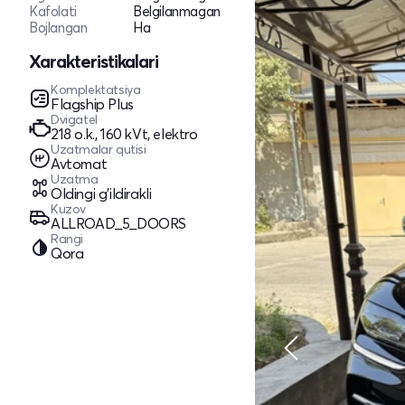
Kafolati
Belgilanmagan
Bojlangan
Ha
Xarakteristikalari
Komplektatsiya
Flagship Plus
Dvigatel
218 o.k., 160 kVt, elektro
Uzatmalar qutisi
Avtomat
Uzatma
Oldingi g'ildirakli
Kuzov
ALLROAD_5_DOORS
Rangi
Qora