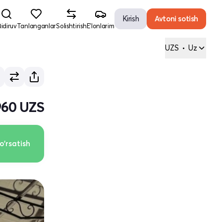
Kirish
Avtoni sotish
idiruv
Tanlanganlar
Solishtirish
E'lonlarim
UZS
•
Uz
960 UZS
o'rsatish