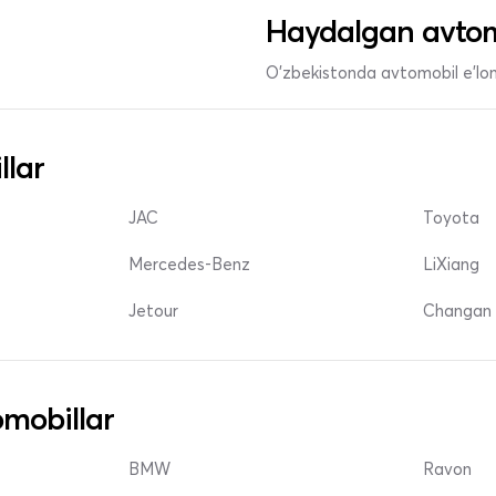
Haydalgan avtom
O'zbekistonda avtomobil e’lonl
llar
JAC
Toyota
Mercedes-Benz
LiXiang
Jetour
Changan 
mobillar
BMW
Ravon