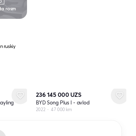
 ta rasm
n ruskiy
236 145 000
UZS
tayling
BYD Song Plus I - avlod
2022
47 000 km