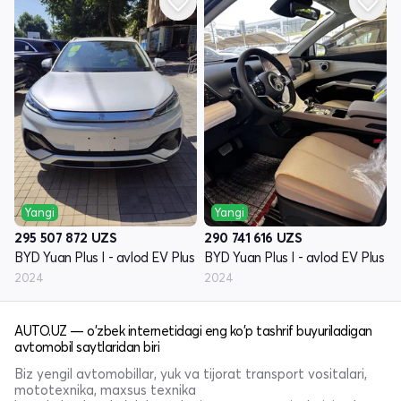
Yangi
Yangi
295 507 872
UZS
290 741 616
UZS
BYD Yuan Plus I - avlod EV Plus
BYD Yuan Plus I - avlod EV Plus
2024
2024
AUTO.UZ — o'zbek internetidagi eng ko'p tashrif buyuriladigan
avtomobil saytlaridan biri
Biz yengil avtomobillar, yuk va tijorat transport vositalari,
mototexnika, maxsus texnika