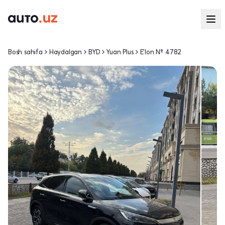
Bosh sahifa
Haydalgan
BYD
Yuan Plus
E'lon № 4782