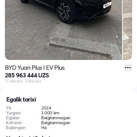
BYD Yuan Plus I EV Plus
285 963 444 UZS
17 dekabr, Toshkent
Egalik tarixi
Yili
2024
Yurgani
3 000 km
Egalari
Belgilanmagan
Kafolati
Belgilanmagan
Bojlangan
Ha