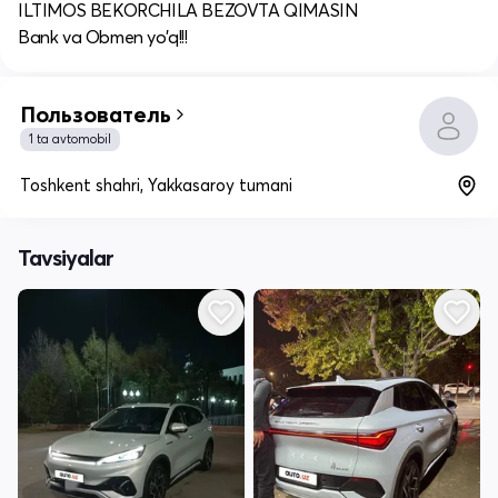
ILTIMOS BEKORCHILA BEZOVTA QIMASIN
Bank va Obmen yo’q!!!
Пользователь
1 ta avtomobil
Toshkent shahri, Yakkasaroy tumani
Tavsiyalar