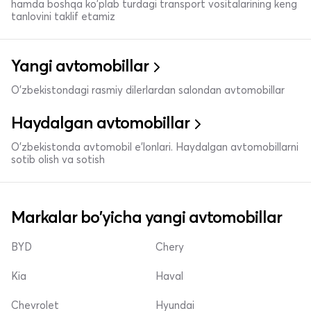
hamda boshqa ko'plab turdagi transport vositalarining keng
tanlovini taklif etamiz
Yangi avtomobillar
O'zbekistondagi rasmiy dilerlardan salondan avtomobillar
Haydalgan avtomobillar
O'zbekistonda avtomobil e’lonlari. Haydalgan avtomobillarni
sotib olish va sotish
Markalar bo'yicha yangi avtomobillar
BYD
Chery
Kia
Haval
Chevrolet
Hyundai