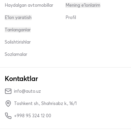
Haydalgan avtomobillar
Mening e'lonlarim
E'lon yaratish
Profil
Tanlanganlar
Solishtirishlar
Sozlamalar
Kontaktlar
info@auto.uz
Toshkent sh., Shahrisabz k., 16/1
+998 95 324 12 00