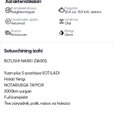
Xarakteristikalari
Komplektatsiya
Dvigatel
Belgilanmagan
204 o.k. 150 kVt, elektro
Uzatmalar qutisi
Uzatma
Avtomat
Oldi
Kuzov
Rangi
Krossover
Qora
Sotuvchining izohi
BO‘LISHI NARXI 23600$
Yuan plus 5-pozitsiya SOTILADI
Holati Yengi
NOTARIUSGA TAYYOR
3000km yurgan
Full komplekt
7kw zaryadnik, polik, nasos va hokazo