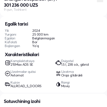
301 236 000 UZS
9 iyun, Toshkent
Egalik tarixi
Yili
2024
Yurgani
25 000 km
Egalari
Belgilanmagan
Kafolati
Bor
Bojlangan
Yo'q
Xarakteristikalari
Komplektatsiya
Dvigatel
215Max ADS SE
1.5 l, 238 o.k., gibrid
Uzatmalar qutisi
Uzatma
Avtomat
Orqa g'ildirakli
Kuzov
Rangi
ALLROAD_5_DOORS
Moviy
Sotuvchining izohi