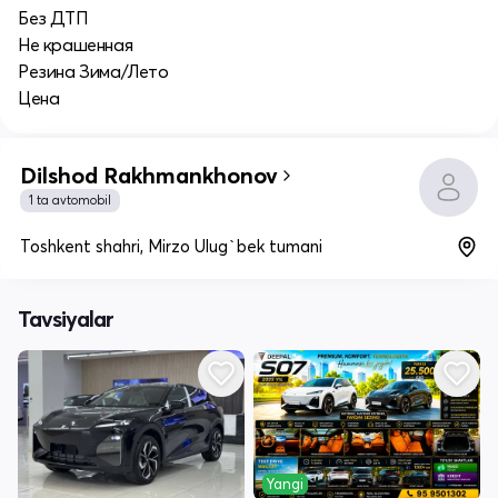
Без ДТП
Не крашенная
Резина Зима/Лето
Цена
Dilshod Rakhmankhonov
1 ta avtomobil
Toshkent shahri, Mirzo Ulug`bek tumani
Tavsiyalar
Yangi