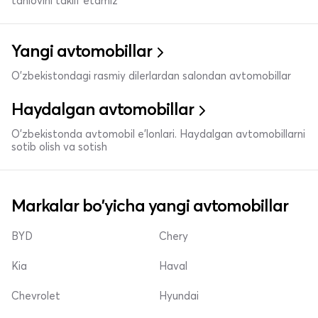
tanlovini taklif etamiz
Yangi avtomobillar
O'zbekistondagi rasmiy dilerlardan salondan avtomobillar
Haydalgan avtomobillar
O'zbekistonda avtomobil e’lonlari. Haydalgan avtomobillarni
sotib olish va sotish
Markalar bo'yicha yangi avtomobillar
BYD
Chery
Kia
Haval
Chevrolet
Hyundai