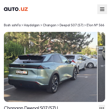
Bosh sahifa
Haydalgan
Changan
Deepal S07 (S7)
E'lon № 566
Changan Deepal S07 (S7) I