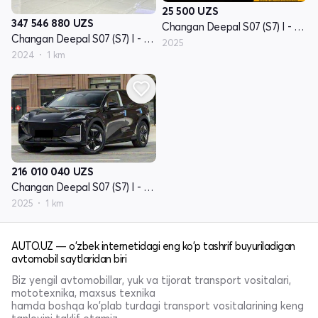
25 500
UZS
347 546 880
UZS
Changan Deepal S07 (S7) I - avlod restayling
Changan Deepal S07 (S7) I - avlod
2025
2024
1 km
216 010 040
UZS
Changan Deepal S07 (S7) I - avlod restayling
2025
1 km
AUTO.UZ — o'zbek internetidagi eng ko'p tashrif buyuriladigan
avtomobil saytlaridan biri
Biz yengil avtomobillar, yuk va tijorat transport vositalari,
mototexnika, maxsus texnika
hamda boshqa ko'plab turdagi transport vositalarining keng