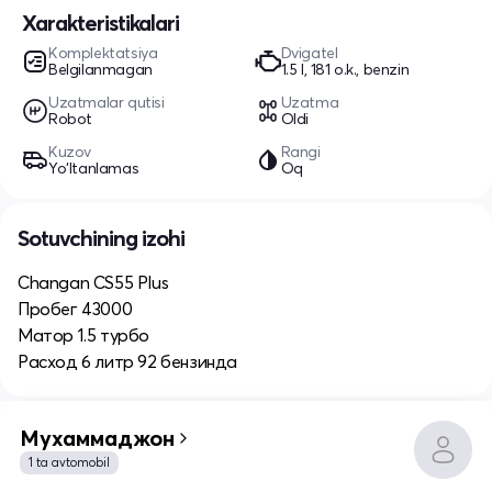
Xarakteristikalari
Komplektatsiya
Dvigatel
Belgilanmagan
1.5 l, 181 o.k., benzin
Uzatmalar qutisi
Uzatma
Robot
Oldi
Kuzov
Rangi
Yo‘ltanlamas
Oq
Sotuvchining izohi
Changan CS55 Plus
Пробег 43000
Матор 1.5 турбо
Расход 6 литр 92 бензинда
Мухаммаджон
1 ta avtomobil