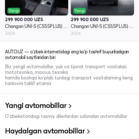
Yangi
Yangi
299 900 000
UZS
299 900 000
UZS
Changan UNI-S (CS55PLUS) I - avlod
Changan UNI-S (CS55PLUS) I - avlod
2024
2024
AUTO.UZ — o'zbek internetidagi eng ko'p tashrif buyuriladigan
avtomobil saytlaridan biri
Biz yengil avtomobillar, yuk va tijorat transport vositalari,
mototexnika, maxsus texnika
hamda boshqa ko'plab turdagi transport vositalarining keng
tanlovini taklif etamiz
Yangi avtomobillar
O'zbekistondagi rasmiy dilerlardan salondan avtomobillar
Haydalgan avtomobillar