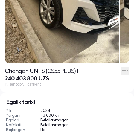
Changan UNI-S (CS55PLUS) I
240 403 800 UZS
19 sentabr, Toshkent
Egalik tarixi
Yili
2024
Yurgani
43 000 km
Egalari
Belgilanmagan
Kafolati
Belgilanmagan
Bojlangan
Ha