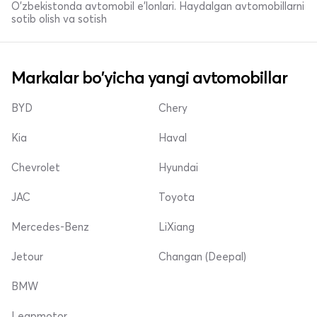
O'zbekistonda avtomobil e’lonlari. Haydalgan avtomobillarni
sotib olish va sotish
Markalar bo'yicha yangi avtomobillar
BYD
Chery
Kia
Haval
Chevrolet
Hyundai
JAC
Toyota
Mercedes-Benz
LiXiang
Jetour
Changan (Deepal)
BMW
Leapmotor