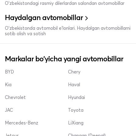
O'zbekistondagi rasmiy dilerlardan salondan avtomobillar
Haydalgan avtomobillar
O'zbekistonda avtomobil e’lonlari. Haydalgan avtomobillarni
sotib olish va sotish
Markalar bo'yicha yangi avtomobillar
BYD
Chery
Kia
Haval
Chevrolet
Hyundai
JAC
Toyota
Mercedes-Benz
LiXiang
Jetour
Changan (Deepal)