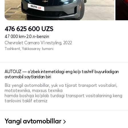
476 625 600
UZS
47 000 km
•
2.0 л
•
benzin
Chevrolet Camaro VI restyling, 2022
Toshkent, Yakkasaroy tumani
AUTO.UZ — o'zbek internetidagi eng ko'p tashrif buyuriladigan
avtomobil saytlaridan biri
Biz yengil avtomobillar, yuk va tijorat transport vositalari,
mototexnika, maxsus texnika
hamda boshqa ko'plab turdagi transport vositalarining keng
tanlovini taklif etamiz
Yangi avtomobillar