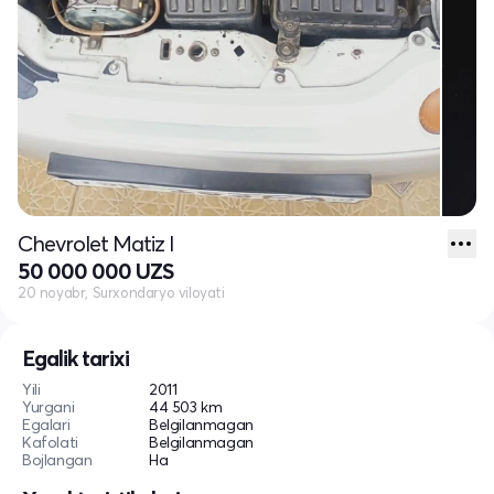
Chevrolet Matiz I
50 000 000 UZS
20 noyabr, Surxondaryo viloyati
Egalik tarixi
Yili
2011
Yurgani
44 503 km
Egalari
Belgilanmagan
Kafolati
Belgilanmagan
Bojlangan
Ha