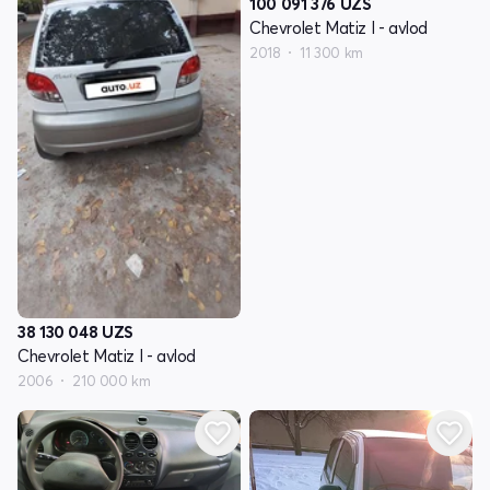
100 091 376
UZS
Chevrolet Matiz I - avlod
2018
11 300 km
38 130 048
UZS
Chevrolet Matiz I - avlod
2006
210 000 km