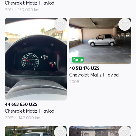
Chevrolet Matiz I - avlod
2011
150 000 km
Yangi
40 513 176
UZS
Chevrolet Matiz I - avlod
2008
44 683 650
UZS
Chevrolet Matiz I - avlod
2015
142 000 km