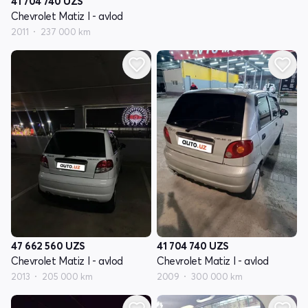
41 704 740
UZS
Chevrolet Matiz I - avlod
2011
237 000 km
47 662 560
UZS
41 704 740
UZS
Chevrolet Matiz I - avlod
Chevrolet Matiz I - avlod
2013
205 000 km
2009
300 000 km