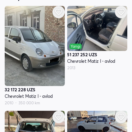
Yangi
51 237 252
UZS
Chevrolet Matiz I - avlod
2013
32 172 228
UZS
Chevrolet Matiz I - avlod
2010
350 000 km