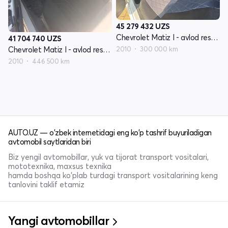
45 279 432
UZS
Chevrolet Matiz I - avlod restayling
41 704 740
UZS
2010
300 000 km
Chevrolet Matiz I - avlod restayling
2010
446 500 km
AUTO.UZ — o'zbek internetidagi eng ko'p tashrif buyuriladigan
avtomobil saytlaridan biri
Biz yengil avtomobillar, yuk va tijorat transport vositalari,
mototexnika, maxsus texnika
hamda boshqa ko'plab turdagi transport vositalarining keng
tanlovini taklif etamiz
Yangi avtomobillar