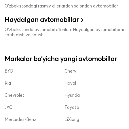
O'zbekistondagi rasmiy dilerlardan salondan avtomobillar
Haydalgan avtomobillar
O'zbekistonda avtomobil e’lonlari. Haydalgan avtomobillarni
sotib olish va sotish
Markalar bo'yicha yangi avtomobillar
BYD
Chery
Kia
Haval
Chevrolet
Hyundai
JAC
Toyota
Mercedes-Benz
LiXiang