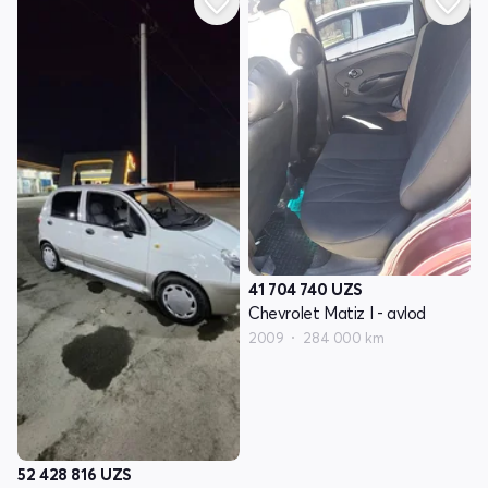
41 704 740
UZS
Chevrolet Matiz I - avlod
2009
284 000 km
52 428 816
UZS