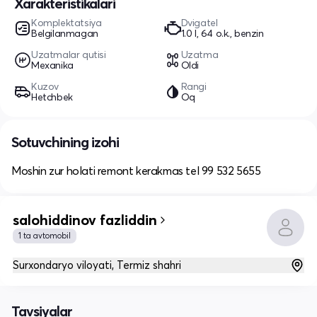
Xarakteristikalari
Komplektatsiya
Dvigatel
Belgilanmagan
1.0 l, 64 o.k., benzin
Uzatmalar qutisi
Uzatma
Mexanika
Oldi
Kuzov
Rangi
Hetchbek
Oq
Sotuvchining izohi
Moshin zur holati remont kerakmas tel 99 532 5655
salohiddinov fazliddin
1 ta avtomobil
Surxondaryo viloyati, Termiz shahri
Tavsiyalar