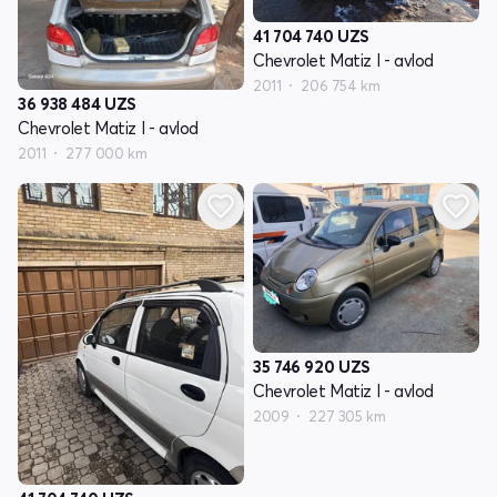
41 704 740
UZS
Chevrolet Matiz I - avlod
2011
206 754 km
36 938 484
UZS
Chevrolet Matiz I - avlod
2011
277 000 km
35 746 920
UZS
Chevrolet Matiz I - avlod
2009
227 305 km