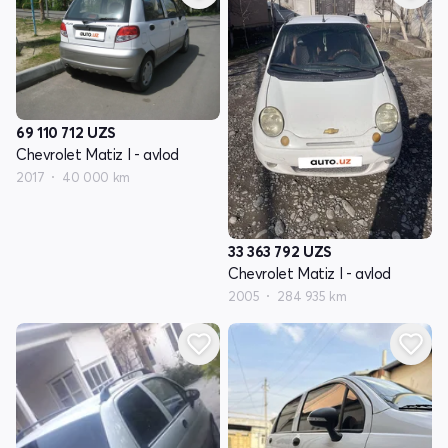
69 110 712
UZS
Chevrolet Matiz I - avlod
2017
40 000 km
33 363 792
UZS
Chevrolet Matiz I - avlod
2005
284 935 km