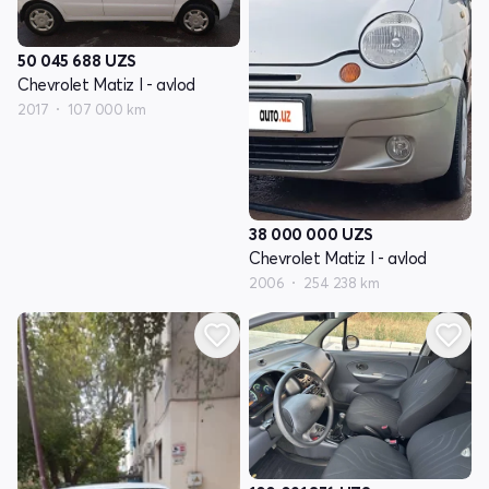
50 045 688
UZS
Chevrolet Matiz I - avlod
2017
107 000 km
38 000 000
UZS
Chevrolet Matiz I - avlod
2006
254 238 km