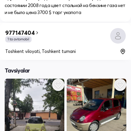
состоянии 2008 года цвет стальной на бензине газа нет
и не было цена 3700 $ торг укапота
977147404
1 ta avtomobil
Toshkent viloyati, Toshkent tumani
Tavsiyalar