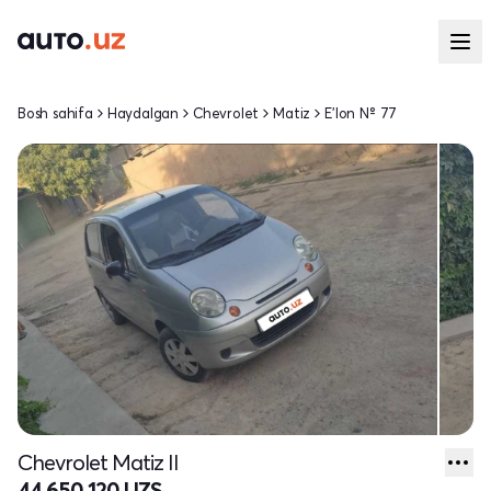
Bosh sahifa
Haydalgan
Chevrolet
Matiz
E'lon № 77
Chevrolet Matiz II
44 650 120 UZS