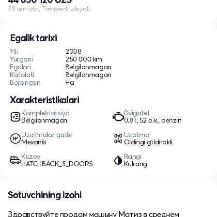
29 sentabr, Toshkent viloyati
Egalik tarixi
Yili
2008
Yurgani
250 000 km
Egalari
Belgilanmagan
Kafolati
Belgilanmagan
Bojlangan
Ha
Xarakteristikalari
Komplektatsiya
Dvigatel
Belgilanmagan
0.8 l, 52 o.k., benzin
Uzatmalar qutisi
Uzatma
Mexanik
Oldingi g'ildirakli
Kuzov
Rangi
HATCHBACK_5_DOORS
Kulrang
Sotuvchining izohi
Здравствуйте продам машыну Матиз в среднем