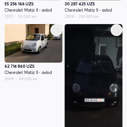
55 256 166
UZS
30 287 425
UZS
Chevrolet Matiz II - avlod
Chevrolet Matiz II - avlod
2010
92 000 km
2008
310 000 km
62 714 860
UZS
Chevrolet Matiz II - avlod
2009
48 000 km