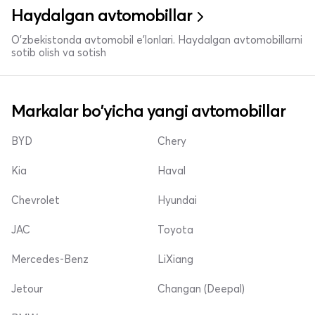
Haydalgan avtomobillar
O'zbekistonda avtomobil e’lonlari. Haydalgan avtomobillarni
sotib olish va sotish
Markalar bo'yicha yangi avtomobillar
BYD
Chery
Kia
Haval
Chevrolet
Hyundai
JAC
Toyota
Mercedes-Benz
LiXiang
Jetour
Changan (Deepal)