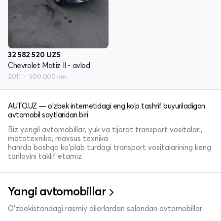
32 582 520
UZS
Chevrolet Matiz II - avlod
2011
500 000 km
AUTO.UZ — o'zbek internetidagi eng ko'p tashrif buyuriladigan
avtomobil saytlaridan biri
Biz yengil avtomobillar, yuk va tijorat transport vositalari,
mototexnika, maxsus texnika
hamda boshqa ko'plab turdagi transport vositalarining keng
tanlovini taklif etamiz
Yangi avtomobillar
O'zbekistondagi rasmiy dilerlardan salondan avtomobillar