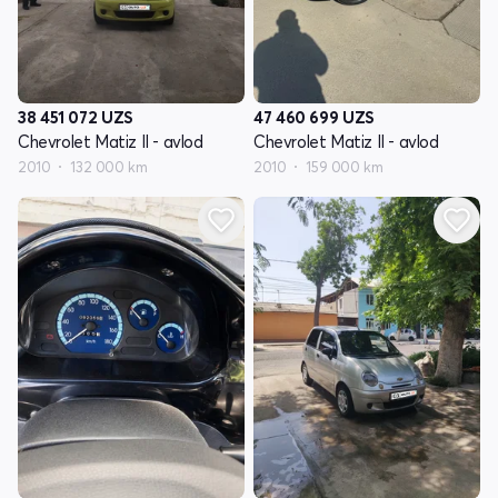
38 451 072
UZS
47 460 699
UZS
Chevrolet Matiz II - avlod
Chevrolet Matiz II - avlod
2010
132 000 km
2010
159 000 km