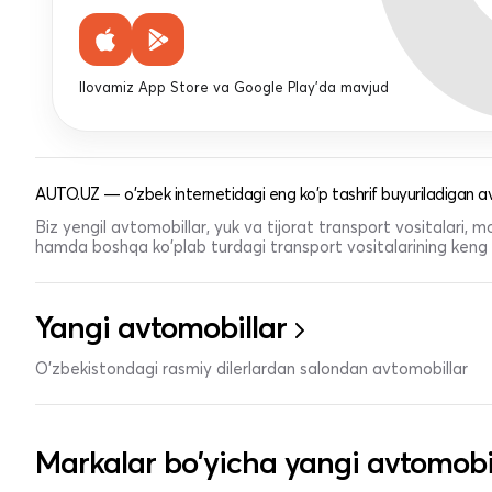
Ilovamiz App Store va Google Play'da mavjud
AUTO.UZ — o'zbek internetidagi eng ko'p tashrif buyuriladigan av
Biz yengil avtomobillar, yuk va tijorat transport vositalari,
hamda boshqa ko'plab turdagi transport vositalarining keng t
Yangi avtomobillar
O'zbekistondagi rasmiy dilerlardan salondan avtomobillar
Markalar bo'yicha yangi avtomobi