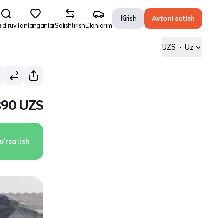
Kirish
Avtoni sotish
idiruv
Tanlanganlar
Solishtirish
E'lonlarim
UZS
•
Uz
390 UZS
o'rsatish