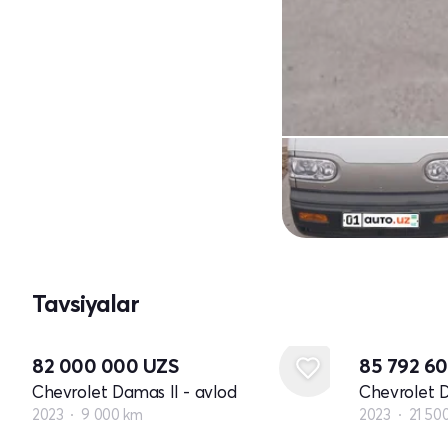
Tavsiyalar
82 000 000
UZS
85 792 6
Chevrolet Damas II - avlod
Chevrolet D
2023
9 000 km
2023
21 50