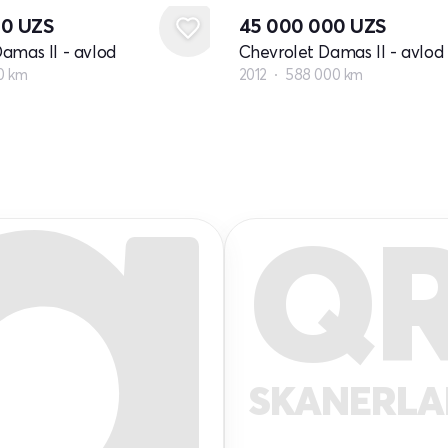
00
UZS
45 000 000
UZS
amas II - avlod
Chevrolet Damas II - avlod
00 km
2012
588 000 km
Q
SKANERL