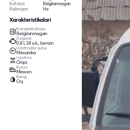
Kafolati
Belgilanmagan
Bojlangan
Ha
Xarakteristikalari
Komplektatsiya
Belgilanmagan
Dvigatel
0.8 l, 38 o.k., benzin
Uzatmalar qutisi
Mexanika
Uzatma
Orqa
Kuzov
Miniven
Rangi
Oq