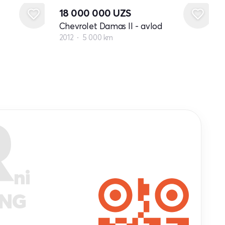
18 000 000
UZS
Chevrolet Damas II - avlod
2012
5 000 km
R
ni
ANG