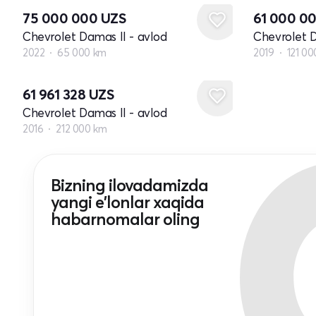
75 000 000
UZS
61 000 0
Chevrolet Damas II - avlod
Chevrolet D
2022
65 000 km
2019
121 0
61 961 328
UZS
Chevrolet Damas II - avlod
2016
212 000 km
Bizning ilovadamizda
yangi e'lonlar xaqida
habarnomalar oling