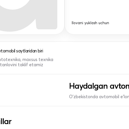
Ilovani yuklash uchun
tomobil saytlaridan biri
 mototexnika, maxsus texnika
anlovini taklif etamiz
Haydalgan avtom
O'zbekistonda avtomobil e’lonl
llar