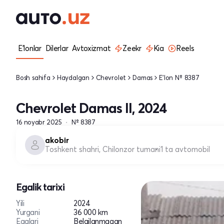
E'lonlar
Dilerlar
Avtoxizmat
Zeekr
Kia
Reels
Bosh sahifa
Haydalgan
Chevrolet
Damas
E'lon № 8387
Chevrolet Damas II, 2024
16 noyabr 2025
№ 8387
akobir
Toshkent shahri, Chilonzor tumani
1 ta avtomobil
Egalik tarixi
Yili
2024
Yurgani
36 000 km
Egalari
Belgilanmagan