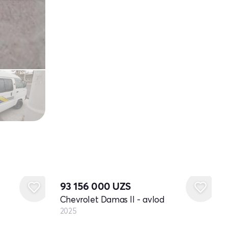
Yangi
93 156 000
UZS
Chevrolet Damas II - avlod
2025