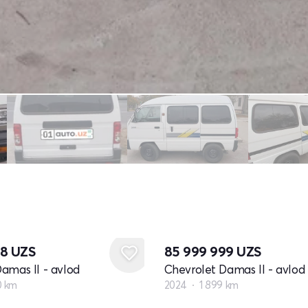
08
UZS
85 999 999
UZS
amas II - avlod
Chevrolet Damas II - avlod
0 km
2024
1 899 km