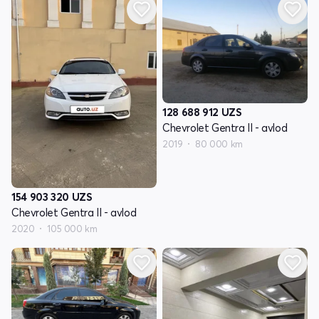
128 688 912
UZS
Chevrolet Gentra II - avlod
2019
80 000 km
154 903 320
UZS
Chevrolet Gentra II - avlod
2020
105 000 km