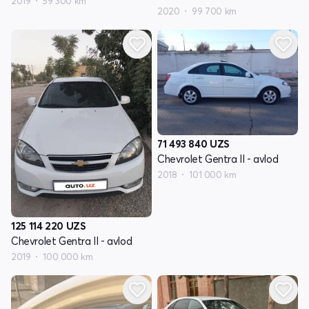
2019
59 300 km
2020
99 700 km
71 493 840
UZS
Chevrolet Gentra II - avlod
2018
101 000 km
125 114 220
UZS
Chevrolet Gentra II - avlod
2019
100 000 km