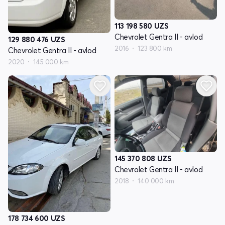
113 198 580
UZS
Chevrolet Gentra II - avlod
129 880 476
UZS
2016
123 800 km
Chevrolet Gentra II - avlod
2020
145 000 km
145 370 808
UZS
Chevrolet Gentra II - avlod
2018
140 000 km
178 734 600
UZS