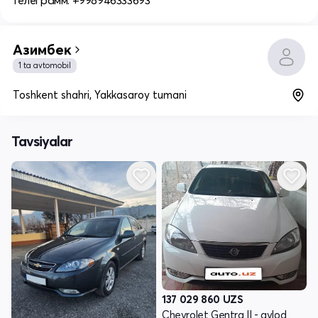
Телеграмм: +998946333693
Азимбек
1 ta avtomobil
Toshkent shahri, Yakkasaroy tumani
Tavsiyalar
137 029 860
UZS
Chevrolet Gentra II - avlod