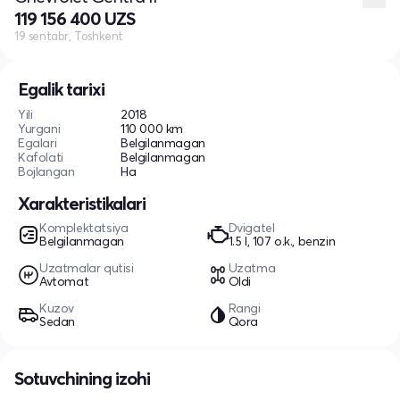
119 156 400 UZS
19 sentabr, Toshkent
Egalik tarixi
Yili
2018
Yurgani
110 000 km
Egalari
Belgilanmagan
Kafolati
Belgilanmagan
Bojlangan
Ha
Xarakteristikalari
Komplektatsiya
Dvigatel
Belgilanmagan
1.5 l, 107 o.k., benzin
Uzatmalar qutisi
Uzatma
Avtomat
Oldi
Kuzov
Rangi
Sedan
Qora
Sotuvchining izohi