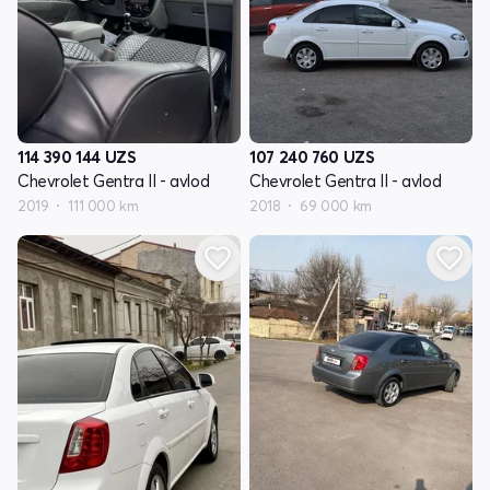
114 390 144
UZS
107 240 760
UZS
Chevrolet Gentra II - avlod
Chevrolet Gentra II - avlod
2019
111 000 km
2018
69 000 km