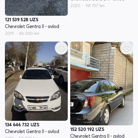
2020
98 757 km
121 539 528
UZS
Chevrolet Gentra II - avlod
2019
86 000 km
134 646 732
UZS
152 520 192
UZS
Chevrolet Gentra II - avlod
Chevrolet Gentra II - avlod