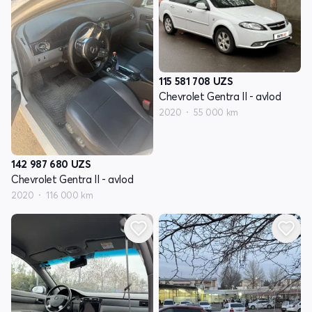
115 581 708
UZS
Chevrolet Gentra II - avlod
2020
55 000 km
142 987 680
UZS
Chevrolet Gentra II - avlod
2020
116 000 km