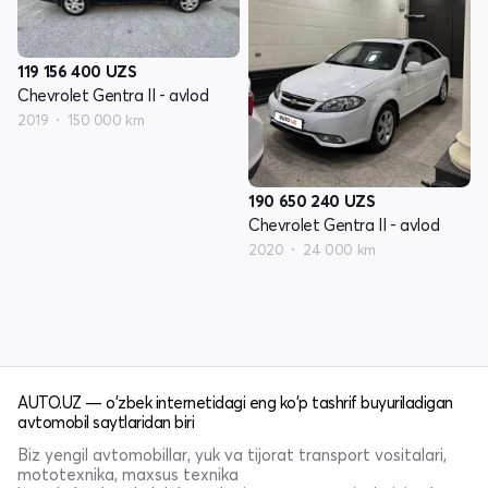
119 156 400
UZS
Chevrolet Gentra II - avlod
2019
150 000 km
190 650 240
UZS
Chevrolet Gentra II - avlod
2020
24 000 km
AUTO.UZ — o'zbek internetidagi eng ko'p tashrif buyuriladigan
avtomobil saytlaridan biri
Biz yengil avtomobillar, yuk va tijorat transport vositalari,
mototexnika, maxsus texnika