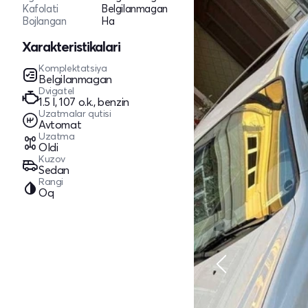
Kafolati
Belgilanmagan
Bojlangan
Ha
Xarakteristikalari
Komplektatsiya
Belgilanmagan
Dvigatel
1.5 l, 107 o.k., benzin
Uzatmalar qutisi
Avtomat
Uzatma
Oldi
Kuzov
Sedan
Rangi
Oq