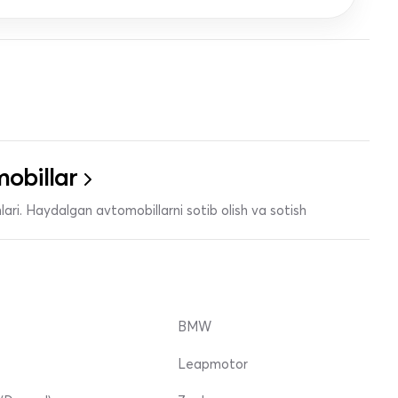
obillar
ari. Haydalgan avtomobillarni sotib olish va sotish
BMW
Leapmotor