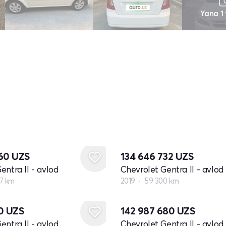
Yana 1
860
UZS
134 646 732
UZS
entra II - avlod
Chevrolet Gentra II - avlod
7 km
2019
59 300 km
40
UZS
142 987 680
UZS
entra II - avlod
Chevrolet Gentra II - avlod