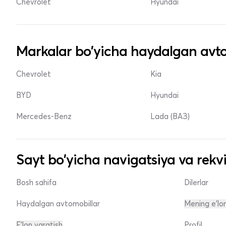
Chevrolet
Hyundai
Markalar bo'yicha haydalgan avto
Chevrolet
Kia
BYD
Hyundai
Mercedes-Benz
Lada (ВАЗ)
Sayt bo'yicha navigatsiya va rekvi
Bosh sahifa
Dilerlar
Haydalgan avtomobillar
Mening e'lo
E'lon yaratish
Profil