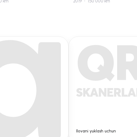
0 km
2019
150 000 km
Q
SKANERL
Ilovani yuklash uchun