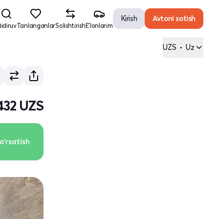
Kirish
Avtoni sotish
idiruv
Tanlanganlar
Solishtirish
E'lonlarim
UZS
•
Uz
 432 UZS
o'rsatish