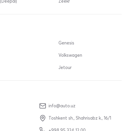
(Deepal)
Zeekr
Genesis
Volkswagen
Jetour
info@auto.uz
Toshkent sh., Shahrisabz k., 16/1
+998 95 324 12 00