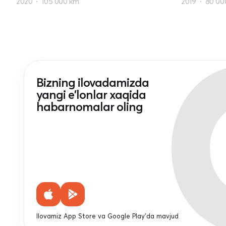
2020
105 000 km
2019
80 00
Bizning ilovadamizda
yangi e'lonlar xaqida
habarnomalar oling
Ilovamiz App Store va Google Play'da mavjud