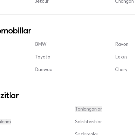
Jetour
Changan 
mobillar
BMW
Ravon
Toyota
Lexus
Daewoo
Chery
zitlar
Tanlanganlar
nlarim
Solishtirishlar
Sozlamalar