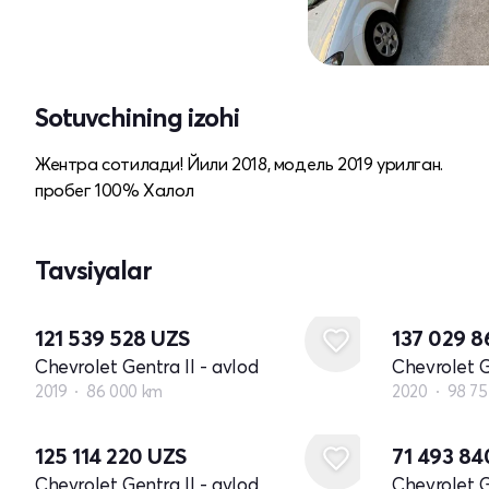
Sotuvchining izohi
Жентра сотилади! Йили 2018, модель 2019 урилган.
пробег 100% Халол
Tavsiyalar
121 539 528
UZS
137 029 
Chevrolet Gentra II - avlod
Chevrolet G
2019
86 000 km
2020
98 75
125 114 220
UZS
71 493 8
Chevrolet Gentra II - avlod
Chevrolet G