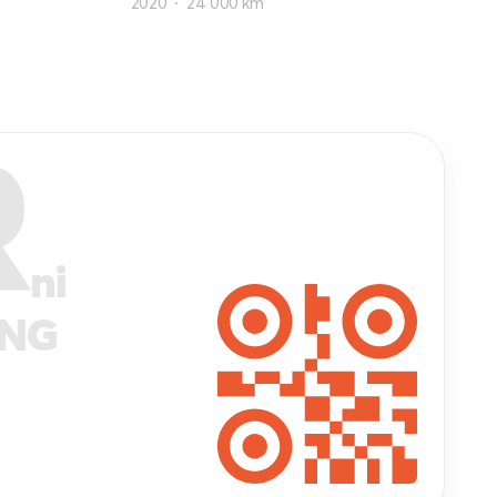
2020
24 000 km
R
ni
ANG