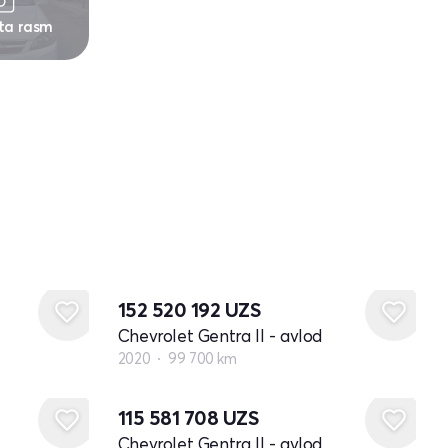
 ta rasm
152 520 192
UZS
Chevrolet Gentra II - avlod
2020
99 700 km
115 581 708
UZS
Chevrolet Gentra II - avlod