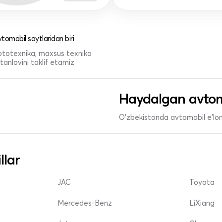
tomobil saytlaridan biri
 mototexnika, maxsus texnika
anlovini taklif etamiz
Haydalgan avtom
O'zbekistonda avtomobil e’lonl
llar
JAC
Toyota
Mercedes-Benz
LiXiang