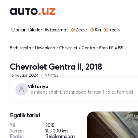
E'lonlar
Dilerlar
Avtoxizmat
Zeekr
Kia
Reels
Bosh sahifa
Haydalgan
Chevrolet
Gentra
E'lon № 4155
Chevrolet Gentra II, 2018
16 noyabr 2024
№ 4155
Viktoriya
Toshkent shahri, Yashnobod tumani
1 ta avtomobil
Egalik tarixi
Yili
2018
Yurgani
103 000 km
Egalari
Belgilanmagan