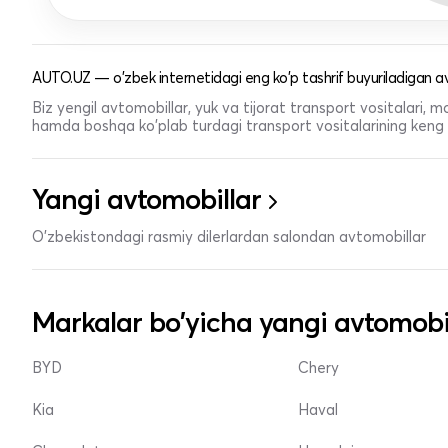
AUTO.UZ — o'zbek internetidagi eng ko'p tashrif buyuriladigan av
Biz yengil avtomobillar, yuk va tijorat transport vositalari,
hamda boshqa ko'plab turdagi transport vositalarining keng t
Yangi avtomobillar
O'zbekistondagi rasmiy dilerlardan salondan avtomobillar
Markalar bo'yicha yangi avtomobi
BYD
Chery
Kia
Haval