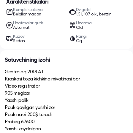
Xarakteristikalari
Komplektatsiya
Dvigatel
Belgilanmagan
1.5 l, 107 o.k., benzin
Uzatmalar qutisi
Uzatma
Avtomat
Oldi
Kuzov
Rangi
Sedan
Oq
Sotuvchining izohi
Gentra oq 2018 AT
Kraskasi toza kichkina miyatinasi bor
Video registrator
905 megicar
Yaxshi polik
Pauk qoyilgan yurishi zor
Pauk narxi 200$ turadi
Probeg 67600
Yaxshi xaydalgan