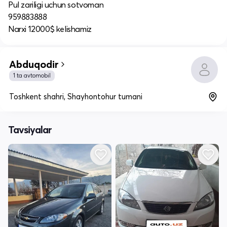
Pul zariligi uchun sotvoman
959883888
Narxi 12000$ kelishamiz
Abduqodir
1 ta avtomobil
Toshkent shahri, Shayhontohur tumani
Tavsiyalar