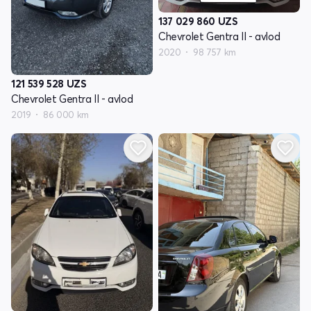
137 029 860
UZS
Chevrolet Gentra II - avlod
2020
98 757 km
121 539 528
UZS
Chevrolet Gentra II - avlod
2019
86 000 km