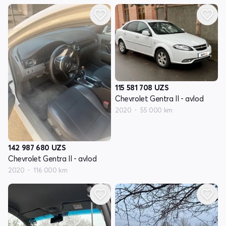
115 581 708
UZS
Chevrolet Gentra II - avlod
2020
55 000 km
142 987 680
UZS
Chevrolet Gentra II - avlod
2020
116 000 km