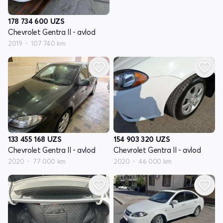
178 734 600
UZS
Chevrolet Gentra II - avlod
2019
107 740 km
133 455 168
UZS
154 903 320
UZS
Chevrolet Gentra II - avlod
Chevrolet Gentra II - avlod
2020
77 000 km
2020
46 000 km