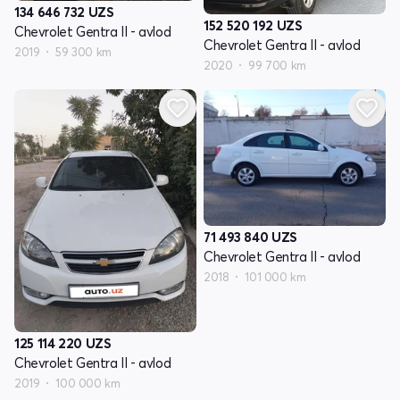
134 646 732
UZS
152 520 192
UZS
Chevrolet Gentra II - avlod
Chevrolet Gentra II - avlod
2019
59 300 km
2020
99 700 km
71 493 840
UZS
Chevrolet Gentra II - avlod
2018
101 000 km
125 114 220
UZS
Chevrolet Gentra II - avlod
2019
100 000 km