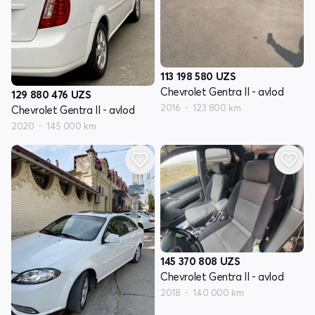
113 198 580
UZS
Chevrolet Gentra II - avlod
129 880 476
UZS
2016
123 800 km
Chevrolet Gentra II - avlod
2020
145 000 km
145 370 808
UZS
Chevrolet Gentra II - avlod
2018
140 000 km