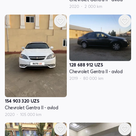
2020
2 000 km
128 688 912
UZS
Chevrolet Gentra II - avlod
2019
80 000 km
154 903 320
UZS
Chevrolet Gentra II - avlod
2020
105 000 km