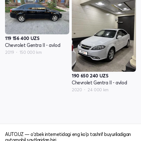
119 156 400
UZS
Chevrolet Gentra II - avlod
2019
150 000 km
190 650 240
UZS
Chevrolet Gentra II - avlod
2020
24 000 km
AUTO.UZ — o'zbek internetidagi eng ko'p tashrif buyuriladigan
avtomobil saytlaridan biri