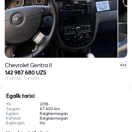
Chevrolet Gentra II
142 987 680 UZS
13 yanvar, Toshkent
Egalik tarixi
Yili
2018
Yurgani
67 600 km
Egalari
Belgilanmagan
Kafolati
Belgilanmagan
Bojlangan
Ha