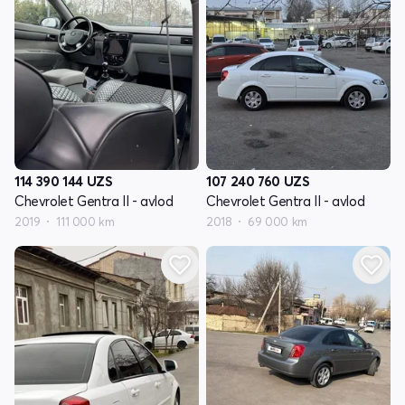
114 390 144
UZS
107 240 760
UZS
Chevrolet Gentra II - avlod
Chevrolet Gentra II - avlod
2019
111 000 km
2018
69 000 km