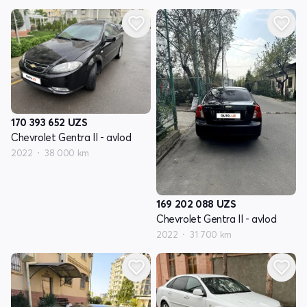
170 393 652
UZS
Chevrolet Gentra II - avlod
2022
38 000 km
169 202 088
UZS
Chevrolet Gentra II - avlod
2022
31 700 km