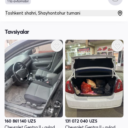
1 ta avtomobil
Toshkent shahri, Shayhontohur tumani
Tavsiyalar
160 861 140
UZS
131 072 040
UZS
Chevrolet Gentra II - avlod
Chevrolet Gentra II - avlod