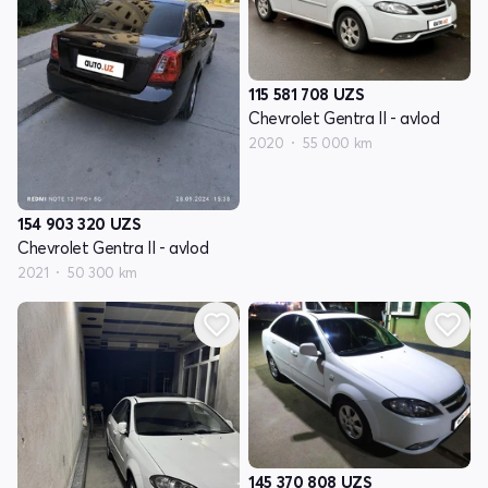
115 581 708
UZS
Chevrolet Gentra II - avlod
2020
55 000 km
154 903 320
UZS
Chevrolet Gentra II - avlod
2021
50 300 km
145 370 808
UZS