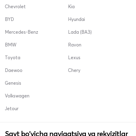
Chevrolet
Kia
BYD
Hyundai
Mercedes-Benz
Lada (ВАЗ)
BMW
Ravon
Toyota
Lexus
Daewoo
Chery
Genesis
Volkswagen
Jetour
Sayt bo'yicha navigatsiya va rekvizitlar