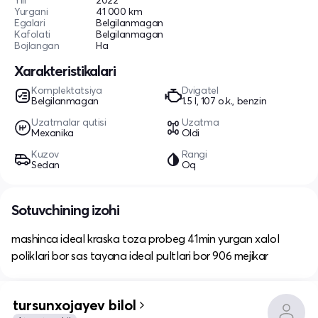
Yili
2022
Yurgani
41 000 km
Egalari
Belgilanmagan
Kafolati
Belgilanmagan
Bojlangan
Ha
Xarakteristikalari
Komplektatsiya
Dvigatel
Belgilanmagan
1.5 l, 107 o.k., benzin
Uzatmalar qutisi
Uzatma
Mexanika
Oldi
Kuzov
Rangi
Sedan
Oq
Sotuvchining izohi
mashinca ideal kraska toza probeg 41min yurgan xalol
poliklari bor sas tayana ideal pultlari bor 906 mejikar
tursunxojayev bilol