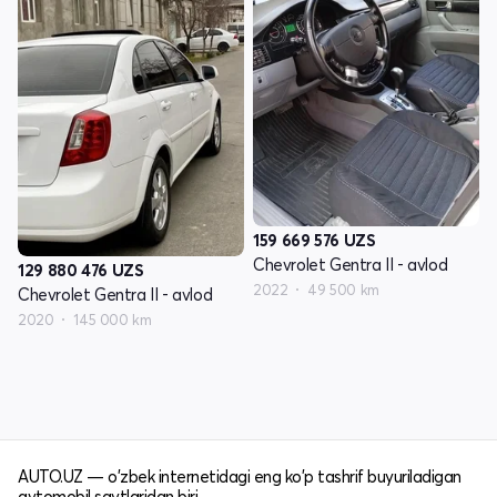
159 669 576
UZS
Chevrolet Gentra II - avlod
129 880 476
UZS
2022
49 500 km
Chevrolet Gentra II - avlod
2020
145 000 km
AUTO.UZ — o'zbek internetidagi eng ko'p tashrif buyuriladigan
avtomobil saytlaridan biri