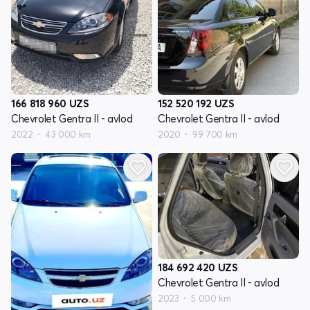
166 818 960
UZS
152 520 192
UZS
Chevrolet Gentra II - avlod
Chevrolet Gentra II - avlod
2022
43 000 km
2020
99 700 km
184 692 420
UZS
Chevrolet Gentra II - avlod
2023
5 000 km