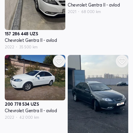
Chevrolet Gentra II - avlod
2021
68 000 km
157 286 448
UZS
Chevrolet Gentra II - avlod
2022
35 500 km
200 778 534
UZS
Chevrolet Gentra II - avlod
2022
42 000 km