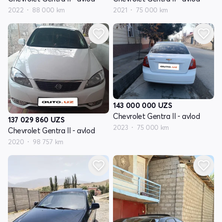
2022
88 000 km
2021
75 000 km
143 000 000
UZS
Chevrolet Gentra II - avlod
137 029 860
UZS
2023
75 000 km
Chevrolet Gentra II - avlod
2020
98 757 km