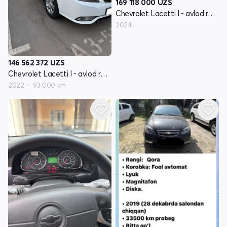
169 118 000
UZS
Chevrolet Lacetti I - avlod restyling
2024
146 562 372
UZS
Chevrolet Lacetti I - avlod restyling
2022
93 000 km