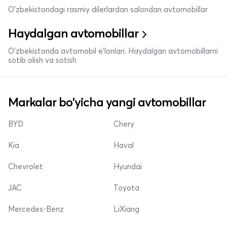
O'zbekistondagi rasmiy dilerlardan salondan avtomobillar
Haydalgan avtomobillar
O'zbekistonda avtomobil e’lonlari. Haydalgan avtomobillarni
sotib olish va sotish
Markalar bo'yicha yangi avtomobillar
BYD
Chery
Kia
Haval
Chevrolet
Hyundai
JAC
Toyota
Mercedes-Benz
LiXiang