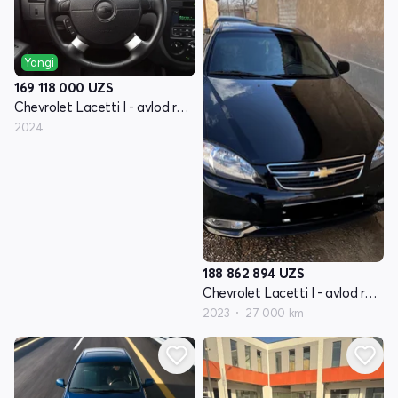
Yangi
169 118 000
UZS
Chevrolet Lacetti I - avlod restyling
2024
188 862 894
UZS
Chevrolet Lacetti I - avlod restyling
2023
27 000 km