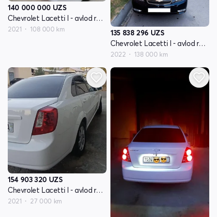
140 000 000
UZS
Chevrolet Lacetti I - avlod restyling
2021
108 000 km
135 838 296
UZS
Chevrolet Lacetti I - avlod restyling
2022
138 000 km
154 903 320
UZS
Chevrolet Lacetti I - avlod restyling
2021
27 000 km