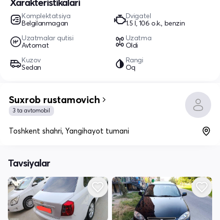
Xarakteristikalari
Komplektatsiya
Dvigatel
Belgilanmagan
1.5 l, 106 o.k., benzin
Uzatmalar qutisi
Uzatma
Avtomat
Oldi
Kuzov
Rangi
Sedan
Oq
Suxrob rustamovich
3 ta avtomobil
Toshkent shahri, Yangihayot tumani
Tavsiyalar