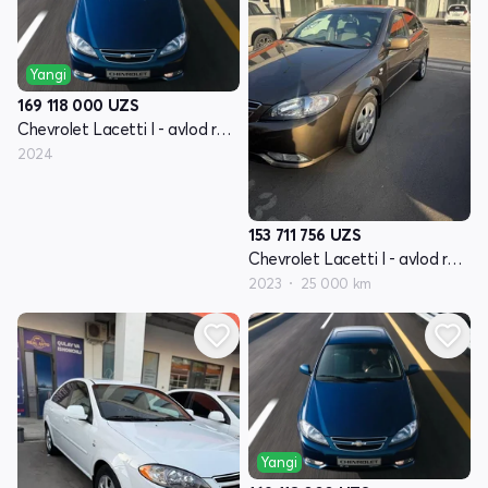
Yangi
169 118 000
UZS
Chevrolet Lacetti I - avlod restyling
2024
153 711 756
UZS
Chevrolet Lacetti I - avlod restyling
2023
25 000 km
Yangi