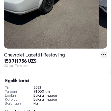
Chevrolet Lacetti I Restayling
153 711 756 UZS
20 iyul, Toshkent
Egalik tarixi
Yili
2023
Yurgani
91 000 km
Egalari
Belgilanmagan
Kafolati
Belgilanmagan
Bojlangan
Ha