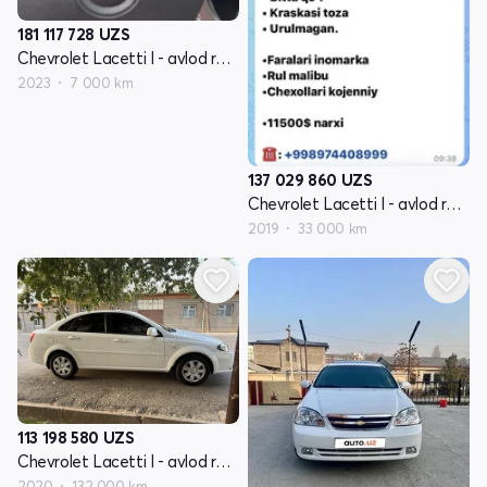
181 117 728
UZS
Chevrolet Lacetti I - avlod restyling
2023
7 000 km
137 029 860
UZS
Chevrolet Lacetti I - avlod restyling
2019
33 000 km
113 198 580
UZS
Chevrolet Lacetti I - avlod restyling
2020
132 000 km