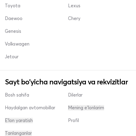
Toyota
Lexus
Daewoo
Chery
Genesis
Volkswagen
Jetour
Sayt bo'yicha navigatsiya va rekvizitlar
Bosh sahifa
Dilerlar
Haydalgan avtomobillar
Mening e'lonlarim
E'lon yaratish
Profil
Tanlanganlar