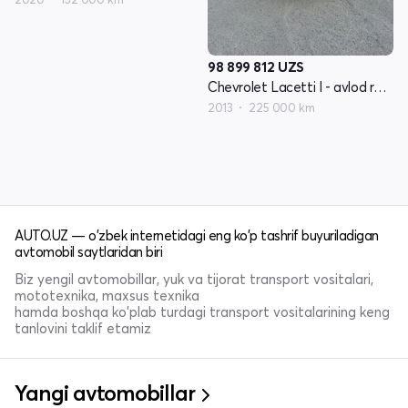
98 899 812
UZS
Chevrolet Lacetti I - avlod restyling
2013
225 000 km
AUTO.UZ — o'zbek internetidagi eng ko'p tashrif buyuriladigan
avtomobil saytlaridan biri
Biz yengil avtomobillar, yuk va tijorat transport vositalari,
mototexnika, maxsus texnika
hamda boshqa ko'plab turdagi transport vositalarining keng
tanlovini taklif etamiz
Yangi avtomobillar