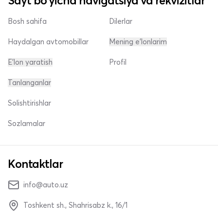
Sayt bo'yicha navigatsiya va rekvizitlar
Bosh sahifa
Dilerlar
Haydalgan avtomobillar
Mening e'lonlarim
E'lon yaratish
Profil
Tanlanganlar
Solishtirishlar
Sozlamalar
Kontaktlar
info@auto.uz
Toshkent sh., Shahrisabz k., 16/1