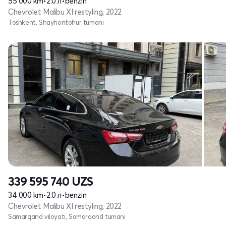
55 000 km
•
2.0 л
•
benzin
Chevrolet Malibu XI restyling, 2022
Toshkent, Shayhontohur tumani
339 595 740
UZS
34 000 km
•
2.0 л
•
benzin
Chevrolet Malibu XI restyling, 2022
Samarqand viloyati, Samarqand tumani