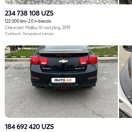
234 738 108
UZS
122 000 km
•
2.0 л
•
benzin
Chevrolet Malibu XI restyling, 2019
Toshkent, Yunusobod tumani
184 692 420
UZS