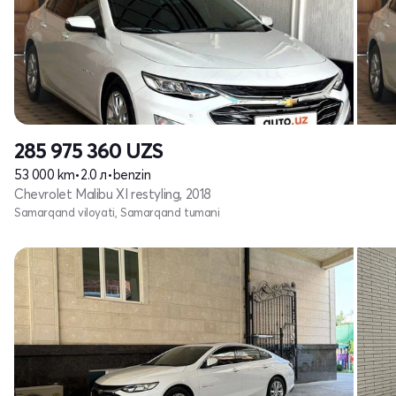
285 975 360
UZS
53 000 km
•
2.0 л
•
benzin
Chevrolet Malibu XI restyling, 2018
Samarqand viloyati, Samarqand tumani