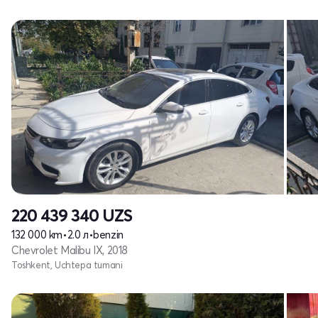
220 439 340
UZS
132 000 km
•
2.0 л
•
benzin
Chevrolet Malibu IX, 2018
Toshkent, Uchtepa tumani