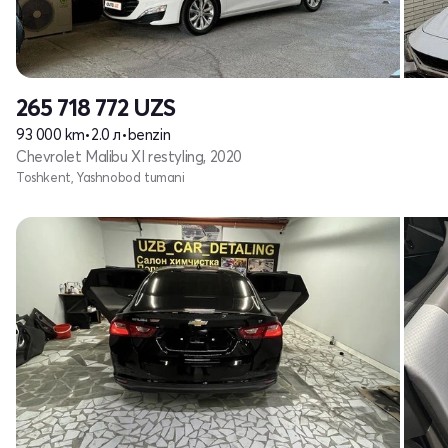
265 718 772
UZS
93 000 km
•
2.0 л
•
benzin
Chevrolet Malibu XI restyling, 2020
Toshkent, Yashnobod tumani