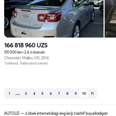
166 818 960
UZS
101 000 km
•
2.4 л
•
benzin
Chevrolet Malibu VIII, 2014
Toshkent, Yashnobod tumani
1
3
4
5
6
7
8
9
10
11
AUTO.UZ — o'zbek internetidagi eng ko'p tashrif buyuriladigan