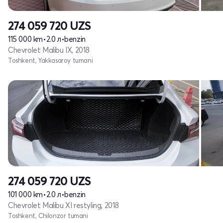
274 059 720
UZS
115 000 km
•
2.0 л
•
benzin
Chevrolet Malibu IX, 2018
Toshkent, Yakkasaroy tumani
274 059 720
UZS
101 000 km
•
2.0 л
•
benzin
Chevrolet Malibu XI restyling, 2018
Toshkent, Chilonzor tumani