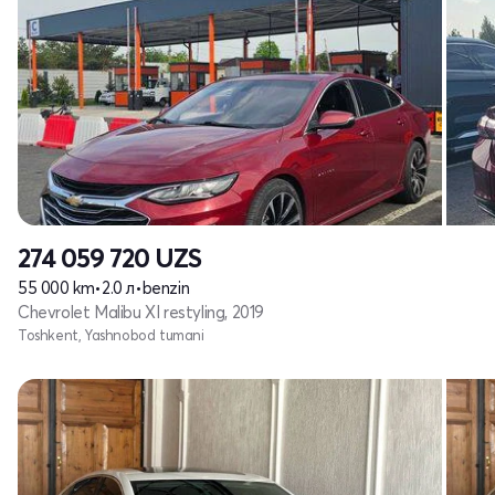
274 059 720
UZS
55 000 km
•
2.0 л
•
benzin
Chevrolet Malibu XI restyling, 2019
Toshkent, Yashnobod tumani