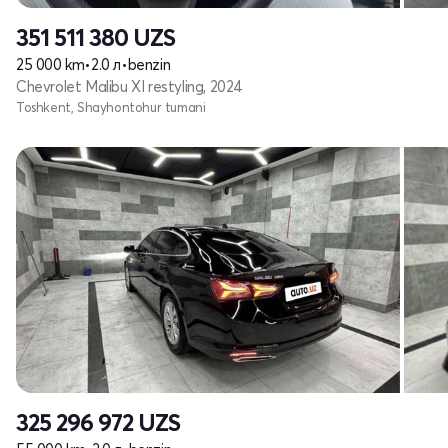
351 511 380
UZS
25 000 km
•
2.0 л
•
benzin
Chevrolet Malibu XI restyling, 2024
Toshkent, Shayhontohur tumani
325 296 972
UZS