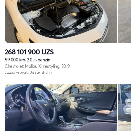
268 101 900
UZS
59 000 km
•
2.0 л
•
benzin
Chevrolet Malibu XI restyling, 2019
Jizzax viloyati, Jizzax shahri