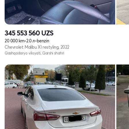
345 553 560
UZS
20 000 km
•
2.0 л
•
benzin
Chevrolet Malibu XI restyling, 2022
Qashqadaryo viloyati, Qarshi shahri