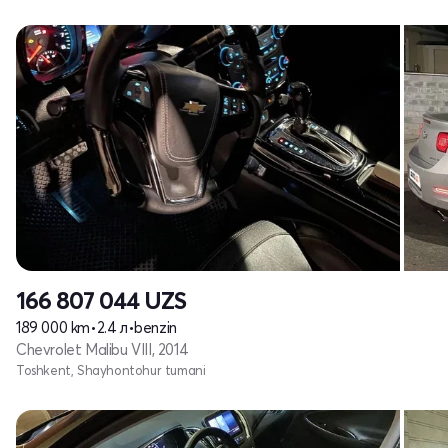
166 807 044
UZS
189 000 km
•
2.4 л
•
benzin
Chevrolet Malibu VIII, 2014
Toshkent, Shayhontohur tumani