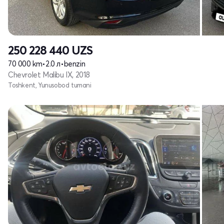
250 228 440
UZS
70 000 km
•
2.0 л
•
benzin
Chevrolet Malibu IX, 2018
Toshkent, Yunusobod tumani