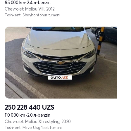
85 000 km
•
2.4 л
•
benzin
Chevrolet Malibu VIII, 2012
Toshkent, Shayhontohur tumani
250 228 440
UZS
110 000 km
•
2.0 л
•
benzin
Chevrolet Malibu XI restyling, 2020
Toshkent, Mirzo Ulug`bek tumani