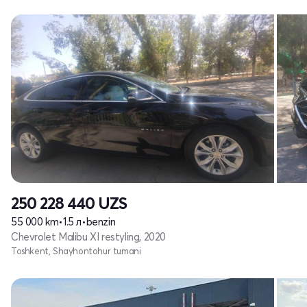
250 228 440
UZS
55 000 km
•
1.5 л
•
benzin
Chevrolet Malibu XI restyling, 2020
Toshkent, Shayhontohur tumani