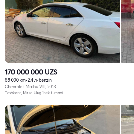
170 000 000
UZS
88 000 km
•
2.4 л
•
benzin
Chevrolet Malibu VIII, 2013
Toshkent, Mirzo Ulug`bek tumani