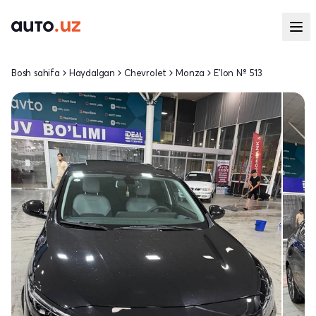
Bosh sahifa
Haydalgan
Chevrolet
Monza
E'lon № 513