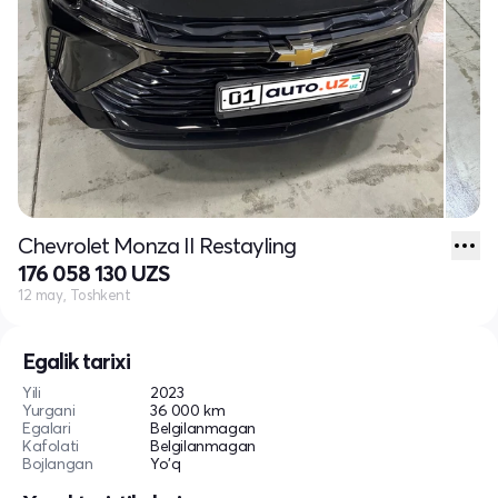
Chevrolet Monza II Restayling
176 058 130 UZS
12 may, Toshkent
Egalik tarixi
Yili
2023
Yurgani
36 000 km
Egalari
Belgilanmagan
Kafolati
Belgilanmagan
Bojlangan
Yo'q