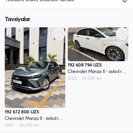
Tavsiyalar
192 608 794
UZS
Chevrolet Monza II - avlod restayling
2023
34 000 km
192 672 800
UZS
Chevrolet Monza II - avlod restayling
2023
46 000 km