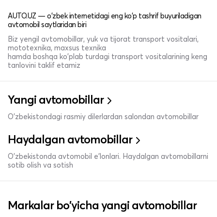
AUTO.UZ — o'zbek internetidagi eng ko'p tashrif buyuriladigan
avtomobil saytlaridan biri
Biz yengil avtomobillar, yuk va tijorat transport vositalari,
mototexnika, maxsus texnika
hamda boshqa ko'plab turdagi transport vositalarining keng
tanlovini taklif etamiz
Yangi avtomobillar
O'zbekistondagi rasmiy dilerlardan salondan avtomobillar
Haydalgan avtomobillar
O'zbekistonda avtomobil e’lonlari. Haydalgan avtomobillarni
sotib olish va sotish
Markalar bo'yicha yangi avtomobillar