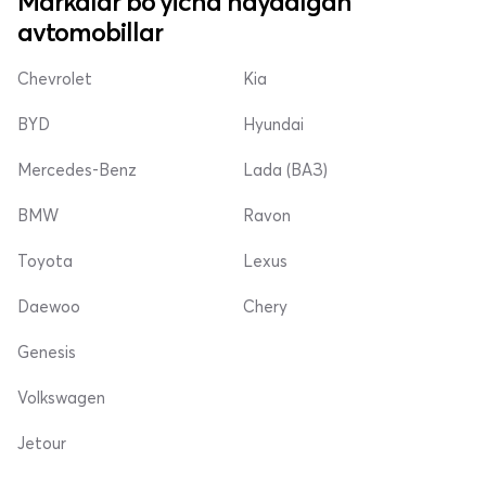
Markalar bo'yicha haydalgan
avtomobillar
Chevrolet
Kia
BYD
Hyundai
Mercedes-Benz
Lada (ВАЗ)
BMW
Ravon
Toyota
Lexus
Daewoo
Chery
Genesis
Volkswagen
Jetour