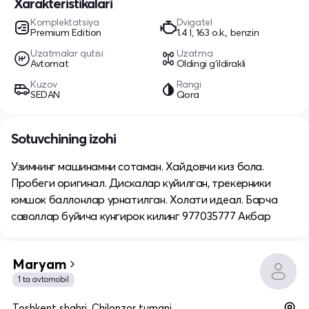
Xarakteristikalari
Komplektatsiya
Dvigatel
Premium Edition
1.4 l, 163 o.k., benzin
Uzatmalar qutisi
Uzatma
Avtomat
Oldingi g'ildirakli
Kuzov
Rangi
SEDAN
Qora
Sotuvchining izohi
Узимнинг машинамни сотаман. Хайдовчи киз бола.
Пробеги оригинал. Дискалар куйилган, трекерники
юмшок баллонлар урнатилган. Холати идеал. Барча
саволлар буйича кунгирок килинг 977035777 Акбар
Maryam
1 ta avtomobil
Toshkent shahri, Chilonzor tumani