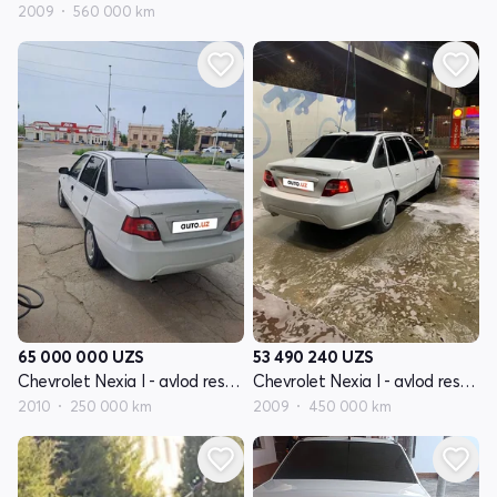
2009
560 000 km
65 000 000
UZS
53 490 240
UZS
Chevrolet Nexia I - avlod restayling
Chevrolet Nexia I - avlod restayling
2010
250 000 km
2009
450 000 km