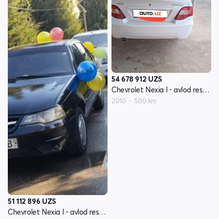
54 678 912
UZS
Chevrolet Nexia I - avlod restayling
2010
500 km
51 112 896
UZS
Chevrolet Nexia I - avlod restayling