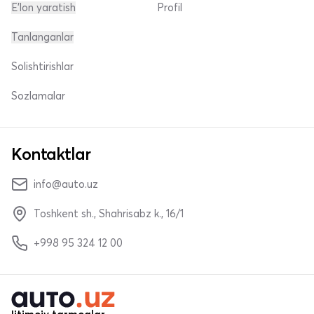
E'lon yaratish
Profil
Tanlanganlar
Solishtirishlar
Sozlamalar
Kontaktlar
info@auto.uz
Toshkent sh., Shahrisabz k., 16/1
+998 95 324 12 00