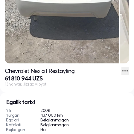
Chevrolet Nexia I Restayling
61 810 944 UZS
13 yanvar, Jizzax viloyati
Egalik tarixi
Yili
2008
Yurgani
437 000 km
Egalari
Belgilanmagan
Kafolati
Belgilanmagan
Bojlangan
Ha