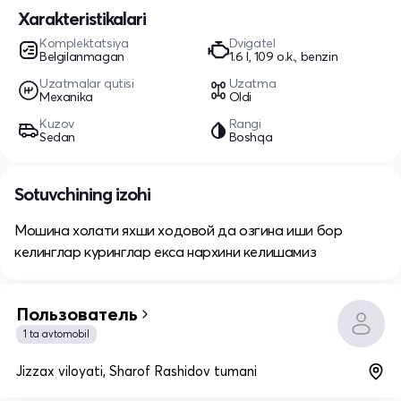
Xarakteristikalari
Komplektatsiya
Dvigatel
Belgilanmagan
1.6 l, 109 o.k., benzin
Uzatmalar qutisi
Uzatma
Mexanika
Oldi
Kuzov
Rangi
Sedan
Boshqa
Sotuvchining izohi
Мошина холати яхши ходовой да озгина иши бор
келинглар куринглар екса нархини келишамиз
Пользователь
1 ta avtomobil
Jizzax viloyati, Sharof Rashidov tumani