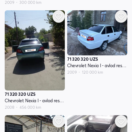
2009
300 000 km
71 320 320
UZS
Chevrolet Nexia I - avlod restayling
2009
120 000 km
71 320 320
UZS
Chevrolet Nexia I - avlod restayling
2008
456 000 km