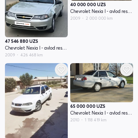
40 000 000
UZS
Chevrolet Nexia I - avlod restayling
2009
2 000 000 km
47 546 880
UZS
Chevrolet Nexia I - avlod restayling
2009
426 468 km
65 000 000
UZS
Chevrolet Nexia I - avlod restayling
2010
1 118 419 km