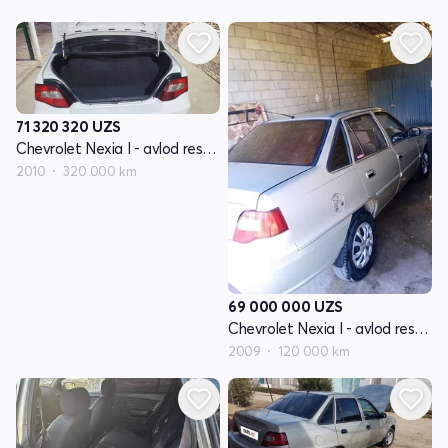
71 320 320
UZS
Chevrolet Nexia I - avlod restayling
2010
320 000 km
69 000 000
UZS
Chevrolet Nexia I - avlod restayling
2009
120 000 km