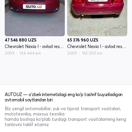
47 546 880
UZS
65 376 960
UZS
Chevrolet Nexia I - avlod restayling
Chevrolet Nexia I - avlod restayling
2009
144 444 km
2009
165 000 km
AUTO.UZ — o'zbek internetidagi eng ko'p tashrif buyuriladigan
avtomobil saytlaridan biri
Biz yengil avtomobillar, yuk va tijorat transport vositalari,
mototexnika, maxsus texnika
hamda boshqa ko'plab turdagi transport vositalarining keng
tanlovini taklif etamiz