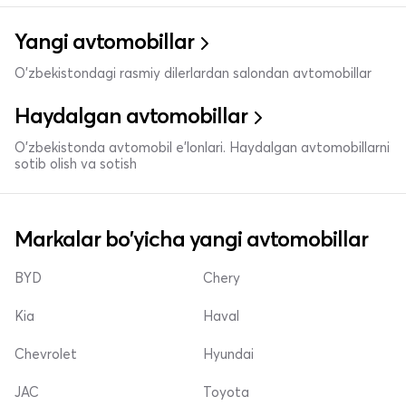
Yangi avtomobillar
O'zbekistondagi rasmiy dilerlardan salondan avtomobillar
Haydalgan avtomobillar
O'zbekistonda avtomobil e’lonlari. Haydalgan avtomobillarni
sotib olish va sotish
Markalar bo'yicha yangi avtomobillar
BYD
Chery
Kia
Haval
Chevrolet
Hyundai
JAC
Toyota