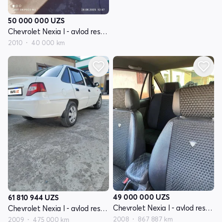
50 000 000
UZS
Chevrolet Nexia I - avlod restayling
2010
40 000 km
49 000 000
UZS
61 810 944
UZS
Chevrolet Nexia I - avlod restayling
Chevrolet Nexia I - avlod restayling
2008
867 887 km
2009
475 000 km