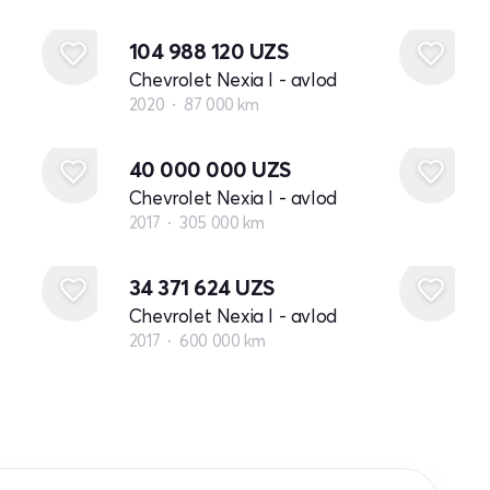
104 988 120
UZS
Chevrolet Nexia I - avlod
2020
87 000 km
40 000 000
UZS
Chevrolet Nexia I - avlod
2017
305 000 km
34 371 624
UZS
Chevrolet Nexia I - avlod
2017
600 000 km