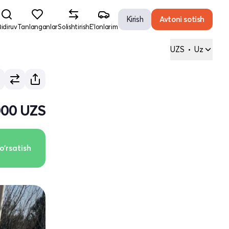
Kirish
Avtoni sotish
idiruv
Tanlanganlar
Solishtirish
E'lonlarim
UZS
•
Uz
000 UZS
o'rsatish