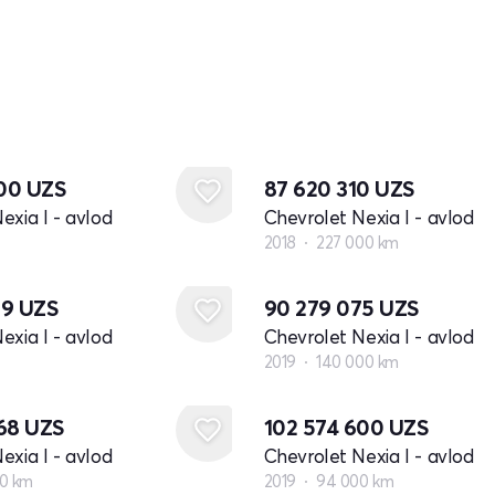
000
UZS
87 620 310
UZS
exia I - avlod
Chevrolet Nexia I - avlod
2018
227 000 km
99
UZS
90 279 075
UZS
exia I - avlod
Chevrolet Nexia I - avlod
2019
140 000 km
768
UZS
102 574 600
UZS
exia I - avlod
Chevrolet Nexia I - avlod
0 km
2019
94 000 km