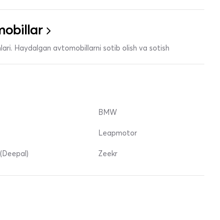
obillar
ari. Haydalgan avtomobillarni sotib olish va sotish
BMW
Leapmotor
(Deepal)
Zeekr