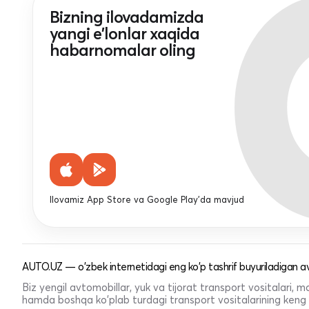
Bizning ilovadamizda
yangi e'lonlar xaqida
habarnomalar oling
Ilovamiz App Store va Google Play'da mavjud
AUTO.UZ — o'zbek internetidagi eng ko'p tashrif buyuriladigan av
Biz yengil avtomobillar, yuk va tijorat transport vositalari,
hamda boshqa ko'plab turdagi transport vositalarining keng t