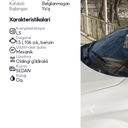
Kafolati
Belgilanmagan
Bojlangan
Yo'q
Xarakteristikalari
Komplektatsiya
LS
Dvigatel
1.5 l, 106 o.k., benzin
Uzatmalar qutisi
Mexanik
Uzatma
Oldingi g'ildirakli
Kuzov
SEDAN
Rangi
Oq