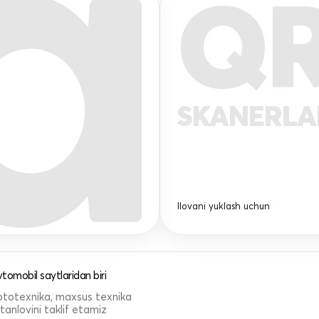
Q
SKANERL
Ilovani yuklash uchun
tomobil saytlaridan biri
 mototexnika, maxsus texnika
anlovini taklif etamiz