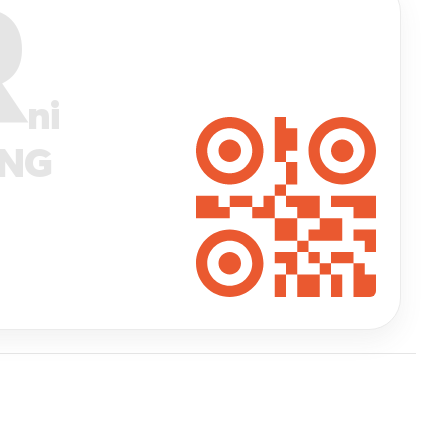
R
ni
ANG