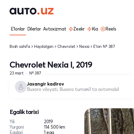
E'lonlar
Dilerlar
Avtoxizmat
Zeekr
Kia
Reels
Bosh sahifa
Haydalgan
Chevrolet
Nexia
E'lon № 387
Chevrolet Nexia I, 2019
23 mart
№ 387
Jaxangir kadirov
Buxoro viloyati, Buxoro tumani
1 ta avtomobil
Egalik tarixi
Yili
2019
Yurgani
114 500 km
Egalari
1 ega