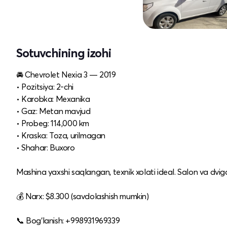
Sotuvchining izohi
🚘 Chevrolet Nexia 3 — 2019
• Pozitsiya: 2‑chi
• Karobka: Mexanika
• Gaz: Metan mavjud
• Probeg: 114,000 km
• Kraska: Toza, urilmagan
• Shahar: Buxoro
Mashina yaxshi saqlangan, texnik xolati ideal. Salon va dv
💰 Narx: $8.300 (savdolashish mumkin)
📞 Bog‘lanish: +998931969339