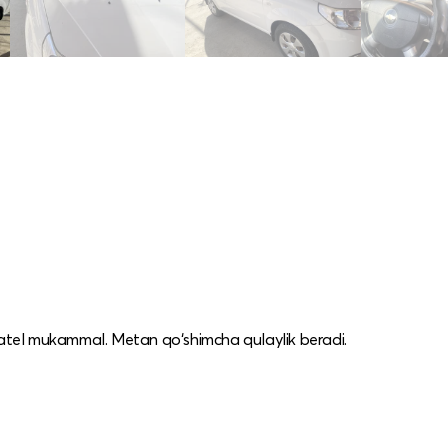
igatel mukammal. Metan qo‘shimcha qulaylik beradi.