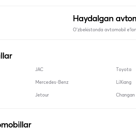
Haydalgan avtom
O'zbekistonda avtomobil e’lonl
llar
JAC
Toyota
Mercedes-Benz
LiXiang
Jetour
Changan 
mobillar