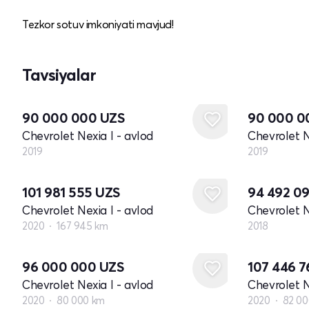
Tezkor sotuv imkoniyati mavjud!
Tavsiyalar
Yangi
Yangi
90 000 000
UZS
90 000 
Chevrolet Nexia I - avlod
Chevrolet N
2019
2019
Yangi
101 981 555
UZS
94 492 0
Chevrolet Nexia I - avlod
Chevrolet N
2020
167 945 km
2018
96 000 000
UZS
107 446 
Chevrolet Nexia I - avlod
Chevrolet N
2020
80 000 km
2020
82 00