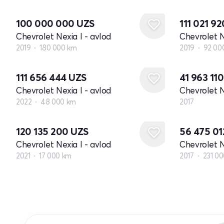
100 000 000
UZS
111 021 9
Chevrolet Nexia I - avlod
Chevrolet N
2019
180 000 km
2019
92 00
Yangi
111 656 444
UZS
41 963 11
Chevrolet Nexia I - avlod
Chevrolet N
2022
48 000 km
2017
120 135 200
UZS
56 475 0
Chevrolet Nexia I - avlod
Chevrolet N
2021
17 000 km
2017
231 0