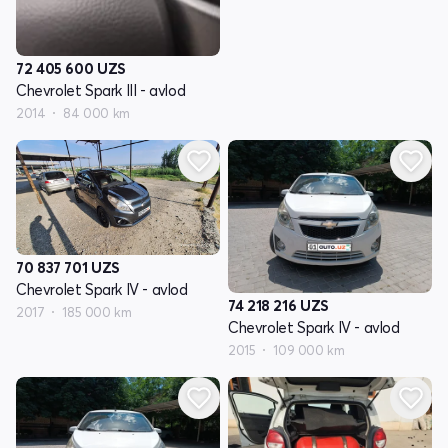
72 405 600
UZS
Chevrolet Spark III - avlod
2014
84 000 km
70 837 701
UZS
Chevrolet Spark IV - avlod
74 218 216
UZS
2017
185 000 km
Chevrolet Spark IV - avlod
2015
109 000 km