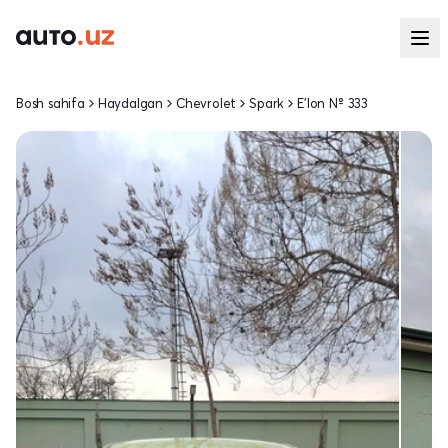
Bosh sahifa
Haydalgan
Chevrolet
Spark
E'lon № 333