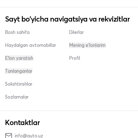
Sayt bo'yicha navigatsiya va rekvizitlar
Bosh sahifa
Dilerlar
Haydalgan avtomobillar
Mening e'lonlarim
E'lon yaratish
Profil
Tanlanganlar
Solishtirishlar
Sozlamalar
Kontaktlar
info@auto.uz