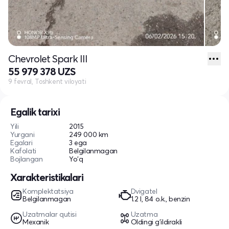
Chevrolet Spark III
55 979 378 UZS
9 fevral, Toshkent viloyati
Egalik tarixi
Yili
2015
Yurgani
249 000 km
Egalari
3 ega
Kafolati
Belgilanmagan
Bojlangan
Yo'q
Xarakteristikalari
Komplektatsiya
Dvigatel
Belgilanmagan
1.2 l, 84 o.k., benzin
Uzatmalar qutisi
Uzatma
Mexanik
Oldingi g'ildirakli