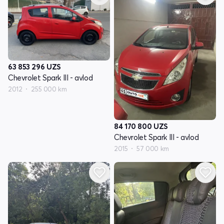
63 853 296
UZS
Chevrolet Spark III - avlod
2012
255 000 km
84 170 800
UZS
Chevrolet Spark III - avlod
2015
57 000 km