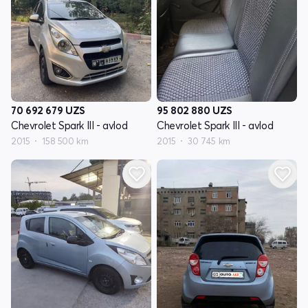
70 692 679
UZS
95 802 880
UZS
Chevrolet Spark III - avlod
Chevrolet Spark III - avlod
2015
158 500 km
2015
30 745 km