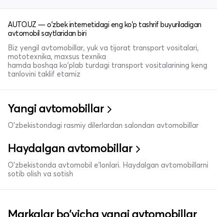
AUTO.UZ — o'zbek internetidagi eng ko'p tashrif buyuriladigan
avtomobil saytlaridan biri
Biz yengil avtomobillar, yuk va tijorat transport vositalari,
mototexnika, maxsus texnika
hamda boshqa ko'plab turdagi transport vositalarining keng
tanlovini taklif etamiz
Yangi avtomobillar
O'zbekistondagi rasmiy dilerlardan salondan avtomobillar
Haydalgan avtomobillar
O'zbekistonda avtomobil e’lonlari. Haydalgan avtomobillarni
sotib olish va sotish
Markalar bo'yicha yangi avtomobillar