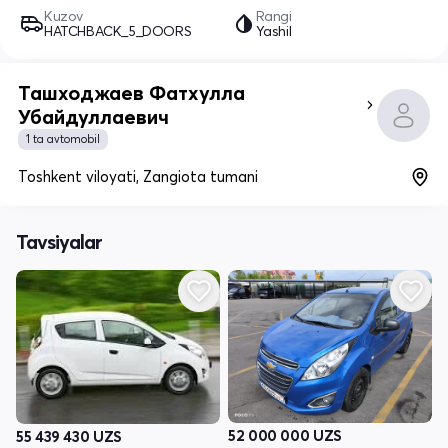
Kuzov
Rangi
HATCHBACK_5_DOORS
Yashil
Ташходжаев Фатхулла
Убайдуллаевич
1 ta avtomobil
Toshkent viloyati, Zangiota tumani
Tavsiyalar
52 000 000
UZS
55 439 430
UZS