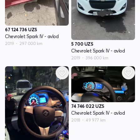
67 124 736
UZS
Chevrolet Spark IV - avlod
2019
297 000 km
5 700
UZS
Chevrolet Spark IV - avlod
2019
396 000 km
74 746 022
UZS
Chevrolet Spark IV - avlod
2018
49 977 km