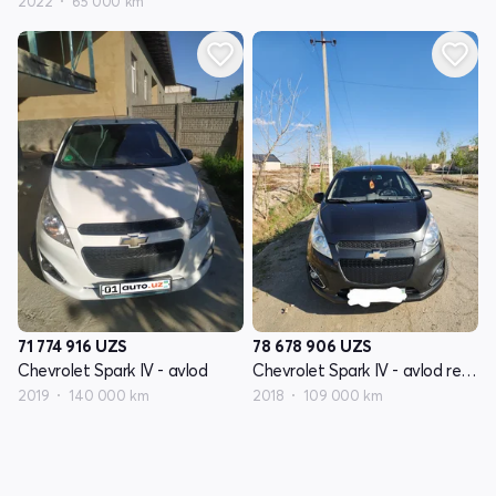
2022
65 000 km
71 774 916
UZS
78 678 906
UZS
Chevrolet Spark IV - avlod
Chevrolet Spark IV - avlod restayling
2019
140 000 km
2018
109 000 km