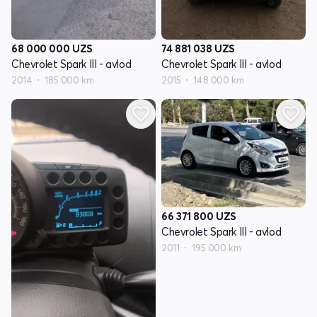
68 000 000
UZS
74 881 038
UZS
Chevrolet Spark III - avlod
Chevrolet Spark III - avlod
2014
185 000 km
2015
148 000 km
66 371 800
UZS
Chevrolet Spark III - avlod
2011
195 000 km