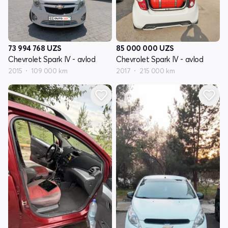
73 994 768
UZS
85 000 000
UZS
Chevrolet Spark IV - avlod
Chevrolet Spark IV - avlod
2015
109 000 km
2017
215 000 km