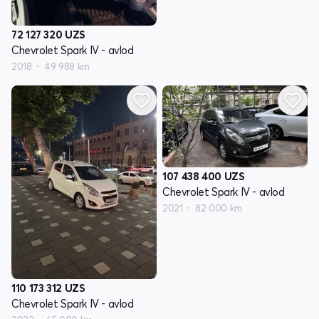
72 127 320
UZS
Chevrolet Spark IV - avlod
2018
49 988 km
107 438 400
UZS
Chevrolet Spark IV - avlod
2021
82 000 km
110 173 312
UZS
Chevrolet Spark IV - avlod