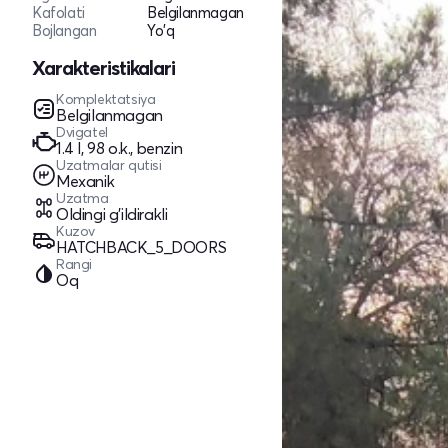
Kafolati
Belgilanmagan
Bojlangan
Yo'q
Xarakteristikalari
Komplektatsiya
Belgilanmagan
Dvigatel
1.4 l, 98 o.k., benzin
Uzatmalar qutisi
Mexanik
Uzatma
Oldingi g'ildirakli
Kuzov
HATCHBACK_5_DOORS
Rangi
Oq