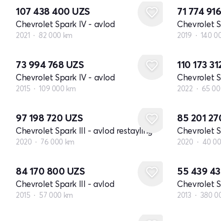
107 438 400
UZS
71 774 91
Chevrolet Spark IV - avlod
Chevrolet S
2021
82 000 km
2019
140 0
73 994 768
UZS
110 173 3
Chevrolet Spark IV - avlod
Chevrolet S
2015
109 000 km
2022
65 00
97 198 720
UZS
85 201 2
Chevrolet Spark III - avlod restayling
Chevrolet S
2020
76 000 km
2020
40 0
84 170 800
UZS
55 439 4
Chevrolet Spark III - avlod
Chevrolet Sp
2015
57 000 km
2013
380 0