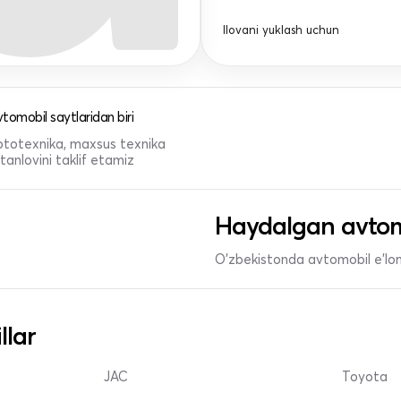
Ilovani yuklash uchun
tomobil saytlaridan biri
 mototexnika, maxsus texnika
anlovini taklif etamiz
Haydalgan avtom
O'zbekistonda avtomobil e’lonl
llar
JAC
Toyota