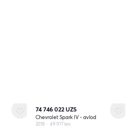
74 746 022
UZS
Chevrolet Spark IV - avlod
2018
49 977 km