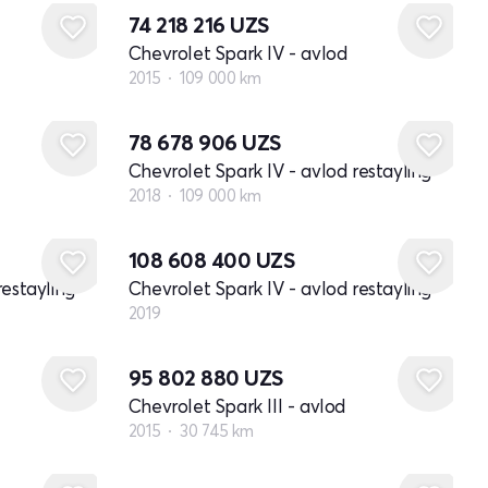
74 218 216
UZS
Chevrolet Spark IV - avlod
2015
109 000 km
78 678 906
UZS
Chevrolet Spark IV - avlod restayling
2018
109 000 km
Yangi
108 608 400
UZS
restayling
Chevrolet Spark IV - avlod restayling
2019
95 802 880
UZS
Chevrolet Spark III - avlod
2015
30 745 km