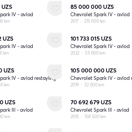
6
UZS
85 000 000
UZS
park IV - avlod
Chevrolet Spark IV - avlod
00 km
2017
215 000 km
12
UZS
101 733 015
UZS
park IV - avlod
Chevrolet Spark IV - avlod
0 km
2022
55 000 km
70
UZS
105 000 000
UZS
park IV - avlod restayling
Chevrolet Spark IV - avlod 
00 km
2019
32 000 km
30
UZS
70 692 679
UZS
ark III - avlod
Chevrolet Spark III - avlod
00 km
2015
158 500 km