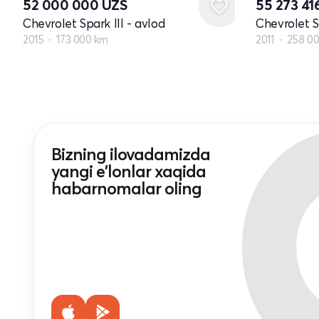
52 000 000
UZS
55 273 41
Chevrolet Spark III - avlod
Chevrolet Sp
2015
173 000 km
2011
258 0
Bizning ilovadamizda
yangi e'lonlar xaqida
habarnomalar oling