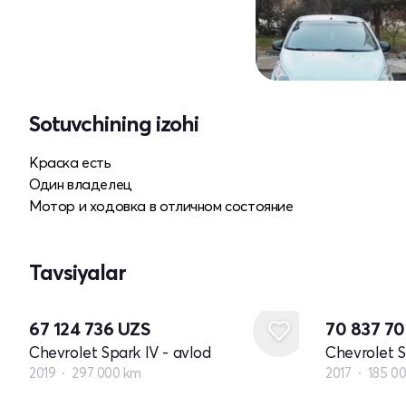
Sotuvchining izohi
Краска есть
Один владелец
Мотор и ходовка в отличном состояние
Tavsiyalar
67 124 736
UZS
70 837 7
Chevrolet Spark IV - avlod
Chevrolet S
2019
297 000 km
2017
185 0