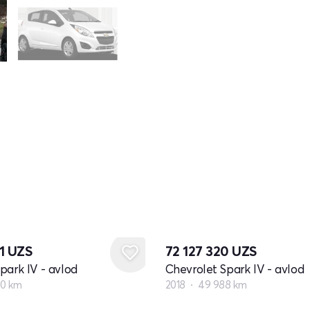
01
UZS
72 127 320
UZS
park IV - avlod
Chevrolet Spark IV - avlod
00 km
2018
49 988 km