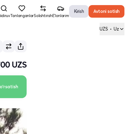
Kirish
Avtoni sotish
idiruv
Tanlanganlar
Solishtirish
E'lonlarim
UZS
•
Uz
700 UZS
o'rsatish