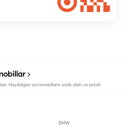
obillar
ari. Haydalgan avtomobillarni sotib olish va sotish
BMW