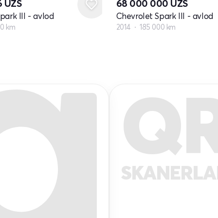
6
UZS
68 000 000
UZS
ark III - avlod
Chevrolet Spark III - avlod
00 km
2014
185 000 km
Q
SKANERL