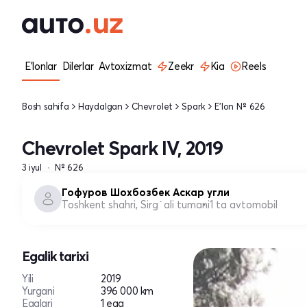
E'lonlar
Dilerlar
Avtoxizmat
Zeekr
Kia
Reels
Bosh sahifa
Haydalgan
Chevrolet
Spark
E'lon № 626
Chevrolet Spark IV, 2019
3 iyul
№ 626
Гофуров Шохбозбек Аскар угли
Toshkent shahri, Sirg`ali tumani
1 ta avtomobil
Egalik tarixi
Yili
2019
Yurgani
396 000 km
Egalari
1 ega