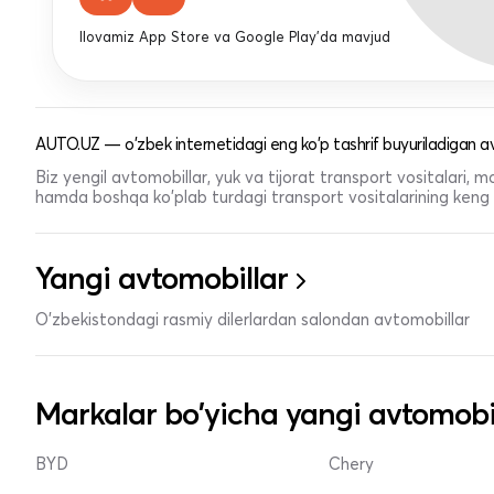
Ilovamiz App Store va Google Play'da mavjud
AUTO.UZ — o'zbek internetidagi eng ko'p tashrif buyuriladigan av
Biz yengil avtomobillar, yuk va tijorat transport vositalari,
hamda boshqa ko'plab turdagi transport vositalarining keng t
Yangi avtomobillar
O'zbekistondagi rasmiy dilerlardan salondan avtomobillar
Markalar bo'yicha yangi avtomobi
BYD
Chery