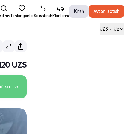
Kirish
Avtoni sotish
idiruv
Tanlanganlar
Solishtirish
E'lonlarim
UZS
•
Uz
420 UZS
o'rsatish