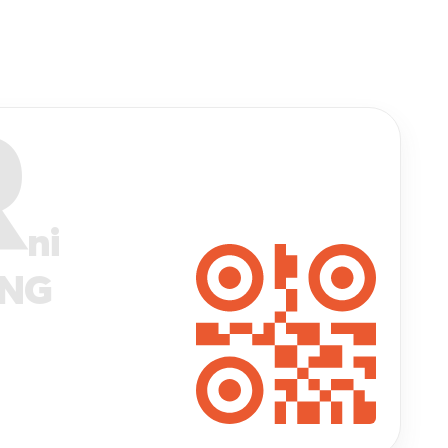
R
ni
ANG