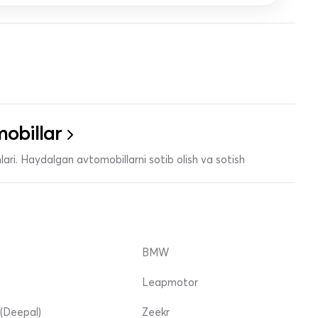
obillar
ari. Haydalgan avtomobillarni sotib olish va sotish
BMW
Leapmotor
(Deepal)
Zeekr