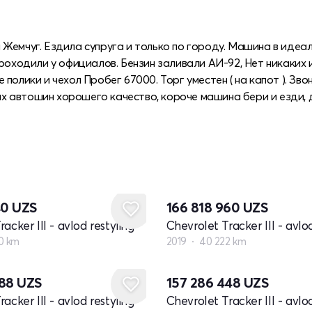
Жемчуг. Ездила супруга и только по городу. Машина в идеа
роходили у официалов. Бензин заливали АИ-92, Нет никаких 
олики и чехол Пробег 67000. Торг уместен ( на капот ). Зво
вых автошин хорошего качество, короче машина бери и езди, 
40
UZS
166 818 960
UZS
acker III - avlod restyling
Chevrolet Tracker III - avlod
0 km
2019
40 222 km
088
UZS
157 286 448
UZS
acker III - avlod restyling
Chevrolet Tracker III - avlod