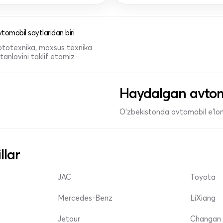
tomobil saytlaridan biri
 mototexnika, maxsus texnika
anlovini taklif etamiz
Haydalgan avtom
O'zbekistonda avtomobil e’lonl
llar
JAC
Toyota
Mercedes-Benz
LiXiang
Jetour
Changan 