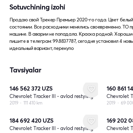
Sotuvchining izohi
Продаю свой Трекер Премьер 2020-го года. Цвет белый 
состоянии. Все расходники менялись своевременно. ТО п
машине. В аварии не попадала. Краска родной. Хорошие п
пишите в телеграм: 99.8837787, сегодня установил 4 но
идеальный вариант, перекупо
Tavsiyalar
146 562 372
UZS
160 861 1
Chevrolet Tracker III - avlod restyling
Chevrolet Tr
2019
111 410 km
2019
69 00
184 692 420
UZS
169 202 
Chevrolet Tracker III - avlod restyling
Chevrolet Tr