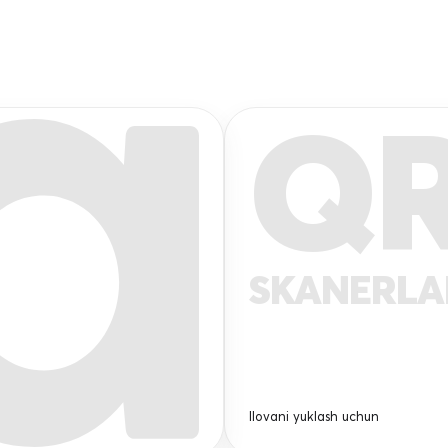
Q
SKANERL
Ilovani yuklash uchun