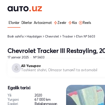
E'lonlar
Dilerlar
Avtoxizmat
Zeekr
Kia
Reels
Bosh sahifa
Haydalgan
Chevrolet
Tracker
E'lon № 5603
Chevrolet Tracker III Restayling, 2
17 yanvar 2025
№ 5603
Ali Yusupov
Toshkent shahri, Olmazor tumani
1 ta avtomobil
Egalik tarixi
Yili
2020
Yurgani
67 000 km
Egalari
Belgilanmagan