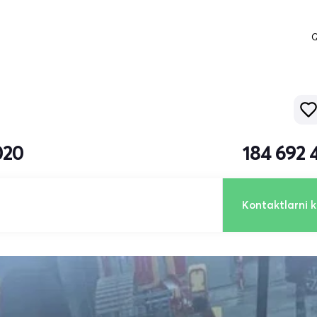
Q
020
184 692 
Kontaktlarni k