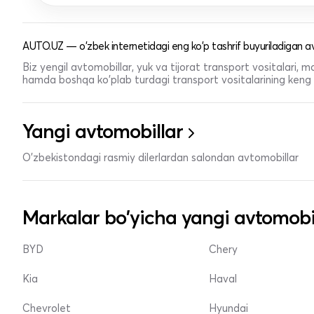
AUTO.UZ — o'zbek internetidagi eng ko'p tashrif buyuriladigan av
Biz yengil avtomobillar, yuk va tijorat transport vositalari,
hamda boshqa ko'plab turdagi transport vositalarining keng t
Yangi avtomobillar
O'zbekistondagi rasmiy dilerlardan salondan avtomobillar
Markalar bo'yicha yangi avtomobi
BYD
Chery
Kia
Haval
Chevrolet
Hyundai