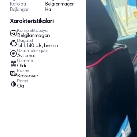
Kafolati
Belgilanmagan
Bojlangan
Ha
Xarakteristikalari
Komplektatsiya
Belgilanmagan
Dvigatel
1.4 l, 140 o.k., benzin
Uzatmalar qutisi
Avtomat
Uzatma
Oldi
Kuzov
Krossover
Rangi
Oq