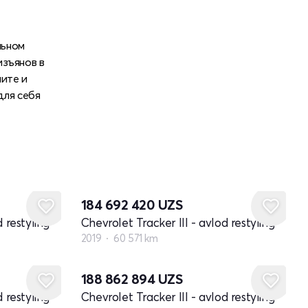
льном
изъянов в
ните и
для себя
184 692 420
UZS
 restyling
Chevrolet Tracker III - avlod restyling
2019
60 571 km
188 862 894
UZS
 restyling
Chevrolet Tracker III - avlod restyling