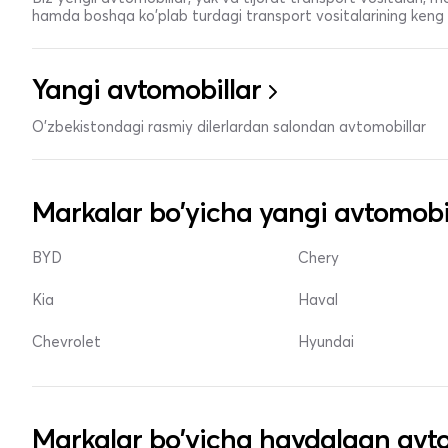
hamda boshqa ko'plab turdagi transport vositalarining keng t
Yangi avtomobillar
O'zbekistondagi rasmiy dilerlardan salondan avtomobillar
Markalar bo'yicha yangi avtomobi
BYD
Chery
Kia
Haval
Chevrolet
Hyundai
Markalar bo'yicha haydalgan avto