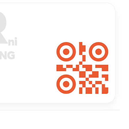
R
ni
ANG