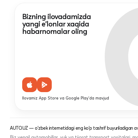
Bizning ilovadamizda
yangi e'lonlar xaqida
habarnomalar oling
Ilovamiz App Store va Google Play'da mavjud
AUTO.UZ — o'zbek internetidagi eng ko'p tashrif buyuriladigan av
Biz yengil avtomobillar, yuk va tijorat transport vositalari,