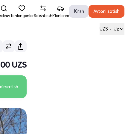
Kirish
Avtoni sotish
idiruv
Tanlanganlar
Solishtirish
E'lonlarim
UZS
•
Uz
000 UZS
o'rsatish