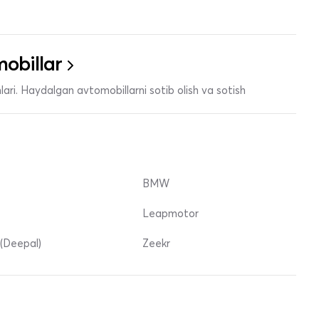
obillar
ari. Haydalgan avtomobillarni sotib olish va sotish
BMW
Leapmotor
(Deepal)
Zeekr