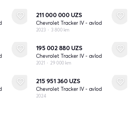
211 000 000
UZS
d
Chevrolet Tracker IV - avlod
2023
3 800 km
195 002 880
UZS
d
Chevrolet Tracker IV - avlod
2021
29 000 km
Yangi
215 951 360
UZS
d
Chevrolet Tracker IV - avlod
2024