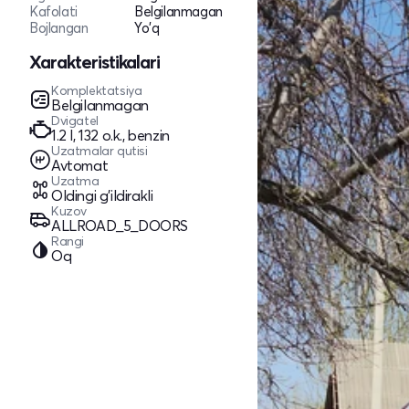
Kafolati
Belgilanmagan
Bojlangan
Yo'q
Xarakteristikalari
Komplektatsiya
Belgilanmagan
Dvigatel
1.2 l, 132 o.k., benzin
Uzatmalar qutisi
Avtomat
Uzatma
Oldingi g'ildirakli
Kuzov
ALLROAD_5_DOORS
Rangi
Oq