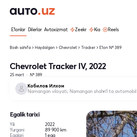
E'lonlar
Dilerlar
Avtoxizmat
Zeekr
Kia
Reels
Bosh sahifa
Haydalgan
Chevrolet
Tracker
E'lon № 389
Chevrolet Tracker IV, 2022
25 mart
№ 389
Кобилов Илхом
Namangan viloyati, Namangan shahri
1 ta avtomobil
Egalik tarixi
Yili
2022
Yurgani
89 900 km
Egalari
1 ega