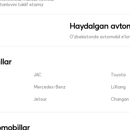
anlovini taklif etamiz
Haydalgan avtom
O'zbekistonda avtomobil e’lonl
llar
JAC
Toyota
Mercedes-Benz
LiXiang
Jetour
Changan 
mobillar