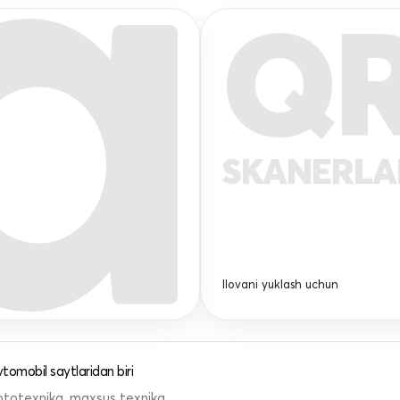
Q
SKANERL
Ilovani yuklash uchun
tomobil saytlaridan biri
 mototexnika, maxsus texnika