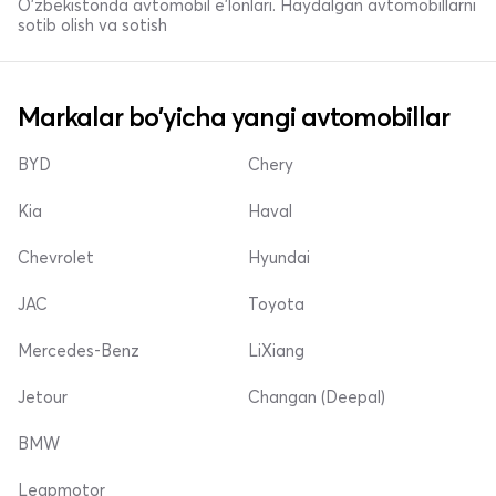
O'zbekistonda avtomobil e’lonlari. Haydalgan avtomobillarni
sotib olish va sotish
Markalar bo'yicha yangi avtomobillar
BYD
Chery
Kia
Haval
Chevrolet
Hyundai
JAC
Toyota
Mercedes-Benz
LiXiang
Jetour
Changan (Deepal)
BMW
Leapmotor