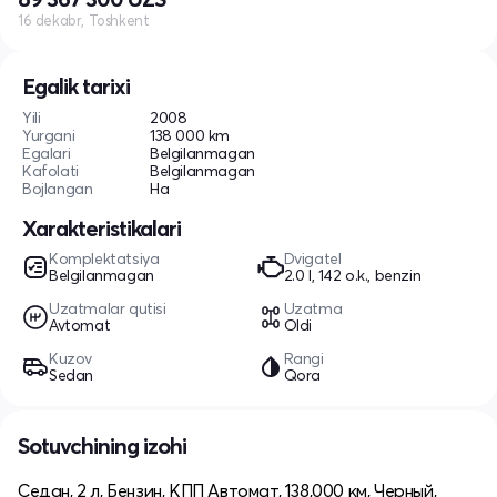
16 dekabr, Toshkent
Egalik tarixi
Yili
2008
Yurgani
138 000 km
Egalari
Belgilanmagan
Kafolati
Belgilanmagan
Bojlangan
Ha
Xarakteristikalari
Komplektatsiya
Dvigatel
Belgilanmagan
2.0 l, 142 o.k., benzin
Uzatmalar qutisi
Uzatma
Avtomat
Oldi
Kuzov
Rangi
Sedan
Qora
Sotuvchining izohi
Седан, 2 л, Бензин, КПП Автомат, 138,000 км, Черный,