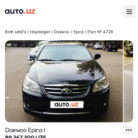
Bosh sahifa
Haydalgan
Daewoo
Epica
E'lon № 4728
Daewoo Epica I
89 367 300 UZS