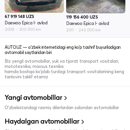
67 919 148
UZS
119 156 400
UZS
Daewoo Epica I- avlod
Daewoo Epica I- avlod
2008
300 000 km
2011
240 000 km
AUTO.UZ — o'zbek internetidagi eng ko'p tashrif buyuriladigan
avtomobil saytlaridan biri
Biz yengil avtomobillar, yuk va tijorat transport vositalari,
mototexnika, maxsus texnika
hamda boshqa ko'plab turdagi transport vositalarining keng
tanlovini taklif etamiz
Yangi avtomobillar
O'zbekistondagi rasmiy dilerlardan salondan avtomobillar
Haydalgan avtomobillar