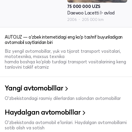
75 000 000
UZS
Daewoo Lacetti I- avlod
2006
205 000 km
AUTO.UZ — o'zbek internetidagi eng ko'p tashrif buyuriladigan
avtomobil saytlaridan biri
Biz yengil avtomobillar, yuk va tijorat transport vositalari,
mototexnika, maxsus texnika
hamda boshqa ko'plab turdagi transport vositalarining keng
tanlovini taklif etamiz
Yangi avtomobillar
O'zbekistondagi rasmiy dilerlardan salondan avtomobillar
Haydalgan avtomobillar
O'zbekistonda avtomobil e’lonlari. Haydalgan avtomobillarni
sotib olish va sotish