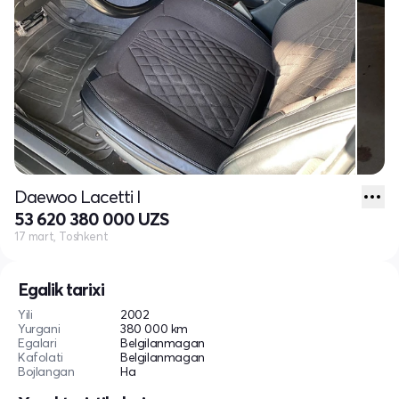
Daewoo Lacetti I
53 620 380 000 UZS
17 mart, Toshkent
Egalik tarixi
Yili
2002
Yurgani
380 000 km
Egalari
Belgilanmagan
Kafolati
Belgilanmagan
Bojlangan
Ha