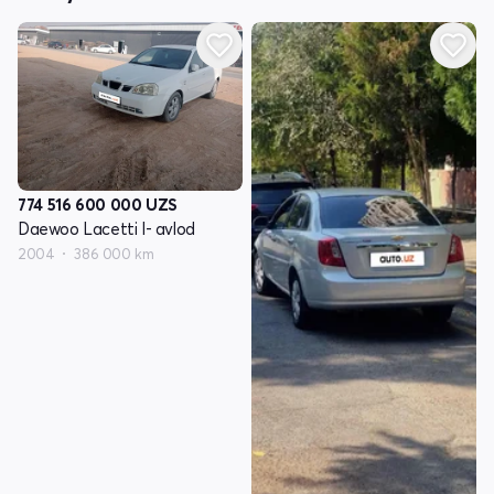
774 516 600 000
UZS
Daewoo Lacetti I- avlod
2004
386 000 km