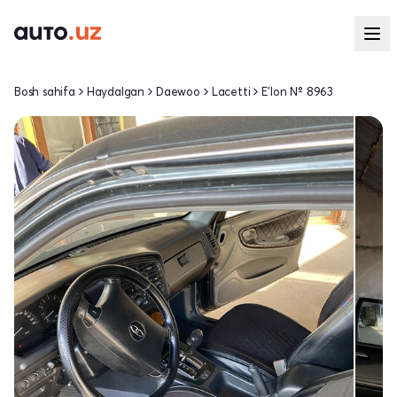
Bosh sahifa
Haydalgan
Daewoo
Lacetti
E'lon № 8963