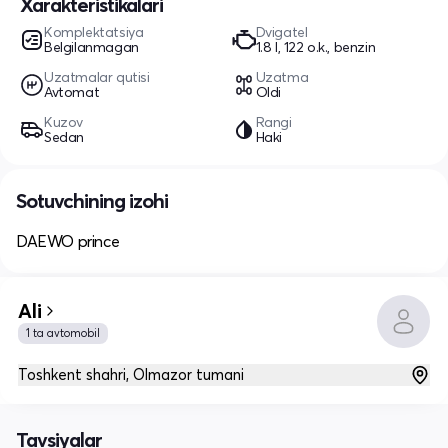
Xarakteristikalari
Komplektatsiya
Dvigatel
Belgilanmagan
1.8 l, 122 o.k., benzin
Uzatmalar qutisi
Uzatma
Avtomat
Oldi
Kuzov
Rangi
Sedan
Haki
Sotuvchining izohi
DAEWO prince
Ali
1 ta avtomobil
Toshkent shahri, Olmazor tumani
Tavsiyalar