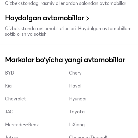
O'zbekistondagi rasmiy dilerlardan salondan avtomobillar
Haydalgan avtomobillar
O'zbekistonda avtomobil e’lonlari. Haydalgan avtomobillarni
sotib olish va sotish
Markalar bo'yicha yangi avtomobillar
BYD
Chery
Kia
Haval
Chevrolet
Hyundai
JAC
Toyota
Mercedes-Benz
LiXiang
Jetour
Changan (Deepal)