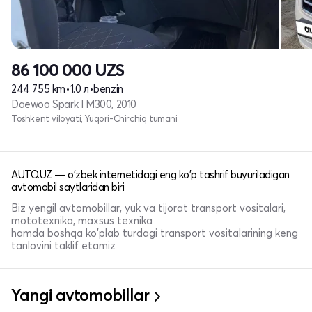
86 100 000
UZS
244 755 km
•
1.0 л
•
benzin
Daewoo Spark I M300, 2010
Toshkent viloyati, Yuqori-Chirchiq tumani
AUTO.UZ — o'zbek internetidagi eng ko'p tashrif buyuriladigan
avtomobil saytlaridan biri
Biz yengil avtomobillar, yuk va tijorat transport vositalari,
mototexnika, maxsus texnika
hamda boshqa ko'plab turdagi transport vositalarining keng
tanlovini taklif etamiz
Yangi avtomobillar