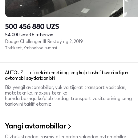
500 456 880
UZS
54 000 km
•
3.6 л
•
benzin
Dodge Challenger III Restayling 2, 2019
Toshkent, Yashnobod tumani
AUTO.UZ — o'zbek internetidagi eng ko'p tashrif buyuriladigan
avtomobil saytlaridan biri
Biz yengil avtomobillar, yuk va tijorat transport vositalari,
mototexnika, maxsus texnika
hamda boshqa ko'plab turdagi transport vositalarining keng
tanlovini taklif etamiz
Yangi avtomobillar
O'zbekistondagi rasmiy dilerlardan salondan avtomobillar