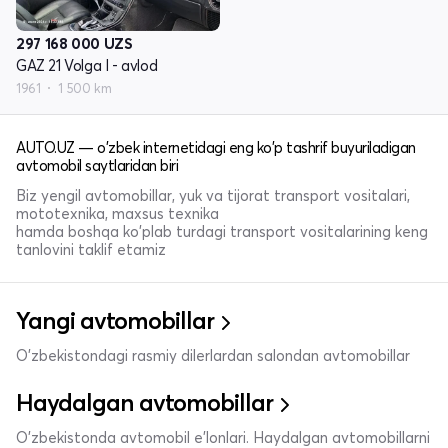
297 168 000
UZS
GAZ 21 Volga I - avlod
1961
1 500 km
AUTO.UZ — o'zbek internetidagi eng ko'p tashrif buyuriladigan
avtomobil saytlaridan biri
Biz yengil avtomobillar, yuk va tijorat transport vositalari,
mototexnika, maxsus texnika
hamda boshqa ko'plab turdagi transport vositalarining keng
tanlovini taklif etamiz
Yangi avtomobillar
O'zbekistondagi rasmiy dilerlardan salondan avtomobillar
Haydalgan avtomobillar
O'zbekistonda avtomobil e’lonlari. Haydalgan avtomobillarni