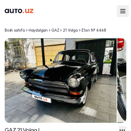
Bosh sahifa
Haydalgan
GAZ
21 Volga
E'lon № 4468
GAZ 21 Volga I