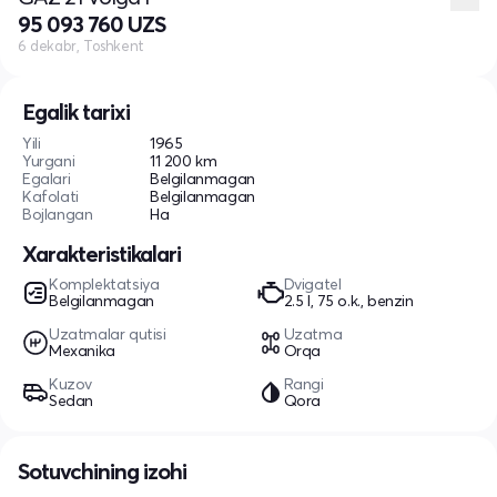
95 093 760 UZS
6 dekabr, Toshkent
Egalik tarixi
Yili
1965
Yurgani
11 200 km
Egalari
Belgilanmagan
Kafolati
Belgilanmagan
Bojlangan
Ha
Xarakteristikalari
Komplektatsiya
Dvigatel
Belgilanmagan
2.5 l, 75 o.k., benzin
Uzatmalar qutisi
Uzatma
Mexanika
Orqa
Kuzov
Rangi
Sedan
Qora
Sotuvchining izohi