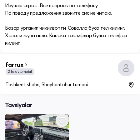
Изучаю спрос . Все вопросы по телефону.
По поводу предложения звоните смс не читаю.
Бозор урганип чикилвотти. Соволла буса тел килинг.
Холати жула аьло. Канака таклифлар булса телефон
килинг.
farrux
2 ta avtomobil
Toshkent shahri, Shayhontohur tumani
Tavsiyalar